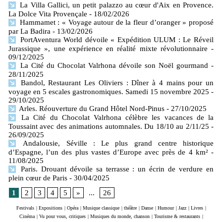
La Villa Gallici, un petit palazzo au cœur d'Aix en Provence.
La Dolce Vita Provençale
- 18/02/2026
Hammamet : « Voyage autour de la fleur d’oranger » proposé
par La Badira
- 13/02/2026
PortAventura World dévoile « Expédition ULUM : Le Réveil
Jurassique », une expérience en réalité mixte révolutionnaire
-
09/12/2025
La Cité du Chocolat Valrhona dévoile son Noël gourmand
-
28/11/2025
Bandol, Restaurant Les Oliviers : Dîner à 4 mains pour un
voyage en 5 escales gastronomiques. Samedi 15 novembre 2025
-
29/10/2025
Arles. Réouverture du Grand Hôtel Nord-Pinus
- 27/10/2025
La Cité du Chocolat Valrhona célèbre les vacances de la
Toussaint avec des animations automnales. Du 18/10 au 2/11/25
-
26/09/2025
Andalousie, Séville : Le plus grand centre historique
d’Espagne, l’un des plus vastes d’Europe avec près de 4 km²
-
11/08/2025
Paris. Drouant dévoile sa terrasse : un écrin de verdure en
plein cœur de Paris
- 30/04/2025
1
2
3
4
5
»
...
26
Festivals
|
Expositions
|
Opéra
|
Musique classique
|
théâtre
|
Danse
|
Humour
|
Jazz
|
Livres
|
Cinéma
|
Vu pour vous, critiques
|
Musiques du monde, chanson
|
Tourisme & restaurants
|