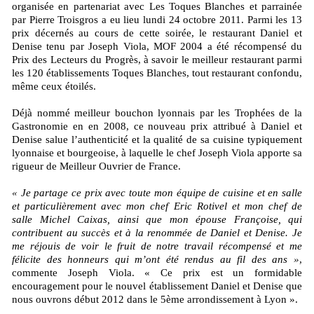
organisée en partenariat avec Les Toques Blanches et parrainée
par Pierre Troisgros a eu lieu lundi 24 octobre 2011. Parmi les 13
prix décernés au cours de cette soirée, le restaurant Daniel et
Denise tenu par Joseph Viola, MOF 2004 a été récompensé du
Prix des Lecteurs du Progrès, à savoir le meilleur restaurant parmi
les 120 établissements Toques Blanches, tout restaurant confondu,
même ceux étoilés.
Déjà nommé meilleur bouchon lyonnais par les Trophées de la
Gastronomie en en 2008, ce nouveau prix attribué à Daniel et
Denise salue l’authenticité et la qualité de sa cuisine typiquement
lyonnaise et bourgeoise, à laquelle le chef Joseph Viola apporte sa
rigueur de Meilleur Ouvrier de France.
« Je partage ce prix avec toute mon équipe de cuisine et en salle
et particulièrement avec mon chef Eric Rotivel et mon chef de
salle Michel Caixas, ainsi que mon épouse Françoise, qui
contribuent au succès et à la renommée de Daniel et Denise. Je
me réjouis de voir le fruit de notre travail récompensé et me
félicite des honneurs qui m’ont été rendus au fil des ans »
,
commente Joseph Viola. « Ce prix est un formidable
encouragement pour le nouvel établissement Daniel et Denise que
nous ouvrons début 2012 dans le 5ème arrondissement à Lyon ».