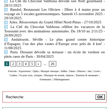
La Cité du Chocolat Valrhona dévoile son Noël gourmand
-
28/11/2025
Bandol, Restaurant Les Oliviers : Dîner à 4 mains pour un
voyage en 5 escales gastronomiques. Samedi 15 novembre 2025
-
29/10/2025
Arles. Réouverture du Grand Hôtel Nord-Pinus
- 27/10/2025
La Cité du Chocolat Valrhona célèbre les vacances de la
Toussaint avec des animations automnales. Du 18/10 au 2/11/25
-
26/09/2025
Andalousie, Séville : Le plus grand centre historique
d’Espagne, l’un des plus vastes d’Europe avec près de 4 km²
-
11/08/2025
Paris. Drouant dévoile sa terrasse : un écrin de verdure en
plein cœur de Paris
- 30/04/2025
1
2
3
4
5
»
...
26
Festivals
|
Expositions
|
Opéra
|
Musique classique
|
théâtre
|
Danse
|
Humour
|
Jazz
|
Livres
|
Cinéma
|
Vu pour vous, critiques
|
Musiques du monde, chanson
|
Tourisme & restaurants
|
Evénements
|
Téléchargements