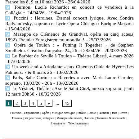
France les 8, 9 et 10 mai 2026
- 26/04/2026
Tournon. Lucile Richardot en concert ce vendredi à la
Collégiale. 24/04/26
- 19/04/2026
Puccini : Heroines. Éternel concert lyrique. Avec Sondra
Radvanovsky, soprano et Lyric Opera Chicago : Enrique Mazzola
- 15/04/2026
Mazeppa de Clémence de Grandval, opéra en cinq actes.(
1892). Premier Enregistrement mondial !
- 25/03/2026
Opéra de Toulon : « Putting It Together » de Stephen
Sondheim. Création française. 24, 26 et 28/04/26
- 20/03/2026
Le Barbier de Séville à Toulon – Théâtre Liberté, 4 mars 2026
- 07/03/2026
Un week-end « Ariodante » aux Cinémas Olbia de Hyères Les
Palmiers. 7 & 8 mars 26
- 13/02/2026
Paris, Salle Cortot : « Rêveries » avec Marie-Laure Garnier,
soprano. 13/03/26 - 20h
- 13/02/2026
Le Vésinet, Théâtre : Axelle Saint-Cirel, mezzo-soprano. jeudi
12 mars 20h30
- 10/02/2026
1
2
3
4
5
»
...
45
Festivals
|
Expositions
|
Opéra
|
Musique classique
|
théâtre
|
Danse
|
Humour
|
Jazz
|
Livres
|
Cinéma
|
Vu pour vous, critiques
|
Musiques du monde, chanson
|
Tourisme & restaurants
|
Evénements
|
Téléchargements