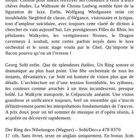
inouïs. Comme pour mieux renvoyer ses consœurs à venir à leurs
chères études. La Waltraute de Christa Ludwig semble faire de la
figuration de luxe. Enfin, Wolfgang Windgassen reste cet
inoubliable Siegfried de classe, d’élégance, visionnaire et lyrique,
tout d’ampleur suicidaire, avec toujours cette clarté de diction à
chercher en vain aujourd’hui. Les prestigieuses Filles du Rhin, les
pétulantes Walkyries, les vertigineuses Nornes, le Dragon
caverneux à souhait, sont certes parfois noyés dans le luxe
orchestral et le sonic stage voulu par le Chef. Qu’importe le
flacon pourvu qu’on ait l’ivresse !
Georg Solti enfin. Que de splendeurs étalées. Un Ring sonore et
dramatique au plus haut point. Une fête orchestrale de tous les
instants, dévastatrice, car Solti est homme de vision plus que de
détails. L’architecture est d’une tension formidable, les rythmes,
les couleurs comme arrachés à un tissu incandescent, presque
brûlé. La Walkyrie transporte, le Crépuscule anéantit. Une vision
grandiose et unificatrice toujours, bref un ensemble qui s’inscrit
définitivement parmi les interprétations fondamentales de l’œuvre.
A prix doux pour un tel sommet de musique et d’opéra réunis, à
acquérir ou découvrir rapidement.
Der Ring des Nibelungen (Wagner) – Solti/Decca 478 8370
17 cds. Sans livret, texte en anglais uniquement. En bonus 3cds