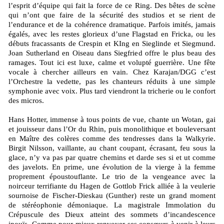
l’esprit d’équipe qui fait la force de ce Ring. Des bêtes de scène
qui n’ont que faire de la sécurité des studios et se rient de
l’endurance et de la cohérence dramatique. Parfois imités, jamais
égalés, avec les restes glorieux d’une Flagstad en Fricka, ou les
débuts fracassants de Crespin et KIng en Sieglinde et Siegmund.
Joan Sutherland en Oiseau dans Siegfried offre le plus beau des
ramages. Tout ici est luxe, calme et volupté guerrière. Une fête
vocale à chercher ailleurs en vain. Chez Karajan/DGG c’est
l’Orchestre la vedette, pas les chanteurs réduits à une simple
symphonie avec voix. Plus tard viendront la tricherie ou le confort
des micros.
Hans Hotter, immense à tous points de vue, chante un Wotan, gai
et jouisseur dans l’Or du Rhin, puis monolithique et bouleversant
en Maître des colères comme des tendresses dans la Walkyrie.
Birgit Nilsson, vaillante, au chant coupant, écrasant, feu sous la
glace, n’y va pas par quatre chemins et darde ses si et ut comme
des javelots. En prime, une évolution de la vierge à la femme
proprement époustouflante. Le trio de la vengeance avec la
noirceur terrifiante du Hagen de Gottlob Frick alliée à la veulerie
sournoise de Fischer-Dieskau (Gunther) reste un grand moment
de stéréophonie démoniaque. La magistrale Immolation du
Crépuscule des Dieux atteint des sommets d’incandescence