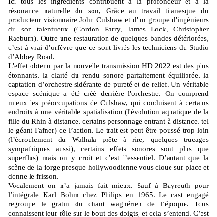
Ici tous les ingrédients contribuent à la profondeur et à la
résonance naturelle du son, Grâce au travail titanesque du
producteur visionnaire John Culshaw et d'un groupe d'ingénieurs
du son talentueux (Gordon Parry, James Lock, Christopher
Raeburn). Outre une restauration de quelques bandes détériorées,
c’est à vrai d’orfèvre que ce sont livrés les techniciens du Studio
d’Abbey Road.
L'effet obtenu par la nouvelle transmission HD 2022 est des plus
étonnants, la clarté du rendu sonore parfaitement équilibrée, la
captation d’orchestre sidérante de pureté et de relief. Un véritable
espace scénique a été créé derrière l'orchestre. On comprend
mieux les préoccupations de Culshaw, qui conduisent à certains
endroits à une véritable spatialisation (l'évolution aquatique de la
fille du Rhin à distance, certains personnage entrant à distance, tel
le géant Fafner) de l’action. Le trait est peut être poussé trop loin
(l’écroulement du Walhala prête à rire, quelques trucages
sympathiques aussi), certains effets sonores sont plus que
superflus) mais on y croit et c’est l’essentiel. D’autant que la
scène de la forge presque hollywoodienne vous cloue sur place et
donne le frisson.
Vocalement on n’a jamais fait mieux. Sauf à Bayreuth pour
l’intégrale Karl Bohm chez Philips en 1965. Le cast engagé
regroupe le gratin du chant wagnérien de l’époque. Tous
connaissent leur rôle sur le bout des doigts, et cela s’entend. C’est