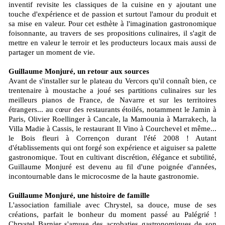
inventif revisite les classiques de la cuisine en y ajoutant une
touche d'expérience et de passion et surtout l'amour du produit et
sa mise en valeur. Pour cet esthète à l'imagination gastronomique
foisonnante, au travers de ses propositions culinaires, il s'agit de
mettre en valeur le terroir et les producteurs locaux mais aussi de
partager un moment de vie.
Guillaume Monjuré, un retour aux sources
Avant de s'installer sur le plateau du Vercors qu'il connaît bien, ce
trentenaire à moustache a joué ses partitions culinaires sur les
meilleurs pianos de France, de Navarre et sur les territoires
étrangers... au cœur des restaurants étoilés, notamment le Jamin à
Paris, Olivier Roellinger à Cancale, la Mamounia à Marrakech, la
Villa Madie à Cassis, le restaurant Il Vino à Courchevel et même...
le Bois fleuri à Corrençon durant l'été 2008 ! Autant
d'établissements qui ont forgé son expérience et aiguiser sa palette
gastronomique. Tout en cultivant discrétion, élégance et subtilité,
Guillaume Monjuré est devenu au fil d'une poignée d'années,
incontournable dans le microcosme de la haute gastronomie.
Guillaume Monjuré, une histoire de famille
L'association familiale avec Chrystel, sa douce, muse de ses
créations, parfait le bonheur du moment passé au Palégrié !
Chrystel Barnier s'amuse des acrobaties gastronomiques de son