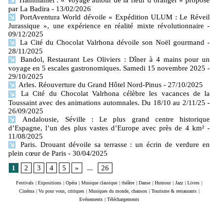
Hammamet : « Voyage autour de la fleur d’oranger » proposé
par La Badira
- 13/02/2026
PortAventura World dévoile « Expédition ULUM : Le Réveil
Jurassique », une expérience en réalité mixte révolutionnaire
-
09/12/2025
La Cité du Chocolat Valrhona dévoile son Noël gourmand
-
28/11/2025
Bandol, Restaurant Les Oliviers : Dîner à 4 mains pour un
voyage en 5 escales gastronomiques. Samedi 15 novembre 2025
-
29/10/2025
Arles. Réouverture du Grand Hôtel Nord-Pinus
- 27/10/2025
La Cité du Chocolat Valrhona célèbre les vacances de la
Toussaint avec des animations automnales. Du 18/10 au 2/11/25
-
26/09/2025
Andalousie, Séville : Le plus grand centre historique
d’Espagne, l’un des plus vastes d’Europe avec près de 4 km²
-
11/08/2025
Paris. Drouant dévoile sa terrasse : un écrin de verdure en
plein cœur de Paris
- 30/04/2025
1
2
3
4
5
»
...
26
Festivals
|
Expositions
|
Opéra
|
Musique classique
|
théâtre
|
Danse
|
Humour
|
Jazz
|
Livres
|
Cinéma
|
Vu pour vous, critiques
|
Musiques du monde, chanson
|
Tourisme & restaurants
|
Evénements
|
Téléchargements