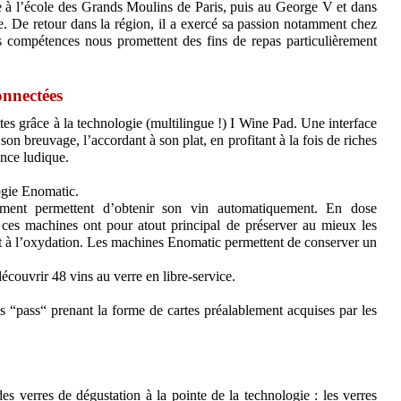
e à l’école des Grands Moulins de Paris, puis au George V et dans
e. De retour dans la région, il a exercé sa passion notamment chez
s compétences nous promettent des fins de repas particulièrement
onnectées
ttes grâce à la technologie (multilingue !) I Wine Pad. Une interface
on breuvage, l’accordant à son plat, en profitant à la fois de riches
ence ludique.
logie Enomatic.
ement permettent d’obtenir son vin automatiquement. En dose
 ces machines ont pour atout principal de préserver au mieux les
it à l’oxydation. Les machines Enomatic permettent de conserver un
couvrir 48 vins au verre en libre-service.
s “pass“ prenant la forme de cartes préalablement acquises par les
es verres de dégustation à la pointe de la technologie : les verres