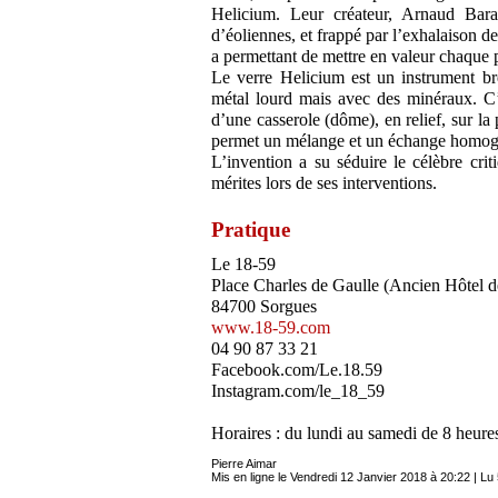
Helicium. Leur créateur, Arnaud Barat
d’éoliennes, et frappé par l’exhalaison de 
a permettant de mettre en valeur chaque p
Le verre Helicium est un instrument b
métal lourd mais avec des minéraux. C’e
d’une casserole (dôme), en relief, sur la
permet un mélange et un échange homogè
L’invention a su séduire le célèbre cri
mérites lors de ses interventions.
Pratique
Le 18-59
Place Charles de Gaulle (Ancien Hôtel de
84700 Sorgues
www.18-59.com
04 90 87 33 21
Facebook.com/Le.18.59
Instagram.com/le_18_59
Horaires : du lundi au samedi de 8 heure
Pierre Aimar
Mis en ligne le Vendredi 12 Janvier 2018 à 20:22 | Lu 