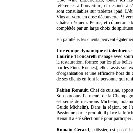
références à l’ouverture, et destinée à s
sont consultables sur tablettes ipad. L’é
Vins au verre en dose découverte, ½ verre
Château Yquem, Petrus, et côtoieront de
complétée par un large choix de spiritueu
En parallèle, les clients peuvent égaleme
Une équipe dynamique et talentueuse
Laurine Troncarelli
manage avec sourir
la restauration, formée par les plus bell
par les Fines Roches), elle a assis son e
d’organisation et une efficacité hors du
de ses clients en font la personne qui re
Fabien Renault
, Chef de cuisine, apport
Son parcours l’a mené, de la Champagne 
est semé de macarons Michelin, notam
Guide Michelin). Dans la région, on 
Passionné par le produit, il place la fraî
Renault a été sélectionné pour participer
Romain Gérard
, pâtissier, est passé 