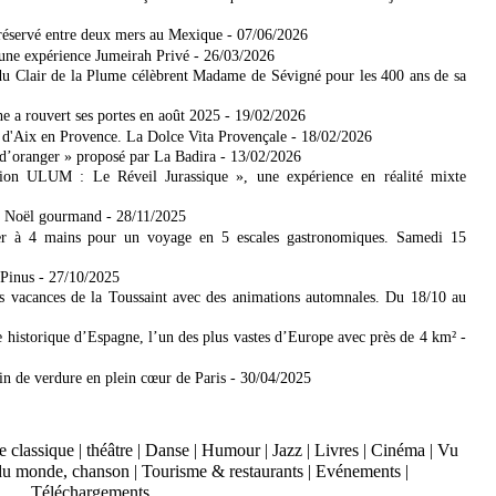
réservé entre deux mers​ au Mexique
- 07/06/2026
 une expérience Jumeirah Privé
- 26/03/2026
u Clair de la Plume célèbrent Madame de Sévigné pour les 400 ans de sa
 a rouvert ses portes en août 2025
- 19/02/2026
r d'Aix en Provence. La Dolce Vita Provençale
- 18/02/2026
d’oranger » proposé par La Badira
- 13/02/2026
on ULUM : Le Réveil Jurassique », une expérience en réalité mixte
on Noël gourmand
- 28/11/2025
er à 4 mains pour un voyage en 5 escales gastronomiques. Samedi 15
-Pinus
- 27/10/2025
s vacances de la Toussaint avec des animations automnales. Du 18/10 au
e historique d’Espagne, l’un des plus vastes d’Europe avec près de 4 km²
-
rin de verdure en plein cœur de Paris
- 30/04/2025
 classique
|
théâtre
|
Danse
|
Humour
|
Jazz
|
Livres
|
Cinéma
|
Vu
du monde, chanson
|
Tourisme & restaurants
|
Evénements
|
Téléchargements