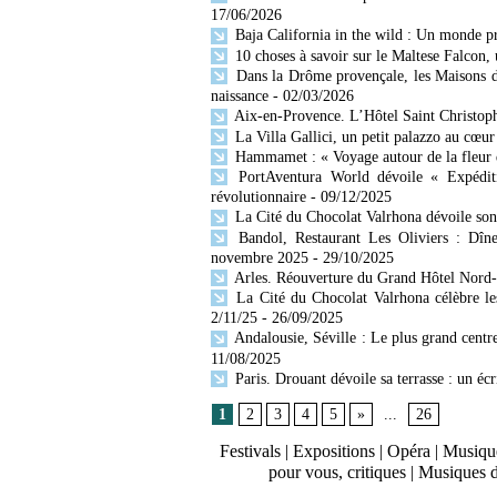
17/06/2026
Baja California in the wild : Un monde p
10 choses à savoir sur le Maltese Falcon,
Dans la Drôme provençale, les Maisons d
naissance
- 02/03/2026
Aix-en-Provence. L’Hôtel Saint Christophe
La Villa Gallici, un petit palazzo au cœu
Hammamet : « Voyage autour de la fleur 
PortAventura World dévoile « Expéditi
révolutionnaire
- 09/12/2025
La Cité du Chocolat Valrhona dévoile s
Bandol, Restaurant Les Oliviers : Dîn
novembre 2025
- 29/10/2025
Arles. Réouverture du Grand Hôtel Nord
La Cité du Chocolat Valrhona célèbre le
2/11/25
- 26/09/2025
Andalousie, Séville : Le plus grand centr
11/08/2025
Paris. Drouant dévoile sa terrasse : un éc
1
2
3
4
5
»
...
26
Festivals
|
Expositions
|
Opéra
|
Musique
pour vous, critiques
|
Musiques 