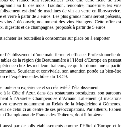
’agrandir au fil des mois. Tradition, rencontre, modernité, les vins
tablissement est doté de machines de vin au verre en libre-service.
 et verre à partir de 3 euros. Les plus grands noms seront présents,
s vins à découvrir, notamment des vins étrangers. Cette offre est
x, digestifs et de champagnes, proposés à partir de 5 euros.
nt acheter les bouteilles à consommer sur place ou à emporter.
e l’établissement d’une main ferme et efficace. Professionnelle de
es tables de la région (de Beaumanière à l’Hôtel d’Europe en passant
xpérience chez les meilleurs traiteurs, ce qui lui donne une capacité
 commun. Souriante et conviviale, son attention portée au bien-être
nforce l’expérience des hôtes du 18-59.
e toute son expérience et sa créativité à l‘établissement.
à la Côte d’Azur, dans des restaurants prestigieux, son parcours
ment à l’Assiette Champenoise d’Arnaud Lallement (3 macarons
l’a vu œuvrer notamment au Relais de la Magdeleine à Gémenos.
cheur de celui-ci au centre de ses préoccupations. Par ailleurs, Fabien
 au Championnat de France des Traiteurs, dont il fut 4ème.
lui aussi par de jolis établissements comme l’Hôtel d’Europe et le