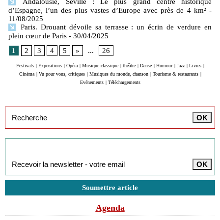
Andalousie, Séville : Le plus grand centre historique
d’Espagne, l’un des plus vastes d’Europe avec près de 4 km²
-
11/08/2025
Paris. Drouant dévoile sa terrasse : un écrin de verdure en
plein cœur de Paris
- 30/04/2025
1
2
3
4
5
»
...
26
Festivals
|
Expositions
|
Opéra
|
Musique classique
|
théâtre
|
Danse
|
Humour
|
Jazz
|
Livres
|
Cinéma
|
Vu pour vous, critiques
|
Musiques du monde, chanson
|
Tourisme & restaurants
|
Evénements
|
Téléchargements
Inscription à la newsletter
Soumettre article
Agenda