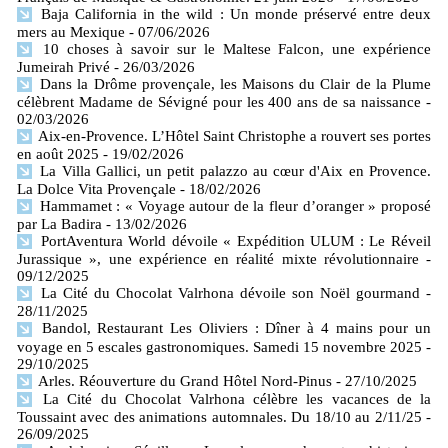
Baja California in the wild : Un monde préservé entre deux
mers​ au Mexique
- 07/06/2026
10 choses à savoir sur le Maltese Falcon, une expérience
Jumeirah Privé
- 26/03/2026
Dans la Drôme provençale, les Maisons du Clair de la Plume
célèbrent Madame de Sévigné pour les 400 ans de sa naissance
-
02/03/2026
Aix-en-Provence. L’Hôtel Saint Christophe a rouvert ses portes
en août 2025
- 19/02/2026
La Villa Gallici, un petit palazzo au cœur d'Aix en Provence.
La Dolce Vita Provençale
- 18/02/2026
Hammamet : « Voyage autour de la fleur d’oranger » proposé
par La Badira
- 13/02/2026
PortAventura World dévoile « Expédition ULUM : Le Réveil
Jurassique », une expérience en réalité mixte révolutionnaire
-
09/12/2025
La Cité du Chocolat Valrhona dévoile son Noël gourmand
-
28/11/2025
Bandol, Restaurant Les Oliviers : Dîner à 4 mains pour un
voyage en 5 escales gastronomiques. Samedi 15 novembre 2025
-
29/10/2025
Arles. Réouverture du Grand Hôtel Nord-Pinus
- 27/10/2025
La Cité du Chocolat Valrhona célèbre les vacances de la
Toussaint avec des animations automnales. Du 18/10 au 2/11/25
-
26/09/2025