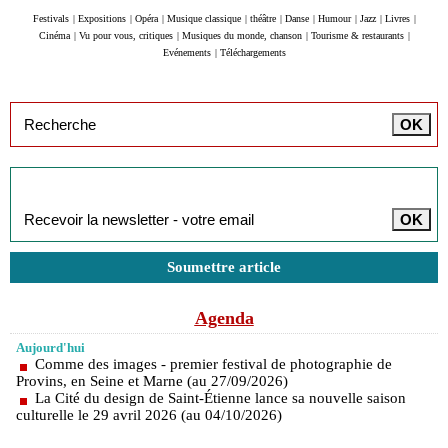
Festivals
|
Expositions
|
Opéra
|
Musique classique
|
théâtre
|
Danse
|
Humour
|
Jazz
|
Livres
|
Cinéma
|
Vu pour vous, critiques
|
Musiques du monde, chanson
|
Tourisme & restaurants
|
Evénements
|
Téléchargements
Inscription à la newsletter
Soumettre article
Agenda
Aujourd'hui
Comme des images - premier festival de photographie de
Provins, en Seine et Marne (au 27/09/2026)
La Cité du design de Saint-Étienne lance sa nouvelle saison
culturelle le 29 avril 2026 (au 04/10/2026)