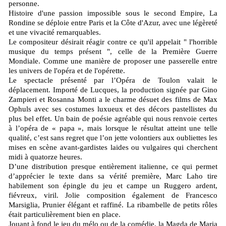
personne.
Histoire d'une passion impossible sous le second Empire, La
Rondine se déploie entre Paris et la Côte d'Azur, avec une légèreté
et une vivacité remarquables.
Le compositeur désirait réagir contre ce qu'il appelait " l'horrible
musique du temps présent ", celle de la Première Guerre
Mondiale. Comme une manière de proposer une passerelle entre
les univers de l'opéra et de l'opérette.
Le spectacle présenté par l’Opéra de Toulon valait le
déplacement. Importé de Lucques, la production signée par Gino
Zampieri et Rosanna Monti a le charme désuet des films de Max
Ophuls avec ses costumes luxueux et des décors pastellistes du
plus bel effet. Un bain de poésie agréable qui nous renvoie certes
à l’opéra de « papa », mais lorsque le résultat atteint une telle
qualité, c’est sans regret que l’on jette volontiers aux oubliettes les
mises en scène avant-gardistes laides ou vulgaires qui cherchent
midi à quatorze heures.
D’une distribution presque entièrement italienne, ce qui permet
d’apprécier le texte dans sa vérité première, Marc Laho tire
habilement son épingle du jeu et campe un Ruggero ardent,
fiévreux, viril. Jolie composition également de Francesco
Marsiglia, Prunier élégant et raffiné. La ribambelle de petits rôles
était particulièrement bien en place.
Jouant à fond le jeu du mélo ou de la comédie, la Magda de Maria