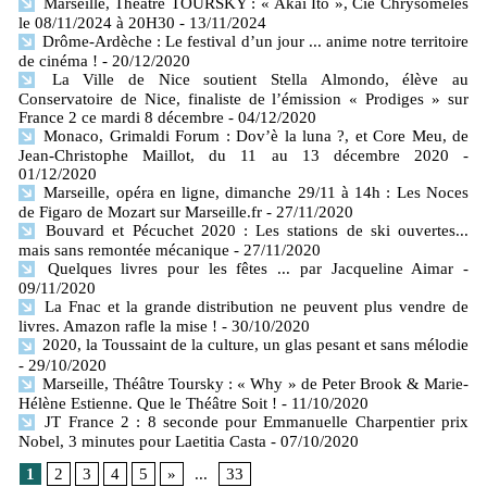
Marseille, Théâtre TOURSKY : « Akai Ito », Cie Chrysomèles
le 08/11/2024 à 20H30
- 13/11/2024
Drôme-Ardèche : Le festival d’un jour ... anime notre territoire
de cinéma !
- 20/12/2020
La Ville de Nice soutient Stella Almondo, élève au
Conservatoire de Nice, finaliste de l’émission « Prodiges » sur
France 2 ce mardi 8 décembre
- 04/12/2020
Monaco, Grimaldi Forum : Dov’è la luna ?, et Core Meu, de
Jean-Christophe Maillot, du 11 au 13 décembre 2020
-
01/12/2020
Marseille, opéra en ligne, dimanche 29/11 à 14h : Les Noces
de Figaro de Mozart sur Marseille.fr
- 27/11/2020
Bouvard et Pécuchet 2020 : Les stations de ski ouvertes...
mais sans remontée mécanique
- 27/11/2020
Quelques livres pour les fêtes ... par Jacqueline Aimar
-
09/11/2020
La Fnac et la grande distribution ne peuvent plus vendre de
livres. Amazon rafle la mise !
- 30/10/2020
2020, la Toussaint de la culture, un glas pesant et sans mélodie
- 29/10/2020
Marseille, Théâtre Toursky : « Why » de Peter Brook & Marie-
Hélène Estienne. Que le Théâtre Soit !
- 11/10/2020
JT France 2 : 8 seconde pour Emmanuelle Charpentier prix
Nobel, 3 minutes pour Laetitia Casta
- 07/10/2020
1
2
3
4
5
»
...
33