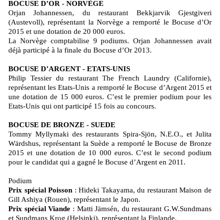
BOCUSE D’OR - NORVÈGE
Orjan Johannessen, du restaurant Bekkjarvik Gjestgiveri
(Austevoll), représentant la Norvège a remporté le Bocuse d’Or
2015 et une dotation de 20 000 euros.
La Norvège comptabilise 9 podiums. Orjan Johannessen avait
déjà participé à la finale du Bocuse d’Or 2013.
BOCUSE D’ARGENT - ETATS-UNIS
Philip Tessier du restaurant The French Laundry (Californie),
représentant les Etats-Unis a remporté le Bocuse d’Argent 2015 et
une dotation de 15 000 euros. C’est le premier podium pour les
Etats-Unis qui ont participé 15 fois au concours.
BOCUSE DE BRONZE - SUEDE
Tommy Myllymaki des restaurants Spira-Sjön, N.E.O., et Julita
Wärdshus, représentant la Suède a remporté le Bocuse de Bronze
2015 et une dotation de 10 000 euros. C’est le second podium
pour le candidat qui a gagné le Bocuse d’Argent en 2011.
Podium
Prix spécial Poisson
: Hideki Takayama, du restaurant Maison de
Gill Ashiya (Rouen), représentant le Japon.
Prix spécial Viande
: Matti Jämsén, du restaurant G.W.Sundmans
et Sundmans Krog (Helsinki), représentant la Finlande.