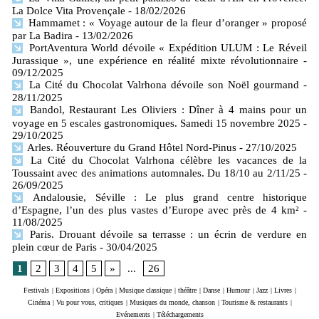
La Dolce Vita Provençale
- 18/02/2026
Hammamet : « Voyage autour de la fleur d’oranger » proposé
par La Badira
- 13/02/2026
PortAventura World dévoile « Expédition ULUM : Le Réveil
Jurassique », une expérience en réalité mixte révolutionnaire
-
09/12/2025
La Cité du Chocolat Valrhona dévoile son Noël gourmand
-
28/11/2025
Bandol, Restaurant Les Oliviers : Dîner à 4 mains pour un
voyage en 5 escales gastronomiques. Samedi 15 novembre 2025
-
29/10/2025
Arles. Réouverture du Grand Hôtel Nord-Pinus
- 27/10/2025
La Cité du Chocolat Valrhona célèbre les vacances de la
Toussaint avec des animations automnales. Du 18/10 au 2/11/25
-
26/09/2025
Andalousie, Séville : Le plus grand centre historique
d’Espagne, l’un des plus vastes d’Europe avec près de 4 km²
-
11/08/2025
Paris. Drouant dévoile sa terrasse : un écrin de verdure en
plein cœur de Paris
- 30/04/2025
1
2
3
4
5
»
...
26
Festivals
|
Expositions
|
Opéra
|
Musique classique
|
théâtre
|
Danse
|
Humour
|
Jazz
|
Livres
|
Cinéma
|
Vu pour vous, critiques
|
Musiques du monde, chanson
|
Tourisme & restaurants
|
Evénements
|
Téléchargements