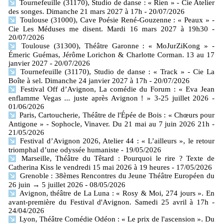
Tournefeuille (31170), Studio de danse : « Rien » - Cie Atelier
des songes. Dimanche 21 mars 2027 à 17h
- 20/07/2026
Toulouse (31000), Cave Poésie René-Gouzenne : « Peaux » -
Cie Les Méduses me disent. Mardi 16 mars 2027 à 19h30
-
20/07/2026
Toulouse (31300), Théâtre Garonne : « MoJurZiKong » -
Émeric Guémas, Jérôme Lorichon & Charlotte Corman. 13 au 17
janvier 2027
- 20/07/2026
Tournefeuille (31170), Studio de danse : « Track » - Cie La
Boîte à sel. Dimanche 24 janvier 2027 à 17h
- 20/07/2026
Festival Off d’Avignon, La comédie du Forum : « Eva Jean
enflamme Vegas ... juste après Avignon ! » 3-25 juillet 2026
-
01/06/2026
Paris, Cartoucherie, Théâtre de l'Épée de Bois : « Chœurs pour
Antigone » - Sophocle, Vinaver. Du 21 mai au 7 juin 2026 21h
-
21/05/2026
Festival d’Avignon 2026, Atelier 44 : « L’ailleurs », le retour
triomphal d’une odyssée humaniste
- 19/05/2026
Marseille, Théâtre du Têtard : Pourquoi le rire ? Texte de
Catherina Kiss le vendredi 15 mai 2026 à 19 heures
- 17/05/2026
Grenoble : 38èmes Rencontres du Jeune Théâtre Européen du
26 juin → 5 juillet 2026
- 08/05/2026
Avignon, théâtre de La Luna : « Rosy & Moi, 274 jours ». En
avant-première du Festival d'Avignon. Samedi 25 avril à 17h
-
24/04/2026
Lyon, Théâtre Comédie Odéon : « Le prix de l'ascension ». Du