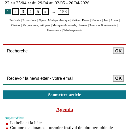
22 au 25/04 et du 29/04 au 02/05
- 20/04/2026
1
2
3
4
5
»
...
158
Festivals
|
Expositions
|
Opéra
|
Musique classique
|
théâtre
|
Danse
|
Humour
|
Jazz
|
Livres
|
Cinéma
|
Vu pour vous, critiques
|
Musiques du monde, chanson
|
Tourisme & restaurants
|
Evénements
|
Téléchargements
Inscription à la newsletter
Soumettre article
Agenda
Aujourd'hui
La belle et la bête
Comme des images - premier festival de photographie de