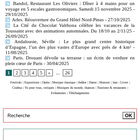
Bandol, Restaurant Les Oliviers : Dîner à 4 mains pour un
voyage en 5 escales gastronomiques. Samedi 15 novembre 2025
-
29/10/2025
Arles. Réouverture du Grand Hôtel Nord-Pinus
- 27/10/2025
La Cité du Chocolat Valrhona célèbre les vacances de la
Toussaint avec des animations automnales. Du 18/10 au 2/11/25
-
26/09/2025
Andalousie, Séville : Le plus grand centre historique
d’Espagne, l’un des plus vastes d’Europe avec près de 4 km²
-
11/08/2025
Paris. Drouant dévoile sa terrasse : un écrin de verdure en
plein cœur de Paris
- 30/04/2025
1
2
3
4
5
»
...
26
Festivals
|
Expositions
|
Opéra
|
Musique classique
|
théâtre
|
Danse
|
Humour
|
Jazz
|
Livres
|
Cinéma
|
Vu pour vous, critiques
|
Musiques du monde, chanson
|
Tourisme & restaurants
|
Evénements
|
Téléchargements
Inscription à la newsletter