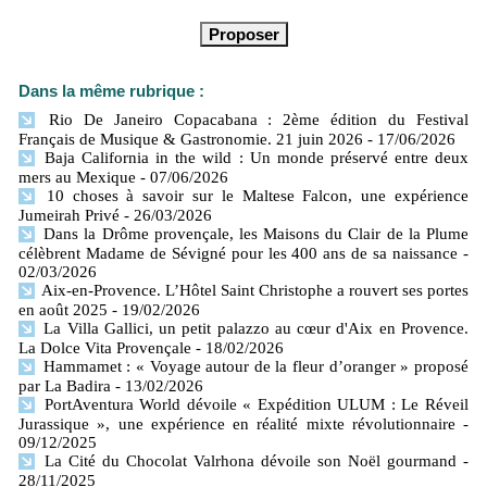
Dans la même rubrique :
Rio De Janeiro Copacabana : 2ème édition du Festival
Français de Musique & Gastronomie. 21 juin 2026
- 17/06/2026
Baja California in the wild : Un monde préservé entre deux
mers​ au Mexique
- 07/06/2026
10 choses à savoir sur le Maltese Falcon, une expérience
Jumeirah Privé
- 26/03/2026
Dans la Drôme provençale, les Maisons du Clair de la Plume
célèbrent Madame de Sévigné pour les 400 ans de sa naissance
-
02/03/2026
Aix-en-Provence. L’Hôtel Saint Christophe a rouvert ses portes
en août 2025
- 19/02/2026
La Villa Gallici, un petit palazzo au cœur d'Aix en Provence.
La Dolce Vita Provençale
- 18/02/2026
Hammamet : « Voyage autour de la fleur d’oranger » proposé
par La Badira
- 13/02/2026
PortAventura World dévoile « Expédition ULUM : Le Réveil
Jurassique », une expérience en réalité mixte révolutionnaire
-
09/12/2025
La Cité du Chocolat Valrhona dévoile son Noël gourmand
-
28/11/2025