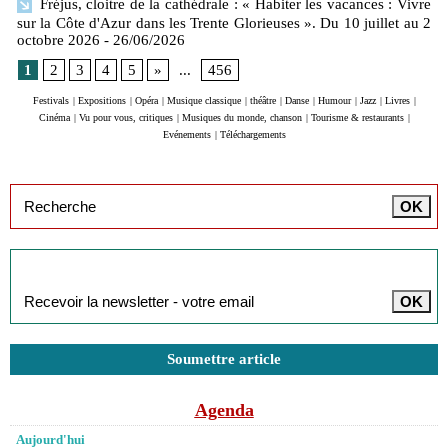
Fréjus, cloitre de la cathédrale : « Habiter les vacances : Vivre
sur la Côte d'Azur dans les Trente Glorieuses ». Du 10 juillet au 2
octobre 2026
- 26/06/2026
1
2
3
4
5
»
...
456
Festivals
|
Expositions
|
Opéra
|
Musique classique
|
théâtre
|
Danse
|
Humour
|
Jazz
|
Livres
|
Cinéma
|
Vu pour vous, critiques
|
Musiques du monde, chanson
|
Tourisme & restaurants
|
Evénements
|
Téléchargements
Inscription à la newsletter
Soumettre article
Agenda
Aujourd'hui