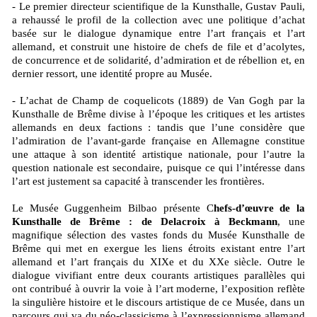
- Le premier directeur scientifique de la Kunsthalle, Gustav Pauli,
a rehaussé le profil de la collection avec une politique d’achat
basée sur le dialogue dynamique entre l’art français et l’art
allemand, et construit une histoire de chefs de file et d’acolytes,
de concurrence et de solidarité, d’admiration et de rébellion et, en
dernier ressort, une identité propre au Musée.
- L’achat de Champ de coquelicots (1889) de Van Gogh par la
Kunsthalle de Brême divise à l’époque les critiques et les artistes
allemands en deux factions : tandis que l’une considère que
l’admiration de l’avant-garde française en Allemagne constitue
une attaque à son identité artistique nationale, pour l’autre la
question nationale est secondaire, puisque ce qui l’intéresse dans
l’art est justement sa capacité à transcender les frontières.
Le Musée Guggenheim Bilbao présente C
hefs-d’œuvre de la
Kunsthalle de Brême : de Delacroix à Beckmann
, une
magnifique sélection des vastes fonds du Musée Kunsthalle de
Brême qui met en exergue les liens étroits existant entre l’art
allemand et l’art français du XIXe et du XXe siècle. Outre le
dialogue vivifiant entre deux courants artistiques parallèles qui
ont contribué à ouvrir la voie à l’art moderne, l’exposition reflète
la singulière histoire et le discours artistique de ce Musée, dans un
parcours qui va du néo-classicisme à l’expressionnisme allemand