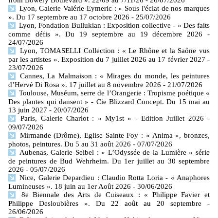
Lyon, Galerie Valérie Eymeric : « Sous l'éclat de nos marques
». Du 17 septembre au 17 octobre 2026
- 25/07/2026
Lyon, Fondation Bullukian : Exposition collective - « Des faits
comme défis ». Du 19 septembre au 19 décembre 2026
-
24/07/2026
Lyon, TOMASELLI Collection : « Le Rhône et la Saône vus
par les artistes ». Exposition du 7 juillet 2026 au 17 février 2027
-
23/07/2026
Cannes, La Malmaison : « Mirages du monde, les peintures
d’Hervé Di Rosa ». 17 juillet au 8 novembre 2026
- 21/07/2026
Toulouse, Muséum, serre de l’Orangerie : Tropisme poétique «
Des plantes qui dansent » - Cie Blizzard Concept. Du 15 mai au
13 juin 2027
- 20/07/2026
Paris, Galerie Charlot : « My1st » - Edition Juillet 2026
-
09/07/2026
Mirmande (Drôme), Eglise Sainte Foy : « Anima », bronzes,
photos, peintures. Du 5 au 31 août 2026
- 07/07/2026
Aubenas, Galerie Seibel : « L’Odyssée de la Lumière » série
de peintures de Bud Wehrheim. Du 1er juillet au 30 septembre
2026
- 05/07/2026
Nice, Galerie Depardieu : Claudio Rotta Loria - « Anaphores
Lumineuses ». 18 juin au 1er Août 2026
- 30/06/2026
8e Biennale des Arts de Cuiseaux : « Philippe Favier et
Philippe Desloubières ». Du 22 août au 20 septembre
-
26/06/2026