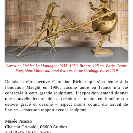
Germaine Richier, La Montagne, 1955–1956. Bronze, 125 cm. Paris, Centre
Pompidou, Musée national d’art moderne © Adagp, Paris 2019
Depuis la rétrospective Germaine Richier qui s’est tenue à la
Fondation Maeght en 1996, aucune autre en France n’a été
consacrée à cette grande sculpteure. L’exposition entend donner
une nouvelle lecture de sa création et mettre en lumière son
oeuvre gravé et dessiné – aspect moins connu du travail de
l’artiste – dans son rapport avec la sculpture.
Musée Picasso
Château Grimaldi, 06600 Antibes
+33 (0)4 92 90 54 26/20