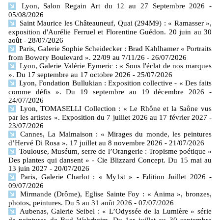
Lyon, Salon Regain Art du 12 au 27 Septembre 2026
-
05/08/2026
Saint Maurice les Châteauneuf, Quai (294M9) : « Ramasser »,
exposition d'Aurélie Ferruel et Florentine Guédon. 20 juin au 30
août
- 28/07/2026
Paris, Galerie Sophie Scheidecker : Brad Kahlhamer « Portraits
from Bowery Boulevard ». 22/09 au 7/11/26
- 26/07/2026
Lyon, Galerie Valérie Eymeric : « Sous l'éclat de nos marques
». Du 17 septembre au 17 octobre 2026
- 25/07/2026
Lyon, Fondation Bullukian : Exposition collective - « Des faits
comme défis ». Du 19 septembre au 19 décembre 2026
-
24/07/2026
Lyon, TOMASELLI Collection : « Le Rhône et la Saône vus
par les artistes ». Exposition du 7 juillet 2026 au 17 février 2027
-
23/07/2026
Cannes, La Malmaison : « Mirages du monde, les peintures
d’Hervé Di Rosa ». 17 juillet au 8 novembre 2026
- 21/07/2026
Toulouse, Muséum, serre de l’Orangerie : Tropisme poétique «
Des plantes qui dansent » - Cie Blizzard Concept. Du 15 mai au
13 juin 2027
- 20/07/2026
Paris, Galerie Charlot : « My1st » - Edition Juillet 2026
-
09/07/2026
Mirmande (Drôme), Eglise Sainte Foy : « Anima », bronzes,
photos, peintures. Du 5 au 31 août 2026
- 07/07/2026
Aubenas, Galerie Seibel : « L’Odyssée de la Lumière » série