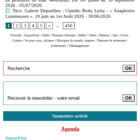
de peintures de Bud Wehrheim. Du 1er juillet au 30 septembre
2026
- 05/07/2026
Nice, Galerie Depardieu : Claudio Rotta Loria - « Anaphores
Lumineuses ». 18 juin au 1er Août 2026
- 30/06/2026
1
2
3
4
5
»
...
456
Festivals
|
Expositions
|
Opéra
|
Musique classique
|
théâtre
|
Danse
|
Humour
|
Jazz
|
Livres
|
Cinéma
|
Vu pour vous, critiques
|
Musiques du monde, chanson
|
Tourisme & restaurants
|
Evénements
|
Téléchargements
Inscription à la newsletter
Soumettre article
Agenda
Aujourd'hui