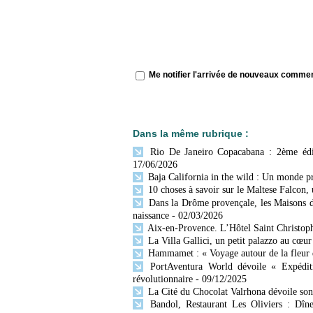
Me notifier l'arrivée de nouveaux comme
Dans la même rubrique :
Rio De Janeiro Copacabana : 2ème édi
17/06/2026
Baja California in the wild : Un monde p
10 choses à savoir sur le Maltese Falcon,
Dans la Drôme provençale, les Maisons d
naissance
- 02/03/2026
Aix-en-Provence. L’Hôtel Saint Christophe
La Villa Gallici, un petit palazzo au cœu
Hammamet : « Voyage autour de la fleur 
PortAventura World dévoile « Expéditi
révolutionnaire
- 09/12/2025
La Cité du Chocolat Valrhona dévoile s
Bandol, Restaurant Les Oliviers : Dîn