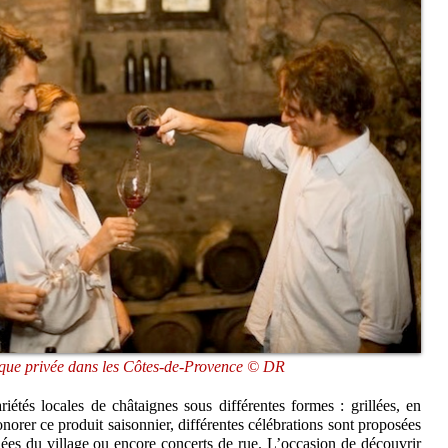
que privée dans les Côtes-de-Provence © DR
iétés locales de châtaignes sous différentes formes : grillées, en
onorer ce produit saisonnier, différentes célébrations sont proposées
dées du village ou encore concerts de rue. L’occasion de découvrir