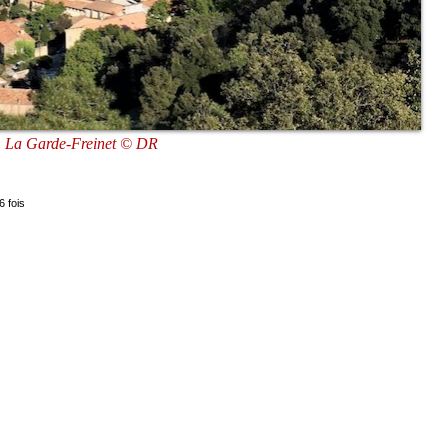
La Garde-Freinet © DR
6 fois