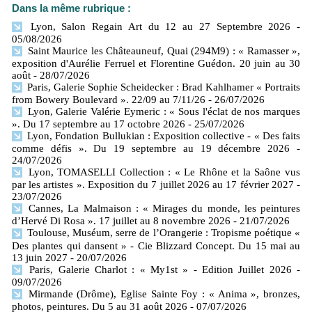
Dans la même rubrique :
Lyon, Salon Regain Art du 12 au 27 Septembre 2026
-
05/08/2026
Saint Maurice les Châteauneuf, Quai (294M9) : « Ramasser »,
exposition d'Aurélie Ferruel et Florentine Guédon. 20 juin au 30
août
- 28/07/2026
Paris, Galerie Sophie Scheidecker : Brad Kahlhamer « Portraits
from Bowery Boulevard ». 22/09 au 7/11/26
- 26/07/2026
Lyon, Galerie Valérie Eymeric : « Sous l'éclat de nos marques
». Du 17 septembre au 17 octobre 2026
- 25/07/2026
Lyon, Fondation Bullukian : Exposition collective - « Des faits
comme défis ». Du 19 septembre au 19 décembre 2026
-
24/07/2026
Lyon, TOMASELLI Collection : « Le Rhône et la Saône vus
par les artistes ». Exposition du 7 juillet 2026 au 17 février 2027
-
23/07/2026
Cannes, La Malmaison : « Mirages du monde, les peintures
d’Hervé Di Rosa ». 17 juillet au 8 novembre 2026
- 21/07/2026
Toulouse, Muséum, serre de l’Orangerie : Tropisme poétique «
Des plantes qui dansent » - Cie Blizzard Concept. Du 15 mai au
13 juin 2027
- 20/07/2026
Paris, Galerie Charlot : « My1st » - Edition Juillet 2026
-
09/07/2026
Mirmande (Drôme), Eglise Sainte Foy : « Anima », bronzes,
photos, peintures. Du 5 au 31 août 2026
- 07/07/2026