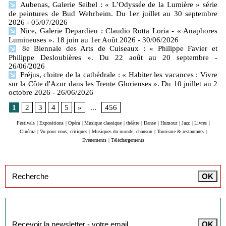
Aubenas, Galerie Seibel : « L’Odyssée de la Lumière » série
de peintures de Bud Wehrheim. Du 1er juillet au 30 septembre
2026
- 05/07/2026
Nice, Galerie Depardieu : Claudio Rotta Loria - « Anaphores
Lumineuses ». 18 juin au 1er Août 2026
- 30/06/2026
8e Biennale des Arts de Cuiseaux : « Philippe Favier et
Philippe Desloubières ». Du 22 août au 20 septembre
-
26/06/2026
Fréjus, cloitre de la cathédrale : « Habiter les vacances : Vivre
sur la Côte d'Azur dans les Trente Glorieuses ». Du 10 juillet au 2
octobre 2026
- 26/06/2026
1
2
3
4
5
»
...
456
Festivals
|
Expositions
|
Opéra
|
Musique classique
|
théâtre
|
Danse
|
Humour
|
Jazz
|
Livres
|
Cinéma
|
Vu pour vous, critiques
|
Musiques du monde, chanson
|
Tourisme & restaurants
|
Evénements
|
Téléchargements
Inscription à la newsletter