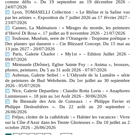
comme défis ». Du 19 septembre au 19 décembre 2026
-
24/07/2026
Lyon, TOMASELLI Collection : « Le Rhône et la Saône vus
par les artistes ». Exposition du 7 juillet 2026 au 17 février 2027
-
23/07/2026
Cannes, La Malmaison : « Mirages du monde, les peintures
d’Hervé Di Rosa ». 17 juillet au 8 novembre 2026
- 21/07/2026
Toulouse, Muséum, serre de l’Orangerie : Tropisme poétique «
Des plantes qui dansent » - Cie Blizzard Concept. Du 15 mai au
13 juin 2027
- 20/07/2026
Paris, Galerie Charlot : « My1st » - Edition Juillet 2026
-
09/07/2026
Mirmande (Drôme), Eglise Sainte Foy : « Anima », bronzes,
photos, peintures. Du 5 au 31 août 2026
- 07/07/2026
Aubenas, Galerie Seibel : « L’Odyssée de la Lumière » série
de peintures de Bud Wehrheim. Du 1er juillet au 30 septembre
2026
- 05/07/2026
Nice, Galerie Depardieu : Claudio Rotta Loria - « Anaphores
Lumineuses ». 18 juin au 1er Août 2026
- 30/06/2026
8e Biennale des Arts de Cuiseaux : « Philippe Favier et
Philippe Desloubières ». Du 22 août au 20 septembre
-
26/06/2026
Fréjus, cloitre de la cathédrale : « Habiter les vacances : Vivre
sur la Côte d'Azur dans les Trente Glorieuses ». Du 10 juillet au 2
octobre 2026
- 26/06/2026