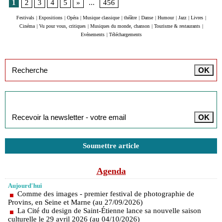
1
2
3
4
5
»
...
456
Festivals
|
Expositions
|
Opéra
|
Musique classique
|
théâtre
|
Danse
|
Humour
|
Jazz
|
Livres
|
Cinéma
|
Vu pour vous, critiques
|
Musiques du monde, chanson
|
Tourisme & restaurants
|
Evénements
|
Téléchargements
Inscription à la newsletter
Soumettre article
Agenda
Aujourd'hui
Comme des images - premier festival de photographie de
Provins, en Seine et Marne (au 27/09/2026)
La Cité du design de Saint-Étienne lance sa nouvelle saison
culturelle le 29 avril 2026 (au 04/10/2026)