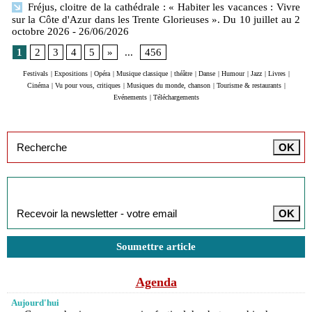
Fréjus, cloitre de la cathédrale : « Habiter les vacances : Vivre
sur la Côte d'Azur dans les Trente Glorieuses ». Du 10 juillet au 2
octobre 2026
- 26/06/2026
1
2
3
4
5
»
...
456
Festivals
|
Expositions
|
Opéra
|
Musique classique
|
théâtre
|
Danse
|
Humour
|
Jazz
|
Livres
|
Cinéma
|
Vu pour vous, critiques
|
Musiques du monde, chanson
|
Tourisme & restaurants
|
Evénements
|
Téléchargements
Inscription à la newsletter
Soumettre article
Agenda
Aujourd'hui