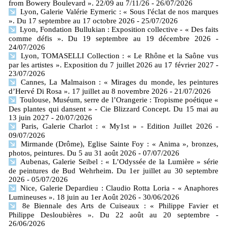
from Bowery Boulevard ». 22/09 au 7/11/26
- 26/07/2026
Lyon, Galerie Valérie Eymeric : « Sous l'éclat de nos marques
». Du 17 septembre au 17 octobre 2026
- 25/07/2026
Lyon, Fondation Bullukian : Exposition collective - « Des faits
comme défis ». Du 19 septembre au 19 décembre 2026
-
24/07/2026
Lyon, TOMASELLI Collection : « Le Rhône et la Saône vus
par les artistes ». Exposition du 7 juillet 2026 au 17 février 2027
-
23/07/2026
Cannes, La Malmaison : « Mirages du monde, les peintures
d’Hervé Di Rosa ». 17 juillet au 8 novembre 2026
- 21/07/2026
Toulouse, Muséum, serre de l’Orangerie : Tropisme poétique «
Des plantes qui dansent » - Cie Blizzard Concept. Du 15 mai au
13 juin 2027
- 20/07/2026
Paris, Galerie Charlot : « My1st » - Edition Juillet 2026
-
09/07/2026
Mirmande (Drôme), Eglise Sainte Foy : « Anima », bronzes,
photos, peintures. Du 5 au 31 août 2026
- 07/07/2026
Aubenas, Galerie Seibel : « L’Odyssée de la Lumière » série
de peintures de Bud Wehrheim. Du 1er juillet au 30 septembre
2026
- 05/07/2026
Nice, Galerie Depardieu : Claudio Rotta Loria - « Anaphores
Lumineuses ». 18 juin au 1er Août 2026
- 30/06/2026
8e Biennale des Arts de Cuiseaux : « Philippe Favier et
Philippe Desloubières ». Du 22 août au 20 septembre
-
26/06/2026