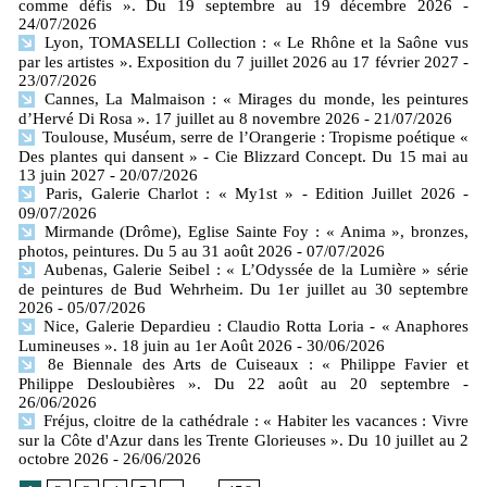
comme défis ». Du 19 septembre au 19 décembre 2026
-
24/07/2026
Lyon, TOMASELLI Collection : « Le Rhône et la Saône vus
par les artistes ». Exposition du 7 juillet 2026 au 17 février 2027
-
23/07/2026
Cannes, La Malmaison : « Mirages du monde, les peintures
d’Hervé Di Rosa ». 17 juillet au 8 novembre 2026
- 21/07/2026
Toulouse, Muséum, serre de l’Orangerie : Tropisme poétique «
Des plantes qui dansent » - Cie Blizzard Concept. Du 15 mai au
13 juin 2027
- 20/07/2026
Paris, Galerie Charlot : « My1st » - Edition Juillet 2026
-
09/07/2026
Mirmande (Drôme), Eglise Sainte Foy : « Anima », bronzes,
photos, peintures. Du 5 au 31 août 2026
- 07/07/2026
Aubenas, Galerie Seibel : « L’Odyssée de la Lumière » série
de peintures de Bud Wehrheim. Du 1er juillet au 30 septembre
2026
- 05/07/2026
Nice, Galerie Depardieu : Claudio Rotta Loria - « Anaphores
Lumineuses ». 18 juin au 1er Août 2026
- 30/06/2026
8e Biennale des Arts de Cuiseaux : « Philippe Favier et
Philippe Desloubières ». Du 22 août au 20 septembre
-
26/06/2026
Fréjus, cloitre de la cathédrale : « Habiter les vacances : Vivre
sur la Côte d'Azur dans les Trente Glorieuses ». Du 10 juillet au 2
octobre 2026
- 26/06/2026