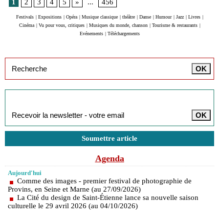
1
2
3
4
5
»
...
456
Festivals
|
Expositions
|
Opéra
|
Musique classique
|
théâtre
|
Danse
|
Humour
|
Jazz
|
Livres
|
Cinéma
|
Vu pour vous, critiques
|
Musiques du monde, chanson
|
Tourisme & restaurants
|
Evénements
|
Téléchargements
Inscription à la newsletter
Soumettre article
Agenda
Aujourd'hui
Comme des images - premier festival de photographie de
Provins, en Seine et Marne (au 27/09/2026)
La Cité du design de Saint-Étienne lance sa nouvelle saison
culturelle le 29 avril 2026 (au 04/10/2026)