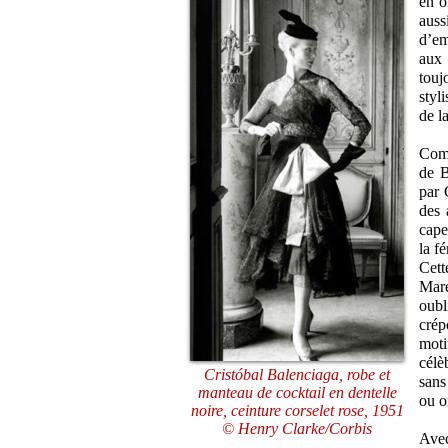
en o
auss
d’em
aux 
touj
styl
de l
Comm
de B
par 
des 
cape
la f
Cett
Mare
oubl
crép
moti
célè
Cristóbal Balenciaga, robe et
sans
manteau de cocktail en dentelle
ou o
noire, ceinture corselet rose, 1951
© Henry Clarke/Corbis
Avec