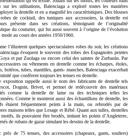
rnementation qu’en textile. Jouant sur les motifs, les couleurs mais
i sur les utilisations, Balenciaga a exploré toutes les manières
ployer la dentelle et en a magniﬁé les caractéristiques. Des blouses
robes de cocktail, des tuniques aux accessoires, la dentelle est
ours présente dans ses créations, témoignant de l’originalité
istique du couturier, qui fut aussi souvent à l’origine de l’évolution
a mode au cours des années 1950/1960.
e l’illustrent quelques spectaculaires robes du soir, les créations
alenciaga évoquent le souvenir des robes des Espagnoles peintes
Goya et par Zuolaga ou encore celui des saintes de Zurbarán. Par
accessoires ou vêtements en dentelle comme les écharpes, étoles,
s, boléros, tubes, mantilles, gants- manches, Balenciaga exacerbait
éminité que confèrent toujours les tenues en dentelle.
e exposition rappelle aussi le nom des fabricants de dentelle tels
scot, Dognin, Brivet, et permet de redécouvrir des matériaux
iés comme la dentelle de laine ou des techniques telles les
onnées. Comme le montrent aussi des échantillons de dentelle, les
fs étaient fréquemment peints à la main, ou rebrodés par de
bres maisons telles que Lesage et Rébé. Quant aux tulles, dentelles
 motifs, ils pouvaient être brodés, imitant les points d’Angleterre,
rnés de rubans de gazar simulant les dessins de la dentelle.
 près de 75 tenues, des accessoires (chapeaux, gants, souliers)