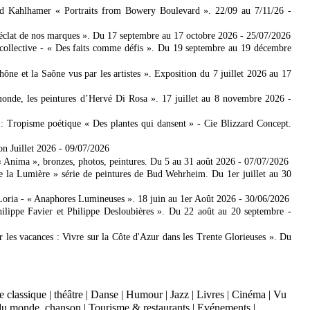
ad Kahlhamer « Portraits from Bowery Boulevard ». 22/09 au 7/11/26
-
'éclat de nos marques ». Du 17 septembre au 17 octobre 2026
- 25/07/2026
collective - « Des faits comme défis ». Du 19 septembre au 19 décembre
 et la Saône vus par les artistes ». Exposition du 7 juillet 2026 au 17
nde, les peintures d’Hervé Di Rosa ». 17 juillet au 8 novembre 2026
-
: Tropisme poétique « Des plantes qui dansent » - Cie Blizzard Concept.
on Juillet 2026
- 09/07/2026
Anima », bronzes, photos, peintures. Du 5 au 31 août 2026
- 07/07/2026
e la Lumière » série de peintures de Bud Wehrheim. Du 1er juillet au 30
Loria - « Anaphores Lumineuses ». 18 juin au 1er Août 2026
- 30/06/2026
ilippe Favier et Philippe Desloubières ». Du 22 août au 20 septembre
-
er les vacances : Vivre sur la Côte d'Azur dans les Trente Glorieuses ». Du
 classique
|
théâtre
|
Danse
|
Humour
|
Jazz
|
Livres
|
Cinéma
|
Vu
du monde, chanson
|
Tourisme & restaurants
|
Evénements
|