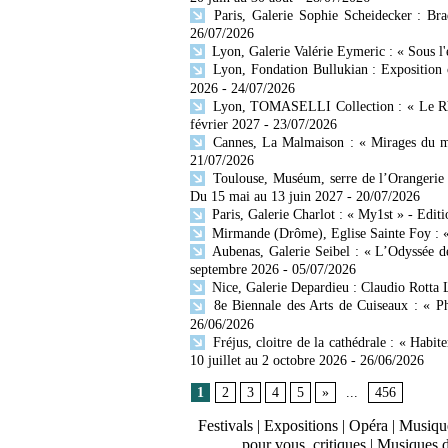
Paris, Galerie Sophie Scheidecker : Br
26/07/2026
Lyon, Galerie Valérie Eymeric : « Sous l
Lyon, Fondation Bullukian : Exposition 
2026
- 24/07/2026
Lyon, TOMASELLI Collection : « Le Rhône
février 2027
- 23/07/2026
Cannes, La Malmaison : « Mirages du mo
21/07/2026
Toulouse, Muséum, serre de l’Orangerie 
Du 15 mai au 13 juin 2027
- 20/07/2026
Paris, Galerie Charlot : « My1st » - Editi
Mirmande (Drôme), Eglise Sainte Foy : « 
Aubenas, Galerie Seibel : « L’Odyssée d
septembre 2026
- 05/07/2026
Nice, Galerie Depardieu : Claudio Rotta 
8e Biennale des Arts de Cuiseaux : « Ph
26/06/2026
Fréjus, cloitre de la cathédrale : « Habit
10 juillet au 2 octobre 2026
- 26/06/2026
1
2
3
4
5
»
...
456
Festivals
|
Expositions
|
Opéra
|
Musique
pour vous, critiques
|
Musiques 