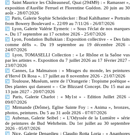
Saint Maurice les Châteauneuf, Quai (294M9) : « Ramasser »,
exposition d'Aurélie Ferruel et Florentine Guédon. 20 juin au 30
août
- 28/07/2026
Paris, Galerie Sophie Scheidecker : Brad Kahlhamer « Portraits
from Bowery Boulevard ». 22/09 au 7/11/26
- 26/07/2026
Lyon, Galerie Valérie Eymeric : « Sous l'éclat de nos marques
». Du 17 septembre au 17 octobre 2026
- 25/07/2026
Lyon, Fondation Bullukian : Exposition collective - « Des faits
comme défis ». Du 19 septembre au 19 décembre 2026
-
24/07/2026
Lyon, TOMASELLI Collection : « Le Rhône et la Saône vus
par les artistes ». Exposition du 7 juillet 2026 au 17 février 2027
-
23/07/2026
Cannes, La Malmaison : « Mirages du monde, les peintures
d’Hervé Di Rosa ». 17 juillet au 8 novembre 2026
- 21/07/2026
Toulouse, Muséum, serre de l’Orangerie : Tropisme poétique «
Des plantes qui dansent » - Cie Blizzard Concept. Du 15 mai au
13 juin 2027
- 20/07/2026
Paris, Galerie Charlot : « My1st » - Edition Juillet 2026
-
09/07/2026
Mirmande (Drôme), Eglise Sainte Foy : « Anima », bronzes,
photos, peintures. Du 5 au 31 août 2026
- 07/07/2026
Aubenas, Galerie Seibel : « L’Odyssée de la Lumière » série
de peintures de Bud Wehrheim. Du 1er juillet au 30 septembre
2026
- 05/07/2026
Nice, Galerie Depardieu : Claudio Rotta Loria - « Anaphores