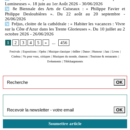
Lumineuses ». 18 juin au 1er Août 2026
- 30/06/2026
8e Biennale des Arts de Cuiseaux : « Philippe Favier et
Philippe Desloubières ». Du 22 août au 20 septembre
-
26/06/2026
Fréjus, cloitre de la cathédrale : « Habiter les vacances : Vivre
sur la Côte d'Azur dans les Trente Glorieuses ». Du 10 juillet au 2
octobre 2026
- 26/06/2026
1
2
3
4
5
»
...
456
Festivals
|
Expositions
|
Opéra
|
Musique classique
|
théâtre
|
Danse
|
Humour
|
Jazz
|
Livres
|
Cinéma
|
Vu pour vous, critiques
|
Musiques du monde, chanson
|
Tourisme & restaurants
|
Evénements
|
Téléchargements
Inscription à la newsletter
Soumettre article