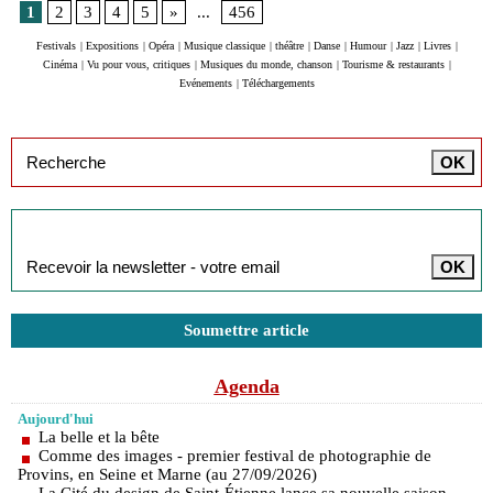
1
2
3
4
5
»
...
456
Festivals
|
Expositions
|
Opéra
|
Musique classique
|
théâtre
|
Danse
|
Humour
|
Jazz
|
Livres
|
Cinéma
|
Vu pour vous, critiques
|
Musiques du monde, chanson
|
Tourisme & restaurants
|
Evénements
|
Téléchargements
Inscription à la newsletter
Soumettre article
Agenda
Aujourd'hui
La belle et la bête
Comme des images - premier festival de photographie de
Provins, en Seine et Marne (au 27/09/2026)