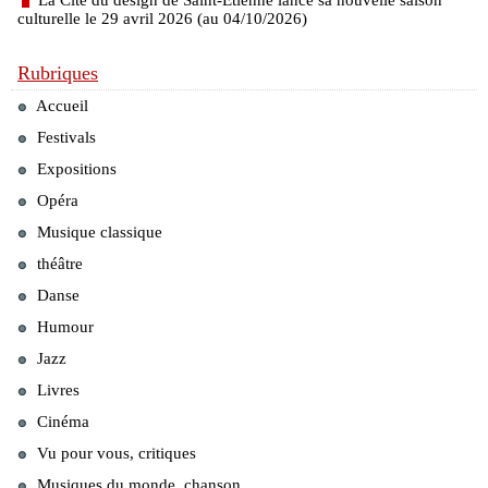
La Cité du design de Saint-Étienne lance sa nouvelle saison
culturelle le 29 avril 2026 (au 04/10/2026)
Rubriques
Accueil
Festivals
Expositions
Opéra
Musique classique
théâtre
Danse
Humour
Jazz
Livres
Cinéma
Vu pour vous, critiques
Musiques du monde, chanson