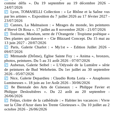
comme défis ». Du 19 septembre au 19 décembre 2026
-
24/07/2026
Lyon, TOMASELLI Collection : « Le Rhône et la Saône vus
par les artistes ». Exposition du 7 juillet 2026 au 17 février 2027
-
23/07/2026
Cannes, La Malmaison : « Mirages du monde, les peintures
d’Hervé Di Rosa ». 17 juillet au 8 novembre 2026
- 21/07/2026
Toulouse, Muséum, serre de l’Orangerie : Tropisme poétique «
Des plantes qui dansent » - Cie Blizzard Concept. Du 15 mai au
13 juin 2027
- 20/07/2026
Paris, Galerie Charlot : « My1st » - Edition Juillet 2026
-
09/07/2026
Mirmande (Drôme), Eglise Sainte Foy : « Anima », bronzes,
photos, peintures. Du 5 au 31 août 2026
- 07/07/2026
Aubenas, Galerie Seibel : « L’Odyssée de la Lumière » série
de peintures de Bud Wehrheim. Du 1er juillet au 30 septembre
2026
- 05/07/2026
Nice, Galerie Depardieu : Claudio Rotta Loria - « Anaphores
Lumineuses ». 18 juin au 1er Août 2026
- 30/06/2026
8e Biennale des Arts de Cuiseaux : « Philippe Favier et
Philippe Desloubières ». Du 22 août au 20 septembre
-
26/06/2026
Fréjus, cloitre de la cathédrale : « Habiter les vacances : Vivre
sur la Côte d'Azur dans les Trente Glorieuses ». Du 10 juillet au 2
octobre 2026
- 26/06/2026