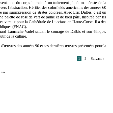
ésentation du corps humain à un traitement plutôt maniériste de la
e vers l'abstraction. Héritier des colorfields américains des années 60
re par surimpression de strates colorées. Avec Eric Dalbis, c’est un
e palette de rose de vert de jaune et de bleu pâle, inspirée par les
é des vitraux pour la Cathédrale de Lucciana en Haute-Corse. Il a des
publiques (FNAC).
rnard Lamarche-Vadel saluait le courage de Dalbis et son éthique,
utif de la culture.
 d'œuvres des années 90 et ses dernières œuvres présentées pour la
1
2
Suivant »
 fois