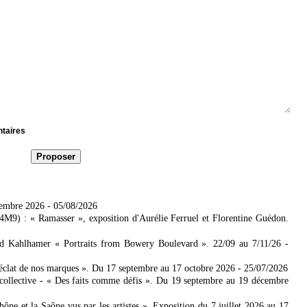
ntaires
tembre 2026
- 05/08/2026
4M9) : « Ramasser », exposition d'Aurélie Ferruel et Florentine Guédon.
ad Kahlhamer « Portraits from Bowery Boulevard ». 22/09 au 7/11/26
-
'éclat de nos marques ». Du 17 septembre au 17 octobre 2026
- 25/07/2026
collective - « Des faits comme défis ». Du 19 septembre au 19 décembre
 et la Saône vus par les artistes ». Exposition du 7 juillet 2026 au 17