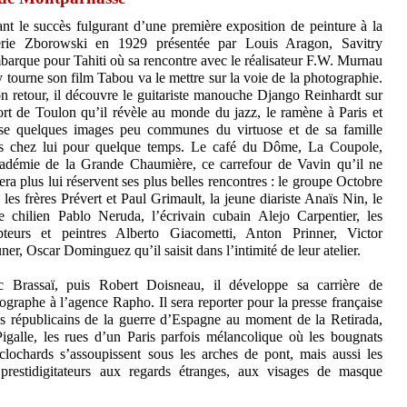
nt le succès fulgurant d’une première exposition de peinture à la
erie Zborowski en 1929 présentée par Louis Aragon, Savitry
barque pour Tahiti où sa rencontre avec le réalisateur F.W. Murnau
y tourne son film Tabou va le mettre sur la voie de la photographie.
n retour, il découvre le guitariste manouche Django Reinhardt sur
ort de Toulon qu’il révèle au monde du jazz, le ramène à Paris et
ise quelques images peu communes du virtuose et de sa famille
s chez lui pour quelque temps. Le café du Dôme, La Coupole,
adémie de la Grande Chaumière, ce carrefour de Vavin qu’il ne
tera plus lui réservent ses plus belles rencontres : le groupe Octobre
 les frères Prévert et Paul Grimault, la jeune diariste Anaïs Nin, le
e chilien Pablo Neruda, l’écrivain cubain Alejo Carpentier, les
pteurs et peintres Alberto Giacometti, Anton Prinner, Victor
ner, Oscar Dominguez qu’il saisit dans l’intimité de leur atelier.
 Brassaï, puis Robert Doisneau, il développe sa carrière de
ographe à l’agence Rapho. Il sera reporter pour la presse française
giés républicains de la guerre d’Espagne au moment de la Retirada,
igalle, les rues d’un Paris parfois mélancolique où les bougnats
 clochards s’assoupissent sous les arches de pont, mais aussi les
restidigitateurs aux regards étranges, aux visages de masque