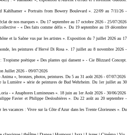
ad Kahlhamer « Portraits from Bowery Boulevard ». 22/09 au 7/11/26
-
'éclat de nos marques ». Du 17 septembre au 17 octobre 2026
- 25/07/2026
collective - « Des faits comme défis ». Du 19 septembre au 19 décembre
 et la Saône vus par les artistes ». Exposition du 7 juillet 2026 au 17
nde, les peintures d’Hervé Di Rosa ». 17 juillet au 8 novembre 2026
-
: Tropisme poétique « Des plantes qui dansent » - Cie Blizzard Concept.
on Juillet 2026
- 09/07/2026
Anima », bronzes, photos, peintures. Du 5 au 31 août 2026
- 07/07/2026
e la Lumière » série de peintures de Bud Wehrheim. Du 1er juillet au 30
Loria - « Anaphores Lumineuses ». 18 juin au 1er Août 2026
- 30/06/2026
ilippe Favier et Philippe Desloubières ». Du 22 août au 20 septembre
-
er les vacances : Vivre sur la Côte d'Azur dans les Trente Glorieuses ». Du
 classique
|
théâtre
|
Danse
|
Humour
|
Jazz
|
Livres
|
Cinéma
|
Vu