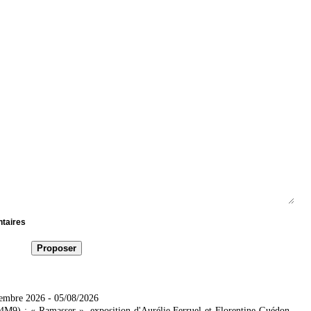
ntaires
tembre 2026
- 05/08/2026
4M9) : « Ramasser », exposition d'Aurélie Ferruel et Florentine Guédon.