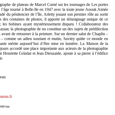
ographe de plateau de Marcel Carné sur les tournages de Les portes
de l’âge tourné à Belle-Ile en 1947 avec la toute jeune Anouk Aimée
 du pénitencier de l’île, Arletty jouant son premier rôle au sortir
s des centaines de photos, il apporte un témoignage unique de ce
; les bobines ayant mystérieusement disparu ! Collaborateur des
aar, la photographie de nu constitue un des sujets de prédilection
, avant de retourner à la peinture. Sur un dernier salut de Chaplin –
 – comme un adieu souriant et mutin, Savitry quitte ce monde en
nte mérite aujourd’hui d’être mise en lumière. La Maison de la
jours accordé une place importante aux acteurs de la photographie
enriette Grindat et Jean Dieuzaide, ajoute à sa pierre à l’édifice
is
neau
neau.fr
499 fois