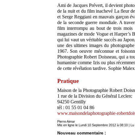
Ami de Jacques Prévert, il devient phot
de la nuit et du film inachevé La fleur 
et Serge Reggiani en mauvais garçon évadé
de la seconde guerre mondiale. A traver
film interrompu au bout de trois mois 
magazines de mode Vogue et Harper’s Baz
qui lui vaut un véritable succès au Japon
une des ultimes images du photographe
1967. Son oeuvre méconnue et foisonna
Photographie Robert Doisneau, qui a tou
humaniste comme Izis ou plus récemment H
de cette révélation tardive. Sophie Malex
Pratique
Maison de la Photographie Robert Dois
1 rue de la Division du Général Leclerc
94250 Gentilly
tél : 01 55 01 04 86
www.maisondelaphotographie-robertdois
Pierre Aimar
Mis en ligne le Lundi 10 Septembre 2012 à 08:10 | Lu 
Nouveau commentaire :