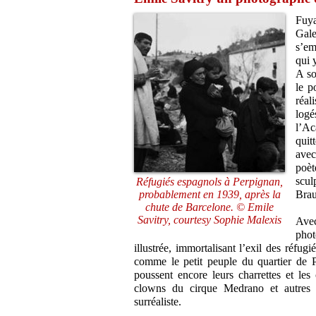
Fuya
Gal
s’em
qui 
A so
le p
réal
logé
l’Ac
quit
avec
poèt
scul
Réfugiés espagnols à Perpignan,
probablement en 1939, après la
Brau
chute de Barcelone. © Emile
Savitry, courtesy Sophie Malexis
Avec
phot
illustrée, immortalisant l’exil des réfu
comme le petit peuple du quartier de P
poussent encore leurs charrettes et les
clowns du cirque Medrano et autres p
surréaliste.