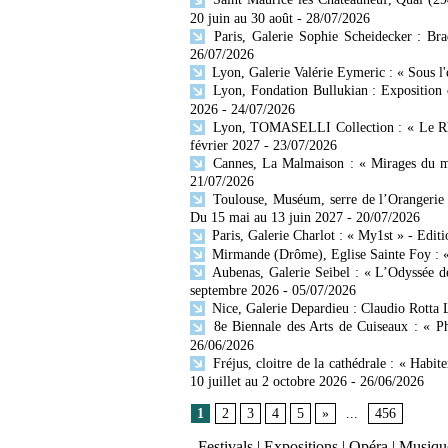
20 juin au 30 août
- 28/07/2026
Paris, Galerie Sophie Scheidecker : Br
26/07/2026
Lyon, Galerie Valérie Eymeric : « Sous l
Lyon, Fondation Bullukian : Exposition 
2026
- 24/07/2026
Lyon, TOMASELLI Collection : « Le Rhône
février 2027
- 23/07/2026
Cannes, La Malmaison : « Mirages du mo
21/07/2026
Toulouse, Muséum, serre de l’Orangerie 
Du 15 mai au 13 juin 2027
- 20/07/2026
Paris, Galerie Charlot : « My1st » - Editi
Mirmande (Drôme), Eglise Sainte Foy : « 
Aubenas, Galerie Seibel : « L’Odyssée d
septembre 2026
- 05/07/2026
Nice, Galerie Depardieu : Claudio Rotta 
8e Biennale des Arts de Cuiseaux : « Ph
26/06/2026
Fréjus, cloitre de la cathédrale : « Habit
10 juillet au 2 octobre 2026
- 26/06/2026
1
2
3
4
5
»
...
456
Festivals
|
Expositions
|
Opéra
|
Musique