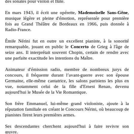
des sonates pour violon et flûte.
En mars 1943, il écrit une opérette,
Mademoiselle Sans-Gêne
,
musique légère et pleine d'émotion, représentée pour première
fois au Grand Théâtre de Bordeaux en 1966, puis donnée à
Radio-France.
Émile Nérini fut en outre un excellent pianiste, à la sonorité
remarquable, jouant en public le
Concerto
de Grieg à l'âge de
seize ans. Il interprétait souvent Chopin, certain de rendre avec
une parfaite exactitude les intentions du Maître.
Animateur d'émission radio, membre de nombreux jurys de
concours, il fréquente durant l’avant-guerre avec son épouse
Germaine, elle-même cantatrice, les salons parisiens les plus en
vue, notamment celui de la fille d'Ernest Renan, devenu
aujourd'hui le Musée de la Vie Romantique.
Son frère Emmanuel, lui-même grand violoniste, ajoute à la
réputation familiale en créant le Concours Nérini, où beaucoup de
pianistes firent leurs premières armes.
Ses descendantes cherchent aujourd'hui à faire revivre son
œuvre.