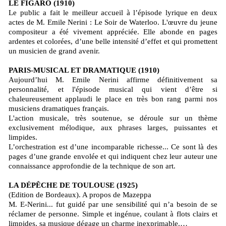
LE FIGARO (1910)
Le public a fait le meilleur accueil à l’épisode lyrique en deux
actes de M. Emile Nerini : Le Soir de Waterloo. L'œuvre du jeune
compositeur a été vivement appréciée. Elle abonde en pages
ardentes et colorées, d’une belle intensité d’effet et qui promettent
un musicien de grand avenir.
PARIS-MUSICAL ET DRAMATIQUE (1910)
Aujourd’hui M. Emile Nerini affirme définitivement sa
personnalité, et l'épisode musical qui vient d’être si
chaleureusement applaudi le place en très bon rang parmi nos
musiciens dramatiques français.
L'action musicale, très soutenue, se déroule sur un thème
exclusivement mélodique, aux phrases larges, puissantes et
limpides.
L’orchestration est d’une incomparable richesse... Ce sont là des
pages d’une grande envolée et qui indiquent chez leur auteur une
connaissance approfondie de la technique de son art.
LA DÉPÊCHE DE TOULOUSE (1925)
(Edition de Bordeaux). A propos de Mazeppa
M. E-Nerini... fut guidé par une sensibilité qui n’a besoin de se
réclamer de personne. Simple et ingénue, coulant à flots clairs et
limpides, sa musique dégage un charme inexprimable.…