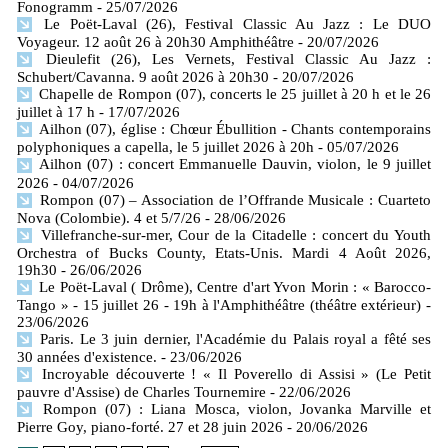
Fonogramm
- 25/07/2026
Le Poët-Laval (26), Festival Classic Au Jazz : Le DUO
Voyageur. 12 août 26 à 20h30 Amphithéâtre
- 20/07/2026
Dieulefit (26), Les Vernets, Festival Classic Au Jazz :
Schubert/Cavanna. 9 août 2026 à 20h30
- 20/07/2026
Chapelle de Rompon (07), concerts le 25 juillet à 20 h et le 26
juillet à 17 h
- 17/07/2026
Ailhon (07), église : Chœur Ébullition - Chants contemporains
polyphoniques a capella, le 5 juillet 2026 à 20h
- 05/07/2026
Ailhon (07) : concert Emmanuelle Dauvin, violon, le 9 juillet
2026
- 04/07/2026
Rompon (07) – Association de l’Offrande Musicale : Cuarteto
Nova (Colombie). 4 et 5/7/26
- 28/06/2026
Villefranche-sur-mer, Cour de la Citadelle : concert du Youth
Orchestra of Bucks County, Etats-Unis. Mardi 4 Août 2026,
19h30
- 26/06/2026
Le Poët-Laval ( Drôme), Centre d'art Yvon Morin : « Barocco-
Tango » - 15 juillet 26 - 19h à l'Amphithéâtre (théâtre extérieur)
-
23/06/2026
Paris. Le 3 juin dernier, l'Académie du Palais royal a fêté ses
30 années d'existence.
- 23/06/2026
Incroyable découverte ! « Il Poverello di Assisi » (Le Petit
pauvre d'Assise) de Charles Tournemire
- 22/06/2026
Rompon (07) : Liana Mosca, violon, Jovanka Marville et
Pierre Goy, piano-forté. 27 et 28 juin 2026
- 20/06/2026