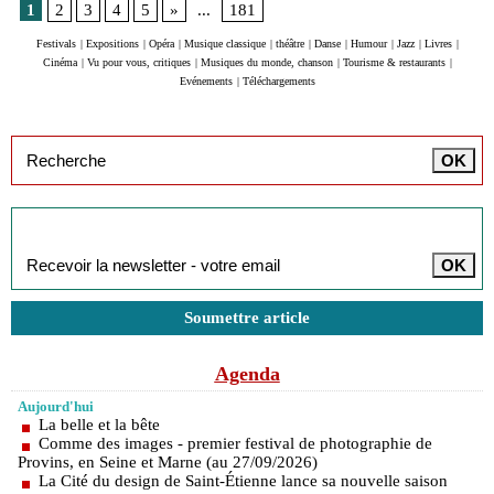
1
2
3
4
5
»
...
181
Festivals
|
Expositions
|
Opéra
|
Musique classique
|
théâtre
|
Danse
|
Humour
|
Jazz
|
Livres
|
Cinéma
|
Vu pour vous, critiques
|
Musiques du monde, chanson
|
Tourisme & restaurants
|
Evénements
|
Téléchargements
Inscription à la newsletter
Soumettre article
Agenda
Aujourd'hui
La belle et la bête
Comme des images - premier festival de photographie de
Provins, en Seine et Marne (au 27/09/2026)
La Cité du design de Saint-Étienne lance sa nouvelle saison