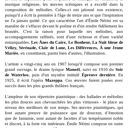
musique religieuse, les œuvres scéniques et a excellé dans la
composition de mélodies. Celles-ci ont jalonné son existence,
puisqu'il a écrit la première à l'âge de treize ans et que l'inspiration
ne l'a jamais quitté. Ce qui caractérise l'art d'Émile Nérini est sa
manière de s’effacer devant le poème et d'en rendre fidèlement les
beautés. C'est la raison pour laquelle ses mélodies, aux
accompagnements raffinés, sont d'une richesse et d'une variété
remarquables.
Les Ânes du Caire, Le Bonheur, La Nuit bleue de
Vélizy, Sérénade, Clair de Lune, Les Différences, À une Jeune
Mariée
, en constituent, parmi bien d'autres, l'illustration.
L'artiste a vingt-cinq ans en 1907 lorsqu'il compose son premier
grand ouvrage, le drame lyrique
Manoël
, suivi en 1910 du
Soir
de Waterloo
, puis d'un mystère intitulé
Épreuve dernière
. En
1925, il écrit l'opéra
Mazeppa
. Ces œuvres furent jouées avec
succès dans les plus grands théâtres français.
L'ampleur de son répertoire pianistique - des ballades et mélodies
les plus douces aux chevauchées les plus virtuoses - le place au
niveau des meilleurs de son temps. Ses œuvres pianistiques, qui
font autant preuve de puissance que de douceur, d’émotion
que de fantaisie, sont autant de facettes d’un tempérament noble
et discret, à la forte vie intérieure. Émile Nérini compose en outre