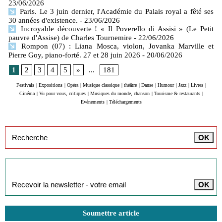
23/06/2026
Paris. Le 3 juin dernier, l'Académie du Palais royal a fêté ses
30 années d'existence.
- 23/06/2026
Incroyable découverte ! « Il Poverello di Assisi » (Le Petit
pauvre d'Assise) de Charles Tournemire
- 22/06/2026
Rompon (07) : Liana Mosca, violon, Jovanka Marville et
Pierre Goy, piano-forté. 27 et 28 juin 2026
- 20/06/2026
1
2
3
4
5
»
...
181
Festivals
|
Expositions
|
Opéra
|
Musique classique
|
théâtre
|
Danse
|
Humour
|
Jazz
|
Livres
|
Cinéma
|
Vu pour vous, critiques
|
Musiques du monde, chanson
|
Tourisme & restaurants
|
Evénements
|
Téléchargements
Inscription à la newsletter
Soumettre article