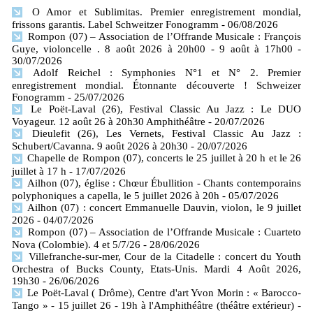
O Amor et Sublimitas. Premier enregistrement mondial,
frissons garantis. Label Schweitzer Fonogramm
- 06/08/2026
Rompon (07) – Association de l’Offrande Musicale : François
Guye, violoncelle . 8 août 2026 à 20h00 - 9 août à 17h00
-
30/07/2026
Adolf Reichel : Symphonies N°1 et N° 2. Premier
enregistrement mondial. Étonnante découverte ! Schweizer
Fonogramm
- 25/07/2026
Le Poët-Laval (26), Festival Classic Au Jazz : Le DUO
Voyageur. 12 août 26 à 20h30 Amphithéâtre
- 20/07/2026
Dieulefit (26), Les Vernets, Festival Classic Au Jazz :
Schubert/Cavanna. 9 août 2026 à 20h30
- 20/07/2026
Chapelle de Rompon (07), concerts le 25 juillet à 20 h et le 26
juillet à 17 h
- 17/07/2026
Ailhon (07), église : Chœur Ébullition - Chants contemporains
polyphoniques a capella, le 5 juillet 2026 à 20h
- 05/07/2026
Ailhon (07) : concert Emmanuelle Dauvin, violon, le 9 juillet
2026
- 04/07/2026
Rompon (07) – Association de l’Offrande Musicale : Cuarteto
Nova (Colombie). 4 et 5/7/26
- 28/06/2026
Villefranche-sur-mer, Cour de la Citadelle : concert du Youth
Orchestra of Bucks County, Etats-Unis. Mardi 4 Août 2026,
19h30
- 26/06/2026
Le Poët-Laval ( Drôme), Centre d'art Yvon Morin : « Barocco-
Tango » - 15 juillet 26 - 19h à l'Amphithéâtre (théâtre extérieur)
-