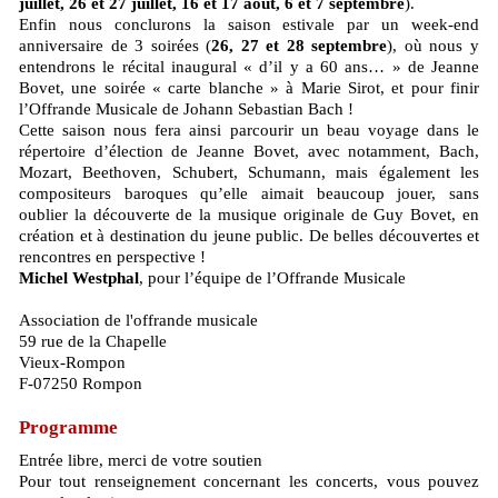
juillet, 26 et 27 juillet, 16 et 17 août, 6 et 7 septembre
).
Enfin nous conclurons la saison estivale par un week-end
anniversaire de 3 soirées (
26, 27 et 28 septembre
), où nous y
entendrons le récital inaugural « d’il y a 60 ans… » de Jeanne
Bovet, une soirée « carte blanche » à Marie Sirot, et pour finir
l’Offrande Musicale de Johann Sebastian Bach !
Cette saison nous fera ainsi parcourir un beau voyage dans le
répertoire d’élection de Jeanne Bovet, avec notamment, Bach,
Mozart, Beethoven, Schubert, Schumann, mais également les
compositeurs baroques qu’elle aimait beaucoup jouer, sans
oublier la découverte de la musique originale de Guy Bovet, en
création et à destination du jeune public. De belles découvertes et
rencontres en perspective !
Michel Westphal
, pour l’équipe de l’Offrande Musicale
Association de l'offrande musicale
59 rue de la Chapelle
Vieux-Rompon
F-07250 Rompon
Programme
Entrée libre, merci de votre soutien
Pour tout renseignement concernant les concerts, vous pouvez