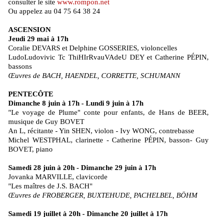
consulter le site
www.rompon.net
Ou appelez au 04 75 64 38 24
ASCENSION
Jeudi 29 mai à 17h
Coralie DEVARS et Delphine GOSSERIES, violoncelles
LudoLudovivic Tc ThiHIrRvauVAdeU DEY et Catherine PÉPIN,
bassons
Œuvres de BACH, HAENDEL, CORRETTE, SCHUMANN
PENTECÔTE
Dimanche 8 juin à 17h - Lundi 9 juin à 17h
"Le voyage de Plume" conte pour enfants, de Hans de BEER,
musique de Guy BOVET
An L, récitante - Yin SHEN, violon - Ivy WONG, contrebasse
Michel WESTPHAL, clarinette - Catherine PÉPIN, basson- Guy
BOVET, piano
Samedi 28 juin à 20h - Dimanche 29 juin à 17h
Jovanka MARVILLE, clavicorde
"Les maîtres de J.S. BACH"
Œuvres de FROBERGER, BUXTEHUDE, PACHELBEL, BÖHM
Samedi 19 juillet à 20h - Dimanche 20 juillet à 17h