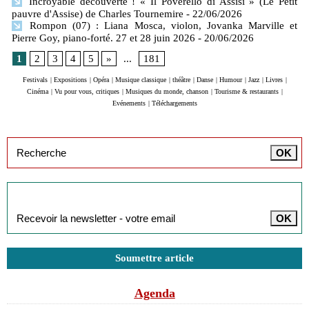
Incroyable découverte ! « Il Poverello di Assisi » (Le Petit
pauvre d'Assise) de Charles Tournemire
- 22/06/2026
Rompon (07) : Liana Mosca, violon, Jovanka Marville et
Pierre Goy, piano-forté. 27 et 28 juin 2026
- 20/06/2026
1
2
3
4
5
»
...
181
Festivals
|
Expositions
|
Opéra
|
Musique classique
|
théâtre
|
Danse
|
Humour
|
Jazz
|
Livres
|
Cinéma
|
Vu pour vous, critiques
|
Musiques du monde, chanson
|
Tourisme & restaurants
|
Evénements
|
Téléchargements
Inscription à la newsletter
Soumettre article
Agenda