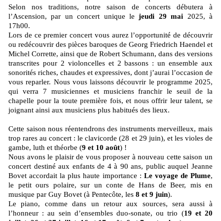
Selon nos traditions, notre saison de concerts débutera à
l’Ascension, par un concert unique le
jeudi 29 mai
2025, à
17h00.
Lors de ce premier concert vous aurez l’opportunité de découvrir
ou redécouvrir des pièces baroques de Georg Friedrich Haendel et
Michel Corrette, ainsi que de Robert Schumann, dans des versions
transcrites pour 2 violoncelles et 2 bassons : un ensemble aux
sonorités riches, chaudes et expressives, dont j’aurai l’occasion de
vous reparler. Nous vous laissons découvrir le programme 2025,
qui verra 7 musiciennes et musiciens franchir le seuil de la
chapelle pour la toute première fois, et nous offrir leur talent, se
joignant ainsi aux musiciens plus habitués des lieux.
Cette saison nous réentendrons des instruments merveilleux, mais
trop rares au concert : le clavicorde (28 et 29 juin), et les violes de
gambe, luth et théorbe (
9 et 10 août
) !
Nous avons le plaisir de vous proposer à nouveau cette saison un
concert destiné aux enfants de 4 à 90 ans, public auquel Jeanne
Bovet accordait la plus haute importance :
Le voyage de Plume
,
le petit ours polaire, sur un conte de Hans de Beer, mis en
musique par Guy Bovet (à Pentecôte, les
8 et 9 juin
).
Le piano, comme dans un retour aux sources, sera aussi à
l’honneur : au sein d’ensembles duo-sonate, ou trio (
19 et 20