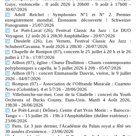
Guye, violoncelle . 8 août 2026 à 20h00 - 9 août à 17h00
-
30/07/2026
Adolf Reichel : Symphonies N°1 et N° 2. Premier
enregistrement mondial. Étonnante découverte ! Schweizer
Fonogramm
- 25/07/2026
Le Poët-Laval (26), Festival Classic Au Jazz : Le DUO
Voyageur. 12 août 26 à 20h30 Amphithéâtre
- 20/07/2026
Dieulefit (26), Les Vernets, Festival Classic Au Jazz :
Schubert/Cavanna. 9 août 2026 à 20h30
- 20/07/2026
Chapelle de Rompon (07), concerts le 25 juillet à 20 h et le 26
juillet à 17 h
- 17/07/2026
Ailhon (07), église : Chœur Ébullition - Chants contemporains
polyphoniques a capella, le 5 juillet 2026 à 20h
- 05/07/2026
Ailhon (07) : concert Emmanuelle Dauvin, violon, le 9 juillet
2026
- 04/07/2026
Rompon (07) – Association de l’Offrande Musicale : Cuarteto
Nova (Colombie). 4 et 5/7/26
- 28/06/2026
Villefranche-sur-mer, Cour de la Citadelle : concert du Youth
Orchestra of Bucks County, Etats-Unis. Mardi 4 Août 2026,
19h30
- 26/06/2026
Le Poët-Laval ( Drôme), Centre d'art Yvon Morin : « Barocco-
Tango » - 15 juillet 26 - 19h à l'Amphithéâtre (théâtre extérieur)
-
23/06/2026
Paris. Le 3 juin dernier, l'Académie du Palais royal a fêté ses
30 années d'existence.
- 23/06/2026