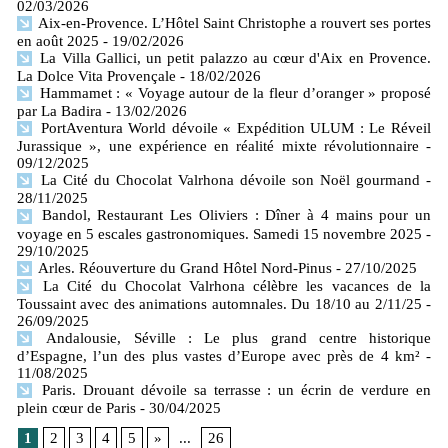
02/03/2026
Aix-en-Provence. L’Hôtel Saint Christophe a rouvert ses portes
en août 2025
- 19/02/2026
La Villa Gallici, un petit palazzo au cœur d'Aix en Provence.
La Dolce Vita Provençale
- 18/02/2026
Hammamet : « Voyage autour de la fleur d’oranger » proposé
par La Badira
- 13/02/2026
PortAventura World dévoile « Expédition ULUM : Le Réveil
Jurassique », une expérience en réalité mixte révolutionnaire
-
09/12/2025
La Cité du Chocolat Valrhona dévoile son Noël gourmand
-
28/11/2025
Bandol, Restaurant Les Oliviers : Dîner à 4 mains pour un
voyage en 5 escales gastronomiques. Samedi 15 novembre 2025
-
29/10/2025
Arles. Réouverture du Grand Hôtel Nord-Pinus
- 27/10/2025
La Cité du Chocolat Valrhona célèbre les vacances de la
Toussaint avec des animations automnales. Du 18/10 au 2/11/25
-
26/09/2025
Andalousie, Séville : Le plus grand centre historique
d’Espagne, l’un des plus vastes d’Europe avec près de 4 km²
-
11/08/2025
Paris. Drouant dévoile sa terrasse : un écrin de verdure en
plein cœur de Paris
- 30/04/2025
1
2
3
4
5
»
...
26