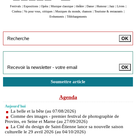
Festivals
|
Expositions
|
Opéra
|
Musique classique
|
théâtre
|
Danse
|
Humour
|
Jazz
|
Livres
|
Cinéma
|
Vu pour vous, critiques
|
Musiques du monde, chanson
|
Tourisme & restaurants
|
Evénements
|
Téléchargements
Inscription à la newsletter
Soumettre article
Agenda
Aujourd'hui
La belle et la bête (au 07/08/2026)
Comme des images - premier festival de photographie de
Provins, en Seine et Marne (au 27/09/2026)
La Cité du design de Saint-Étienne lance sa nouvelle saison
culturelle le 29 avril 2026 (au 04/10/2026)