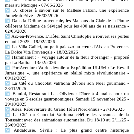
mers​ au Mexique
- 07/06/2026
10 choses à savoir sur le Maltese Falcon, une expérience
Jumeirah Privé
- 26/03/2026
Dans la Drôme provençale, les Maisons du Clair de la Plume
célèbrent Madame de Sévigné pour les 400 ans de sa naissance
-
02/03/2026
Aix-en-Provence. L’Hôtel Saint Christophe a rouvert ses portes
en août 2025
- 19/02/2026
La Villa Gallici, un petit palazzo au cœur d'Aix en Provence.
La Dolce Vita Provençale
- 18/02/2026
Hammamet : « Voyage autour de la fleur d’oranger » proposé
par La Badira
- 13/02/2026
PortAventura World dévoile « Expédition ULUM : Le Réveil
Jurassique », une expérience en réalité mixte révolutionnaire
-
09/12/2025
La Cité du Chocolat Valrhona dévoile son Noël gourmand
-
28/11/2025
Bandol, Restaurant Les Oliviers : Dîner à 4 mains pour un
voyage en 5 escales gastronomiques. Samedi 15 novembre 2025
-
29/10/2025
Arles. Réouverture du Grand Hôtel Nord-Pinus
- 27/10/2025
La Cité du Chocolat Valrhona célèbre les vacances de la
Toussaint avec des animations automnales. Du 18/10 au 2/11/25
-
26/09/2025
Andalousie, Séville : Le plus grand centre historique