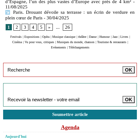
d’Espagne, l’un des plus vastes d’Europe avec près de 4 km²
-
11/08/2025
Paris. Drouant dévoile sa terrasse : un écrin de verdure en
plein cœur de Paris
- 30/04/2025
1
2
3
4
5
»
...
26
Festivals
|
Expositions
|
Opéra
|
Musique classique
|
théâtre
|
Danse
|
Humour
|
Jazz
|
Livres
|
Cinéma
|
Vu pour vous, critiques
|
Musiques du monde, chanson
|
Tourisme & restaurants
|
Evénements
|
Téléchargements
Inscription à la newsletter
Soumettre article
Agenda
Aujourd'hui