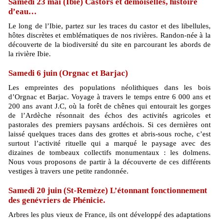
Samedi 23 mai (Ibie) Castors et demoiselles, histoire
d’eau…
Le long de l’Ibie, partez sur les traces du castor et des libellules,
hôtes discrètes et emblématiques de nos rivières. Randon-née à la
découverte de la biodiversité du site en parcourant les abords de
la rivière Ibie.
Samedi 6 juin (Orgnac et Barjac)
Les empreintes des populations néolithiques dans les bois
d’Orgnac et Barjac. Voyage à travers le temps entre 6 000 ans et
200 ans avant J.C, où la forêt de chênes qui entourait les gorges
de l’Ardèche résonnait des échos des activités agricoles et
pastorales des premiers paysans ardéchois. Si ces dernières ont
laissé quelques traces dans des grottes et abris-sous roche, c’est
surtout l’activité rituelle qui a marqué le paysage avec des
dizaines de tombeaux collectifs monumentaux : les dolmens.
Nous vous proposons de partir à la découverte de ces différents
vestiges à travers une petite randonnée.
Samedi 20 juin (St-Remèze) L’étonnant fonctionnement
des genévriers de Phénicie.
Arbres les plus vieux de France, ils ont développé des adaptations