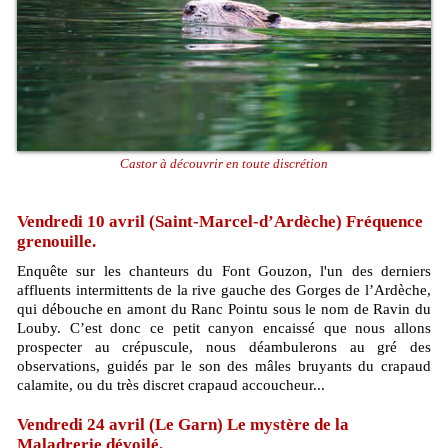
Castor à découvrir en toute discrétion
Vendredi 10 avril (Saint-Marcel-d’Ardèche) Fréquence
grenouille.
Enquête sur les chanteurs du Font Gouzon, l'un des derniers
affluents intermittents de la rive gauche des Gorges de l’Ardèche,
qui débouche en amont du Ranc Pointu sous le nom de Ravin du
Louby. C’est donc ce petit canyon encaissé que nous allons
prospecter au crépuscule, nous déambulerons au gré des
observations, guidés par le son des mâles bruyants du crapaud
calamite, ou du très discret crapaud accoucheur...
Vendredi 24 avril (Le Garn) Le mystère de la
Maladrerie dévoilé.