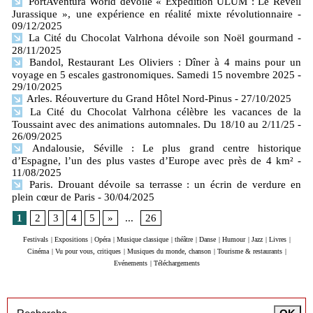
PortAventura World dévoile « Expédition ULUM : Le Réveil
Jurassique », une expérience en réalité mixte révolutionnaire
-
09/12/2025
La Cité du Chocolat Valrhona dévoile son Noël gourmand
-
28/11/2025
Bandol, Restaurant Les Oliviers : Dîner à 4 mains pour un
voyage en 5 escales gastronomiques. Samedi 15 novembre 2025
-
29/10/2025
Arles. Réouverture du Grand Hôtel Nord-Pinus
- 27/10/2025
La Cité du Chocolat Valrhona célèbre les vacances de la
Toussaint avec des animations automnales. Du 18/10 au 2/11/25
-
26/09/2025
Andalousie, Séville : Le plus grand centre historique
d’Espagne, l’un des plus vastes d’Europe avec près de 4 km²
-
11/08/2025
Paris. Drouant dévoile sa terrasse : un écrin de verdure en
plein cœur de Paris
- 30/04/2025
1
2
3
4
5
»
...
26
Festivals
|
Expositions
|
Opéra
|
Musique classique
|
théâtre
|
Danse
|
Humour
|
Jazz
|
Livres
|
Cinéma
|
Vu pour vous, critiques
|
Musiques du monde, chanson
|
Tourisme & restaurants
|
Evénements
|
Téléchargements