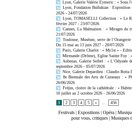
Lyon, Galerie Valérie Eymeric : « Sous l
Lyon, Fondation Bullukian : Exposition 
2026
- 24/07/2026
Lyon, TOMASELLI Collection : « Le Rhône
février 2027
- 23/07/2026
Cannes, La Malmaison : « Mirages du mo
21/07/2026
Toulouse, Muséum, serre de l’Orangerie 
Du 15 mai au 13 juin 2027
- 20/07/2026
Paris, Galerie Charlot : « My1st » - Editi
Mirmande (Drôme), Eglise Sainte Foy : « 
Aubenas, Galerie Seibel : « L’Odyssée d
septembre 2026
- 05/07/2026
Nice, Galerie Depardieu : Claudio Rotta 
8e Biennale des Arts de Cuiseaux : « Ph
26/06/2026
Fréjus, cloitre de la cathédrale : « Habit
10 juillet au 2 octobre 2026
- 26/06/2026
1
2
3
4
5
»
...
456
Festivals
|
Expositions
|
Opéra
|
Musique
pour vous, critiques
|
Musiques 