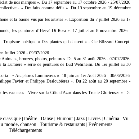
'éclat de nos marques ». Du 17 septembre au 17 octobre 2026
- 25/07/2026
collective - « Des faits comme défis ». Du 19 septembre au 19 décembre
 et la Saône vus par les artistes ». Exposition du 7 juillet 2026 au 17
nde, les peintures d’Hervé Di Rosa ». 17 juillet au 8 novembre 2026
-
: Tropisme poétique « Des plantes qui dansent » - Cie Blizzard Concept.
on Juillet 2026
- 09/07/2026
Anima », bronzes, photos, peintures. Du 5 au 31 août 2026
- 07/07/2026
e la Lumière » série de peintures de Bud Wehrheim. Du 1er juillet au 30
Loria - « Anaphores Lumineuses ». 18 juin au 1er Août 2026
- 30/06/2026
ilippe Favier et Philippe Desloubières ». Du 22 août au 20 septembre
-
er les vacances : Vivre sur la Côte d'Azur dans les Trente Glorieuses ». Du
 classique
|
théâtre
|
Danse
|
Humour
|
Jazz
|
Livres
|
Cinéma
|
Vu
du monde, chanson
|
Tourisme & restaurants
|
Evénements
|
Téléchargements