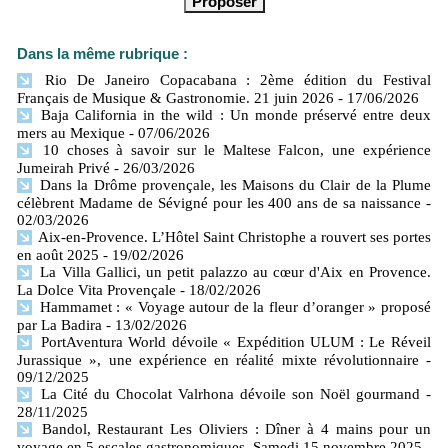
Dans la même rubrique :
Rio De Janeiro Copacabana : 2ème édition du Festival
Français de Musique & Gastronomie. 21 juin 2026
- 17/06/2026
Baja California in the wild : Un monde préservé entre deux
mers​ au Mexique
- 07/06/2026
10 choses à savoir sur le Maltese Falcon, une expérience
Jumeirah Privé
- 26/03/2026
Dans la Drôme provençale, les Maisons du Clair de la Plume
célèbrent Madame de Sévigné pour les 400 ans de sa naissance
-
02/03/2026
Aix-en-Provence. L’Hôtel Saint Christophe a rouvert ses portes
en août 2025
- 19/02/2026
La Villa Gallici, un petit palazzo au cœur d'Aix en Provence.
La Dolce Vita Provençale
- 18/02/2026
Hammamet : « Voyage autour de la fleur d’oranger » proposé
par La Badira
- 13/02/2026
PortAventura World dévoile « Expédition ULUM : Le Réveil
Jurassique », une expérience en réalité mixte révolutionnaire
-
09/12/2025
La Cité du Chocolat Valrhona dévoile son Noël gourmand
-
28/11/2025
Bandol, Restaurant Les Oliviers : Dîner à 4 mains pour un
voyage en 5 escales gastronomiques. Samedi 15 novembre 2025
-