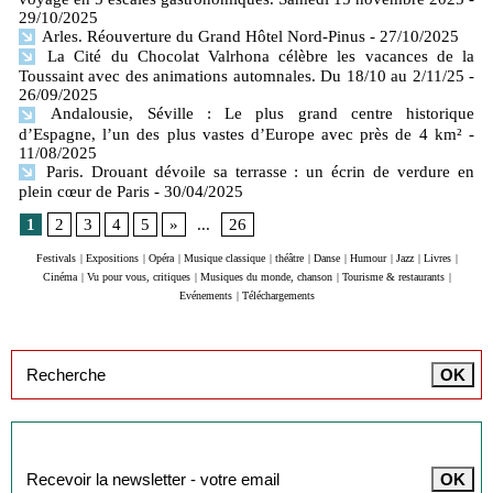
29/10/2025
Arles. Réouverture du Grand Hôtel Nord-Pinus
- 27/10/2025
La Cité du Chocolat Valrhona célèbre les vacances de la
Toussaint avec des animations automnales. Du 18/10 au 2/11/25
-
26/09/2025
Andalousie, Séville : Le plus grand centre historique
d’Espagne, l’un des plus vastes d’Europe avec près de 4 km²
-
11/08/2025
Paris. Drouant dévoile sa terrasse : un écrin de verdure en
plein cœur de Paris
- 30/04/2025
1
2
3
4
5
»
...
26
Festivals
|
Expositions
|
Opéra
|
Musique classique
|
théâtre
|
Danse
|
Humour
|
Jazz
|
Livres
|
Cinéma
|
Vu pour vous, critiques
|
Musiques du monde, chanson
|
Tourisme & restaurants
|
Evénements
|
Téléchargements
Inscription à la newsletter