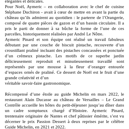
élégantes et délicates.
Pour Noël, Aymeric – en collaboration avec le chef de cuisine
Stéphane Duchiron - avait à cœur de mettre en avant la partie du
château qu’ils admirent au quotidien : le parterre de l’Orangerie,
composé de quatre pièces de gazon et d’un bassin circulaire. Il a
pris le parti de donner à sa bûche la forme de l’une de ces
parcelles, historiquement réalisées par André Le Nôtre.
Aymeric Pinard et son équipe ont réalisé un travail fabuleux
débutant par une couche de biscuit pistache, recouverte d’un
croustillant praliné incluant des pistaches concassées et ponctuée
d’un crémeux pistache. Les motifs de ce superbe jardin
délicieusement reproduit et minutieusement travaillé sont
représentés par une mousse à la fleur d’oranger entourée
d’espaces ornés de praliné. Ce dessert de Noël est le fruit d’une
grande créativité et d’un
véritable savoir-faire gastronomique.
Récompensé d’une étoile au guide Michelin en mars 2022, le
restaurant Alain Ducasse au château de Versailles – Le Grand
Contrôle accueille les hôtes du petit-déjeuner jusqu’au dîner dans
un cadre somptueux chargé d’Histoire. Aymeric Pinard,
trentenaire originaire de Nantes et chef pâtissier émérite, s’est vu
décerner le prix Passion Dessert à deux reprises par le célèbre
Guide Michelin, en 2021 et 2022.