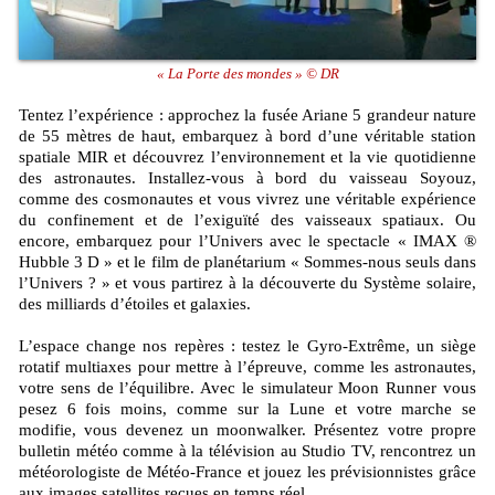
« La Porte des mondes » © DR
Tentez l’expérience : approchez la fusée Ariane 5 grandeur nature
de 55 mètres de haut, embarquez à bord d’une véritable station
spatiale MIR et découvrez l’environnement et la vie quotidienne
des astronautes. Installez-vous à bord du vaisseau Soyouz,
comme des cosmonautes et vous vivrez une véritable expérience
du confinement et de l’exiguïté des vaisseaux spatiaux. Ou
encore, embarquez pour l’Univers avec le spectacle « IMAX ®
Hubble 3 D » et le film de planétarium « Sommes-nous seuls dans
l’Univers ? » et vous partirez à la découverte du Système solaire,
des milliards d’étoiles et galaxies.
L’espace change nos repères : testez le Gyro-Extrême, un siège
rotatif multiaxes pour mettre à l’épreuve, comme les astronautes,
votre sens de l’équilibre. Avec le simulateur Moon Runner vous
pesez 6 fois moins, comme sur la Lune et votre marche se
modifie, vous devenez un moonwalker. Présentez votre propre
bulletin météo comme à la télévision au Studio TV, rencontrez un
météorologiste de Météo-France et jouez les prévisionnistes grâce
aux images satellites reçues en temps réel.