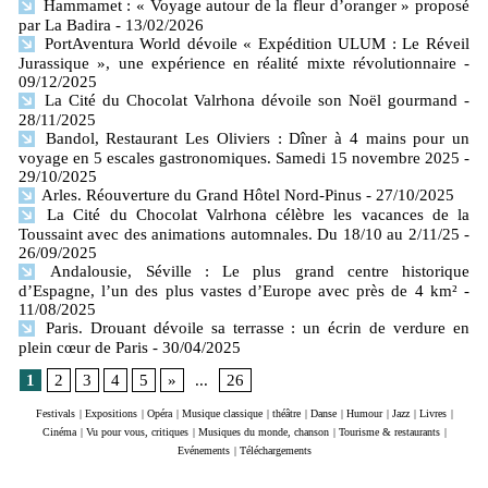
Hammamet : « Voyage autour de la fleur d’oranger » proposé
par La Badira
- 13/02/2026
PortAventura World dévoile « Expédition ULUM : Le Réveil
Jurassique », une expérience en réalité mixte révolutionnaire
-
09/12/2025
La Cité du Chocolat Valrhona dévoile son Noël gourmand
-
28/11/2025
Bandol, Restaurant Les Oliviers : Dîner à 4 mains pour un
voyage en 5 escales gastronomiques. Samedi 15 novembre 2025
-
29/10/2025
Arles. Réouverture du Grand Hôtel Nord-Pinus
- 27/10/2025
La Cité du Chocolat Valrhona célèbre les vacances de la
Toussaint avec des animations automnales. Du 18/10 au 2/11/25
-
26/09/2025
Andalousie, Séville : Le plus grand centre historique
d’Espagne, l’un des plus vastes d’Europe avec près de 4 km²
-
11/08/2025
Paris. Drouant dévoile sa terrasse : un écrin de verdure en
plein cœur de Paris
- 30/04/2025
1
2
3
4
5
»
...
26
Festivals
|
Expositions
|
Opéra
|
Musique classique
|
théâtre
|
Danse
|
Humour
|
Jazz
|
Livres
|
Cinéma
|
Vu pour vous, critiques
|
Musiques du monde, chanson
|
Tourisme & restaurants
|
Evénements
|
Téléchargements