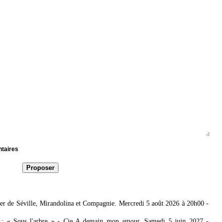
ntaires
bier de Séville, Mirandolina et Compagnie. Mercredi 5 août 2026 à 20h00
-
e : « Sous l'arbre » - Cie A demain mon amour. Samedi 5 juin 2027
-