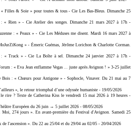
: « Filles & Soie » pour toutes & tous - Cie Les Bas-Bleus. Dimanche 25
 : « Rien » - Cie Atelier des songes. Dimanche 21 mars 2027 à 17h
-
zenne : « Peaux » - Cie Les Méduses me disent. Mardi 16 mars 2027 à
 MoJurZiKong » - Émeric Guémas, Jérôme Lorichon & Charlotte Corman.
 : « Track » - Cie La Boîte à sel. Dimanche 24 janvier 2027 à 17h
-
rum : « Eva Jean enflamme Vegas ... juste après Avignon ! » 3-25 juillet
de Bois : « Chœurs pour Antigone » - Sophocle, Vinaver. Du 21 mai au 7
’ailleurs », le retour triomphal d’une odyssée humaniste
- 19/05/2026
le rire ? Texte de Catherina Kiss le vendredi 15 mai 2026 à 19 heures
-
héâtre Européen du 26 juin → 5 juillet 2026
- 08/05/2026
 Moi, 274 jours ». En avant-première du Festival d'Avignon. Samedi 25
de l'ascension ». Du 22 au 25/04 et du 29/04 au 02/05
- 20/04/2026