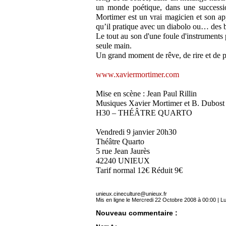
un monde poétique, dans une successio
Mortimer est un vrai magicien et son app
qu’il pratique avec un diabolo ou… des b
Le tout au son d'une foule d'instrument
seule main.
Un grand moment de rêve, de rire et de po
www.xaviermortimer.com
Mise en scène : Jean Paul Rillin
Musiques Xavier Mortimer et B. Dubost
H30 – THÉÂTRE QUARTO
Vendredi 9 janvier 20h30
Théâtre Quarto
5 rue Jean Jaurès
42240 UNIEUX
Tarif normal 12€ Réduit 9€
unieux.cineculture@unieux.fr
Mis en ligne le Mercredi 22 Octobre 2008 à 00:00 | Lu
Nouveau commentaire :