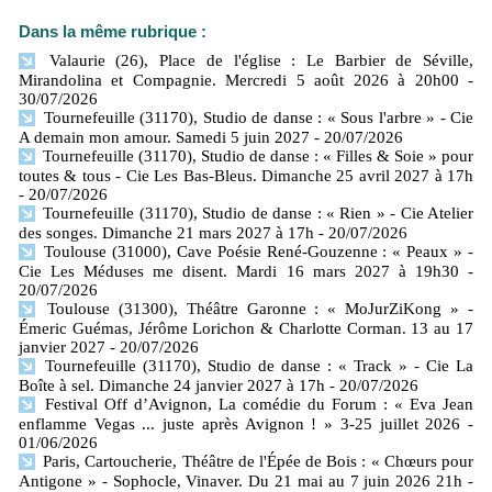
Dans la même rubrique :
Valaurie (26), Place de l'église : Le Barbier de Séville,
Mirandolina et Compagnie. Mercredi 5 août 2026 à 20h00
-
30/07/2026
Tournefeuille (31170), Studio de danse : « Sous l'arbre » - Cie
A demain mon amour. Samedi 5 juin 2027
- 20/07/2026
Tournefeuille (31170), Studio de danse : « Filles & Soie » pour
toutes & tous - Cie Les Bas-Bleus. Dimanche 25 avril 2027 à 17h
- 20/07/2026
Tournefeuille (31170), Studio de danse : « Rien » - Cie Atelier
des songes. Dimanche 21 mars 2027 à 17h
- 20/07/2026
Toulouse (31000), Cave Poésie René-Gouzenne : « Peaux » -
Cie Les Méduses me disent. Mardi 16 mars 2027 à 19h30
-
20/07/2026
Toulouse (31300), Théâtre Garonne : « MoJurZiKong » -
Émeric Guémas, Jérôme Lorichon & Charlotte Corman. 13 au 17
janvier 2027
- 20/07/2026
Tournefeuille (31170), Studio de danse : « Track » - Cie La
Boîte à sel. Dimanche 24 janvier 2027 à 17h
- 20/07/2026
Festival Off d’Avignon, La comédie du Forum : « Eva Jean
enflamme Vegas ... juste après Avignon ! » 3-25 juillet 2026
-
01/06/2026
Paris, Cartoucherie, Théâtre de l'Épée de Bois : « Chœurs pour
Antigone » - Sophocle, Vinaver. Du 21 mai au 7 juin 2026 21h
-