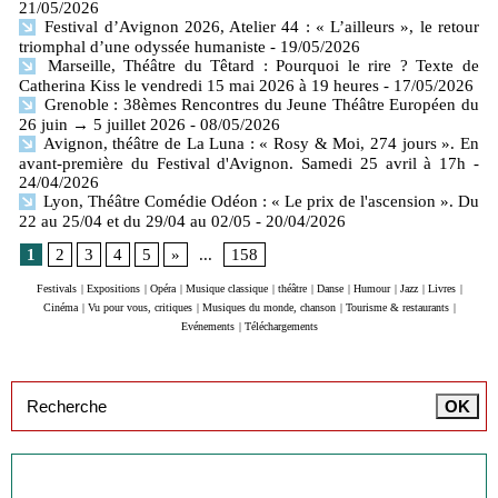
21/05/2026
Festival d’Avignon 2026, Atelier 44 : « L’ailleurs », le retour
triomphal d’une odyssée humaniste
- 19/05/2026
Marseille, Théâtre du Têtard : Pourquoi le rire ? Texte de
Catherina Kiss le vendredi 15 mai 2026 à 19 heures
- 17/05/2026
Grenoble : 38èmes Rencontres du Jeune Théâtre Européen du
26 juin → 5 juillet 2026
- 08/05/2026
Avignon, théâtre de La Luna : « Rosy & Moi, 274 jours ». En
avant-première du Festival d'Avignon. Samedi 25 avril à 17h
-
24/04/2026
Lyon, Théâtre Comédie Odéon : « Le prix de l'ascension ». Du
22 au 25/04 et du 29/04 au 02/05
- 20/04/2026
1
2
3
4
5
»
...
158
Festivals
|
Expositions
|
Opéra
|
Musique classique
|
théâtre
|
Danse
|
Humour
|
Jazz
|
Livres
|
Cinéma
|
Vu pour vous, critiques
|
Musiques du monde, chanson
|
Tourisme & restaurants
|
Evénements
|
Téléchargements
Inscription à la newsletter