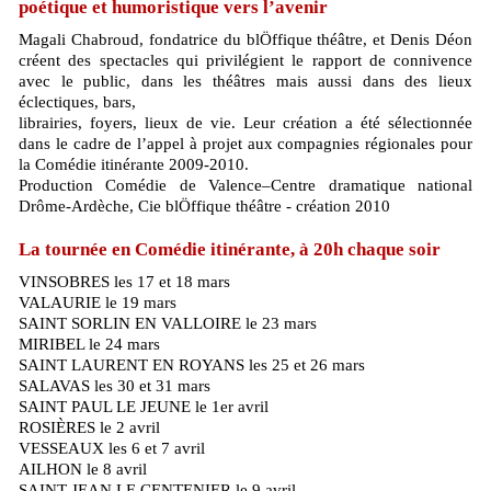
poétique et humoristique vers l’avenir
Magali Chabroud, fondatrice du blÖffique théâtre, et Denis Déon
créent des spectacles qui privilégient le rapport de connivence
avec le public, dans les théâtres mais aussi dans des lieux
éclectiques, bars,
librairies, foyers, lieux de vie. Leur création a été sélectionnée
dans le cadre de l’appel à projet aux compagnies régionales pour
la Comédie itinérante 2009-2010.
Production Comédie de Valence–Centre dramatique national
Drôme-Ardèche, Cie blÖffique théâtre - création 2010
La tournée en Comédie itinérante, à 20h chaque soir
VINSOBRES les 17 et 18 mars
VALAURIE le 19 mars
SAINT SORLIN EN VALLOIRE le 23 mars
MIRIBEL le 24 mars
SAINT LAURENT EN ROYANS les 25 et 26 mars
SALAVAS les 30 et 31 mars
SAINT PAUL LE JEUNE le 1er avril
ROSIÈRES le 2 avril
VESSEAUX les 6 et 7 avril
AILHON le 8 avril
SAINT JEAN LE CENTENIER le 9 avril