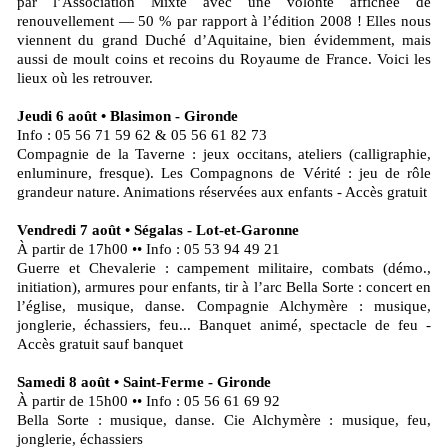
par l’Association Mixte avec une volonté affichée de
renouvellement — 50 % par rapport à l’édition 2008 ! Elles nous
viennent du grand Duché d’Aquitaine, bien évidemment, mais
aussi de moult coins et recoins du Royaume de France. Voici les
lieux où les retrouver.
Jeudi 6 août • Blasimon - Gironde
Info : 05 56 71 59 62 & 05 56 61 82 73
Compagnie de la Taverne : jeux occitans, ateliers (calligraphie,
enluminure, fresque). Les Compagnons de Vérité : jeu de rôle
grandeur nature. Animations réservées aux enfants - Accès gratuit
Vendredi 7 août • Ségalas - Lot-et-Garonne
À partir de 17h00 •• Info : 05 53 94 49 21
Guerre et Chevalerie : campement militaire, combats (démo.,
initiation), armures pour enfants, tir à l’arc Bella Sorte : concert en
l’église, musique, danse. Compagnie Alchymère : musique,
jonglerie, échassiers, feu... Banquet animé, spectacle de feu -
Accès gratuit sauf banquet
Samedi 8 août • Saint-Ferme - Gironde
À partir de 15h00 •• Info : 05 56 61 69 92
Bella Sorte : musique, danse. Cie Alchymère : musique, feu,
jonglerie, échassiers