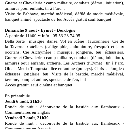
Guerre et Chevalerie : camp militaire, combats (démo., initiation),
armures pour enfants, tir à l’arc...
Visite de l’abbaye, marché médiéval, défilé de mode médiévale,
banquet animé, spectacle de feu Accès gratuit sauf banquet
Dimanche 9 août • Eymet - Dordogne
À partir de 11h00 •• Info : 05 53 23 74 95
Bella Sorte : musique, danse. Vol en Scène : fauconnerie. Cie de
la Taverne : ateliers (calligraphie, enluminure, fresque) et jeux
occitans. Cie Alchymère : musique, jonglerie, feu, échassiers.
Guerre et Chevalerie : camp militaire, combats (démo., initiation),
armures pour enfants, archerie. Les Archers d’Eymet : tir à l’arc.
Oblats Media Tempesta : lice enfantine (poneys). Chris-la-Jongle :
échasses, jonglerie, feu. Visite de la bastide, marché médiéval,
taverne, banquet animé, spectacle de feu, bal
Accès gratuit, sauf cinéma et banquet
En préambule
Jeudi 6 août, 21h30
Ronde de nuit : découverte de la bastide aux flambeaux -
Commentaires en anglais
Vendredi 7 août, 21h30
Ronde de nuit : découverte de la bastide aux flambeaux -
Commentaires en français