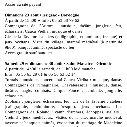
Accès au site payant
Dimanche 23 août • Issigeac - Dordogne
À partir de 15h00 •• Info : 05 53 58 79 62
Compagnons de l’Aurore : musique, théâtre, jonglerie, feu,
échassiers. Cauca Vielha : musique et danse
Cie de la Taverne : ateliers (calligraphie, enluminure, fresque) et
jeux occitans. Visite du village, marché médiéval (à partir de
9h00), banquet animé, spectacle de feu
Accès gratuit sauf banquet
Samedi 29 et dimanche 30 août • Saint-Macaire - Gironde
À partir de 14h00 le samedi, de 11h00 le dimanche
Info : 05 56 63 29 61 & 05 56 63 32 14
Tornals : musique, concert, bal Cauca Vielha : musique, danse.
Compagnons de l’Imaginaire. Chevaleresque : musique, danse,
théâtre, magie, combats. Cirque Pouce : acrobatie, jonglerie,
échassiers
Zoolians : jonglerie, échassiers, feu. Cie de la Taverne : ateliers
(calligraphie, enluminure, fresque), jeux occitans. Les
Compagnons de Roland : camp d’archers, échoppes, ateliers...
Vrehnd : jeux médiévaux. Visites de la cité, marché médiéval,
taverne et banquets animés, évocation du mariage de Madeleine