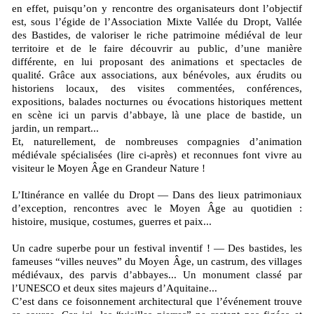
en effet, puisqu’on y rencontre des organisateurs dont l’objectif
est, sous l’égide de l’Association Mixte Vallée du Dropt, Vallée
des Bastides, de valoriser le riche patrimoine médiéval de leur
territoire et de le faire découvrir au public, d’une manière
différente, en lui proposant des animations et spectacles de
qualité. Grâce aux associations, aux bénévoles, aux érudits ou
historiens locaux, des visites commentées, conférences,
expositions, balades nocturnes ou évocations historiques mettent
en scène ici un parvis d’abbaye, là une place de bastide, un
jardin, un rempart...
Et, naturellement, de nombreuses compagnies d’animation
médiévale spécialisées (lire ci-après) et reconnues font vivre au
visiteur le Moyen Âge en Grandeur Nature !
L’Itinérance en vallée du Dropt — Dans des lieux patrimoniaux
d’exception, rencontres avec le Moyen Âge au quotidien :
histoire, musique, costumes, guerres et paix...
Un cadre superbe pour un festival inventif ! — Des bastides, les
fameuses “villes neuves” du Moyen Âge, un castrum, des villages
médiévaux, des parvis d’abbayes... Un monument classé par
l’UNESCO et deux sites majeurs d’Aquitaine...
C’est dans ce foisonnement architectural que l’événement trouve