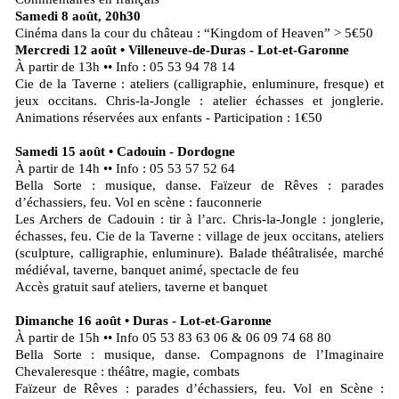
Samedi 8 août, 20h30
Cinéma dans la cour du château : “Kingdom of Heaven” > 5€50
Mercredi 12 août • Villeneuve-de-Duras - Lot-et-Garonne
À partir de 13h •• Info : 05 53 94 78 14
Cie de la Taverne : ateliers (calligraphie, enluminure, fresque) et
jeux occitans. Chris-la-Jongle : atelier échasses et jonglerie.
Animations réservées aux enfants - Participation : 1€50
Samedi 15 août • Cadouin - Dordogne
À partir de 14h •• Info : 05 53 57 52 64
Bella Sorte : musique, danse. Faïzeur de Rêves : parades
d’échassiers, feu. Vol en scène : fauconnerie
Les Archers de Cadouin : tir à l’arc. Chris-la-Jongle : jonglerie,
échasses, feu. Cie de la Taverne : village de jeux occitans, ateliers
(sculpture, calligraphie, enluminure). Balade théâtralisée, marché
médiéval, taverne, banquet animé, spectacle de feu
Accès gratuit sauf ateliers, taverne et banquet
Dimanche 16 août • Duras - Lot-et-Garonne
À partir de 15h •• Info 05 53 83 63 06 & 06 09 74 68 80
Bella Sorte : musique, danse. Compagnons de l’Imaginaire
Chevaleresque : théâtre, magie, combats
Faïzeur de Rêves : parades d’échassiers, feu. Vol en Scène :