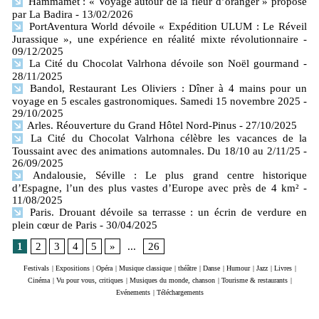
Hammamet : « Voyage autour de la fleur d’oranger » proposé
par La Badira
- 13/02/2026
PortAventura World dévoile « Expédition ULUM : Le Réveil
Jurassique », une expérience en réalité mixte révolutionnaire
-
09/12/2025
La Cité du Chocolat Valrhona dévoile son Noël gourmand
-
28/11/2025
Bandol, Restaurant Les Oliviers : Dîner à 4 mains pour un
voyage en 5 escales gastronomiques. Samedi 15 novembre 2025
-
29/10/2025
Arles. Réouverture du Grand Hôtel Nord-Pinus
- 27/10/2025
La Cité du Chocolat Valrhona célèbre les vacances de la
Toussaint avec des animations automnales. Du 18/10 au 2/11/25
-
26/09/2025
Andalousie, Séville : Le plus grand centre historique
d’Espagne, l’un des plus vastes d’Europe avec près de 4 km²
-
11/08/2025
Paris. Drouant dévoile sa terrasse : un écrin de verdure en
plein cœur de Paris
- 30/04/2025
1
2
3
4
5
»
...
26
Festivals
|
Expositions
|
Opéra
|
Musique classique
|
théâtre
|
Danse
|
Humour
|
Jazz
|
Livres
|
Cinéma
|
Vu pour vous, critiques
|
Musiques du monde, chanson
|
Tourisme & restaurants
|
Evénements
|
Téléchargements