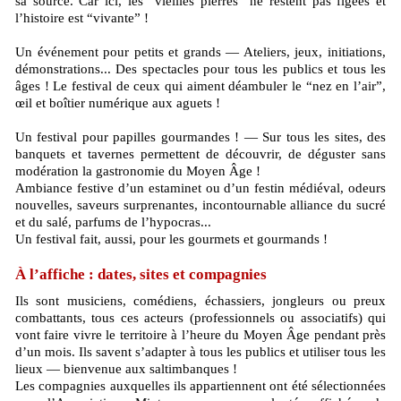
sa source. Car ici, les “vieilles pierres” ne restent pas figées et
l’histoire est “vivante” !
Un événement pour petits et grands — Ateliers, jeux, initiations,
démonstrations... Des spectacles pour tous les publics et tous les
âges ! Le festival de ceux qui aiment déambuler le “nez en l’air”,
œil et boîtier numérique aux aguets !
Un festival pour papilles gourmandes ! — Sur tous les sites, des
banquets et tavernes permettent de découvrir, de déguster sans
modération la gastronomie du Moyen Âge !
Ambiance festive d’un estaminet ou d’un festin médiéval, odeurs
nouvelles, saveurs surprenantes, incontournable alliance du sucré
et du salé, parfums de l’hypocras...
Un festival fait, aussi, pour les gourmets et gourmands !
À l’affiche : dates, sites et compagnies
Ils sont musiciens, comédiens, échassiers, jongleurs ou preux
combattants, tous ces acteurs (professionnels ou associatifs) qui
vont faire vivre le territoire à l’heure du Moyen Âge pendant près
d’un mois. Ils savent s’adapter à tous les publics et utiliser tous les
lieux — bienvenue aux saltimbanques !
Les compagnies auxquelles ils appartiennent ont été sélectionnées