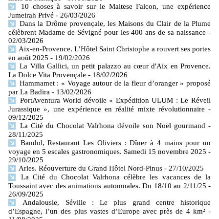
10 choses à savoir sur le Maltese Falcon, une expérience
Jumeirah Privé
- 26/03/2026
Dans la Drôme provençale, les Maisons du Clair de la Plume
célèbrent Madame de Sévigné pour les 400 ans de sa naissance
-
02/03/2026
Aix-en-Provence. L’Hôtel Saint Christophe a rouvert ses portes
en août 2025
- 19/02/2026
La Villa Gallici, un petit palazzo au cœur d'Aix en Provence.
La Dolce Vita Provençale
- 18/02/2026
Hammamet : « Voyage autour de la fleur d’oranger » proposé
par La Badira
- 13/02/2026
PortAventura World dévoile « Expédition ULUM : Le Réveil
Jurassique », une expérience en réalité mixte révolutionnaire
-
09/12/2025
La Cité du Chocolat Valrhona dévoile son Noël gourmand
-
28/11/2025
Bandol, Restaurant Les Oliviers : Dîner à 4 mains pour un
voyage en 5 escales gastronomiques. Samedi 15 novembre 2025
-
29/10/2025
Arles. Réouverture du Grand Hôtel Nord-Pinus
- 27/10/2025
La Cité du Chocolat Valrhona célèbre les vacances de la
Toussaint avec des animations automnales. Du 18/10 au 2/11/25
-
26/09/2025
Andalousie, Séville : Le plus grand centre historique
d’Espagne, l’un des plus vastes d’Europe avec près de 4 km²
-