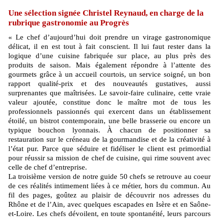
Une sélection signée Christel Reynaud, en charge de la
rubrique gastronomie au Progrès
« Le chef d’aujourd’hui doit prendre un virage gastronomique
délicat, il en est tout à fait conscient. Il lui faut rester dans la
logique d’une cuisine fabriquée sur place, au plus près des
produits de saison. Mais également répondre à l’attente des
gourmets grâce à un accueil courtois, un service soigné, un bon
rapport qualité-prix et des nouveautés gustatives, aussi
surprenantes que maîtrisées. Le savoir-faire culinaire, cette vraie
valeur ajoutée, constitue donc le maître mot de tous les
professionnels passionnés qui exercent dans un établissement
étoilé, un bistrot contemporain, une belle brasserie ou encore un
typique bouchon lyonnais. À chacun de positionner sa
restauration sur le créneau de la gourmandise et de la créativité à
l’état pur. Parce que séduire et fidéliser le client est primordial
pour réussir sa mission de chef de cuisine, qui rime souvent avec
celle de chef d’entreprise.
La troisième version de notre guide 50 chefs se retrouve au coeur
de ces réalités intimement liées à ce métier, hors du commun. Au
fil des pages, goûtez au plaisir de découvrir nos adresses du
Rhône et de l’Ain, avec quelques escapades en Isère et en Saône-
et-Loire. Les chefs dévoilent, en toute spontanéité, leurs parcours