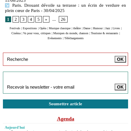
11/08/2025
Paris. Drouant dévoile sa terrasse : un écrin de verdure en
plein cœur de Paris
- 30/04/2025
1
2
3
4
5
»
...
26
Festivals
|
Expositions
|
Opéra
|
Musique classique
|
théâtre
|
Danse
|
Humour
|
Jazz
|
Livres
|
Cinéma
|
Vu pour vous, critiques
|
Musiques du monde, chanson
|
Tourisme & restaurants
|
Evénements
|
Téléchargements
Inscription à la newsletter
Soumettre article
Agenda
Aujourd'hui