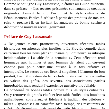
Comme le souligne Guy Lassausaie, 2 étoiles au Guide Michelin,
dans sa préface : « Les recettes présentées sont autant de créations
originales donnant le ton, l’esprit et le style culinaire de
l’établissement. Faciles à réaliser à partir des produits de nos ter-
roirs », précise-t-il, en invitant les amateurs de bonne cuisine à
découvrir ce nouveau recueil gourmand.
Préface de Guy Lassausaie
« De jeunes talents prometteurs, ouvertures récentes, tables
historiques ou adresses plus insolites… Le Progrès compile dans
ce recueil tous les bons plans culinaires qui ont nourri sa rubrique
hebdomadaire « La table de la semaine ». Cette sélection rend
hommage aux hommes et aux femmes de talent qui œuvrent
chaque jour pour offrir une cuisine à la fois créative et
intemporelle. Le secret de ces lieux si singuliers ? L’amour du bon
produit, l’esprit novateur de leurs chefs, mais aussi l’art de mettre
en valeur des goûts, des saveurs, des associations parfois
improbables mais rendant l’expérience gustative inoubliable.
Ce condensé de bonnes tables couvre tous les styles culinaires.
On y retrouve de grands chefs et leur table étoilée, des bouchons
authentiques, conviviaux et fidèles à la tradition des célèbres «
mères » lyonnaises au caractère bien trempé, des restaurants de
spécialités étrangères, mais aussi de petits bistrots qui jouent la