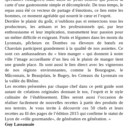
carte d’une gastronomie simple et décomplexée. De tous temps, le
repas aura été ce vecteur de partage d’émotions, ce lien entre les
hommes, ce moment agréable qui nourrit le cœur et l’esprit.
Derrière le plaisir du goût, n’oublions pas et remercions tous les
producteurs, les artisans et les professionnels qui, par leur
enthousiasme et leur implication, transmettent leur passion pour
un métier difficile et exigeant. Fruits et légumes dans les monts du
Lyonnais, pêcheurs en Dombes ou éleveurs de bœufs en
Charolais participent grandement à la qualité de nos assiettes. Ce
sont ces ambassadeurs du « bien manger » qui donnent à notre
ville l’image accueillante d’un lieu où le plaisir de manger tient
une grande place. Ils sont aussi le lien direct avec les vignerons
de nos régions environnantes, comme la Bourgogne, le
Mâconnais, le Beaujolais, le Bugey, les Coteaux du Lyonnais ou
la vallée du Rhône.
Les recettes présentées par chaque chef dans ce petit guide sont
autant de créations originales donnant le ton, l’esprit et le style
culinaire de l’établissement. Elles seront aussi l’occasion de
réaliser facilement de nouvelles recettes à partir des produits de
nos terroirs. Je vous invite à découvrir ces 50 chefs et leurs
recettes au fil des pages de l’édition 2015 qui confirme le statut de
Lyon de «ville gourmande», de génération en génération. »
Guy Lassausaie