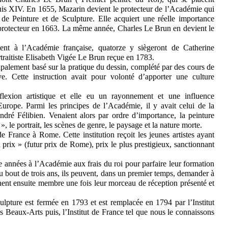
is XIV. En 1655, Mazarin devient le protecteur de l’Académie qui
e Peinture et de Sculpture. Elle acquiert une réelle importance
-protecteur en 1663. La même année, Charles Le Brun en devient le
ent à l’Académie française, quatorze y siègeront de Catherine
raitiste Elisabeth Vigée Le Brun reçue en 1783.
palement basé sur la pratique du dessin, complété par des cours de
ve. Cette instruction avait pour volonté d’apporter une culture
flexion artistique et elle eu un rayonnement et une influence
Europe. Parmi les principes de l’Académie, il y avait celui de la
André Félibien. Venaient alors par ordre d’importance, la peinture
», le portrait, les scènes de genre, le paysage et la nature morte.
France à Rome. Cette institution reçoit les jeunes artistes ayant
prix » (futur prix de Rome), prix le plus prestigieux, sanctionnant
re années à l’Académie aux frais du roi pour parfaire leur formation
 au bout de trois ans, ils peuvent, dans un premier temps, demander à
nent ensuite membre une fois leur morceau de réception présenté et
lpture est fermée en 1793 et est remplacée en 1794 par l’Institut
s Beaux-Arts puis, l’Institut de France tel que nous le connaissons