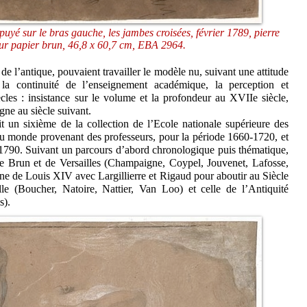
é sur le bras gauche, les jambes croisées, février 1789, pierre
sur papier brun, 46,8 x 60,7 cm, EBA 2964.
 de l’antique, pouvaient travailler le modèle nu, suivant une attitude
 la continuité de l’enseignement académique, la perception et
iècles : insistance sur le volume et la profondeur au XVIIe siècle,
igne au siècle suivant.
it un sixième de la collection de l’Ecole nationale supérieure des
au monde provenant des professeurs, pour la période 1660-1720, et
-1790. Suivant un parcours d’abord chronologique puis thématique,
e Brun et de Versailles (Champaigne, Coypel, Jouvenet, Lafosse,
ègne de Louis XIV avec Largillierre et Rigaud pour aboutir au Siècle
le (Boucher, Natoire, Nattier, Van Loo) et celle de l’Antiquité
s).