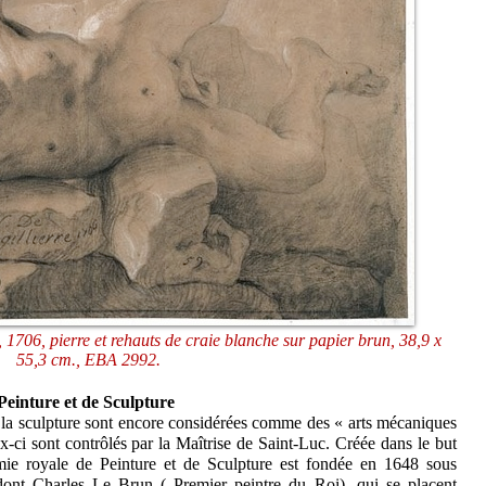
́, 1706, pierre et rehauts de craie blanche sur papier brun, 38,9 x
55,3 cm., EBA 2992.
Peinture et de Sculpture
t la sculpture sont encore considérées comme des « arts mécaniques
x-ci sont contrôlés par la Maîtrise de Saint-Luc. Créée dans le but
mie royale de Peinture et de Sculpture est fondée en 1648 sous
 dont Charles Le Brun ( Premier peintre du Roi), qui se placent