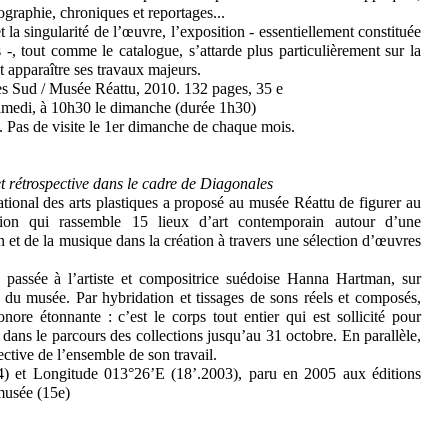
tographie, chroniques et reportages...
 la singularité de l’œuvre, l’exposition - essentiellement constituée
 -, tout comme le catalogue, s’attarde plus particulièrement sur la
 apparaître ses travaux majeurs.
es Sud / Musée Réattu, 2010. 132 pages, 35 e
amedi, à 10h30 le dimanche (durée 1h30)
ée. Pas de visite le 1er dimanche de chaque mois.
rétrospective dans le cadre de Diagonales
ational des arts plastiques a proposé au musée Réattu de figurer au
ion qui rassemble 15 lieux d’art contemporain autour d’une
et de la musique dans la création à travers une sélection d’œuvres
passée à l’artiste et compositrice suédoise Hanna Hartman, sur
 du musée. Par hybridation et tissages de sons réels et composés,
re étonnante : c’est le corps tout entier qui est sollicité pour
dans le parcours des collections jusqu’au 31 octobre. En parallèle,
ctive de l’ensemble de son travail.
) et Longitude 013°26’E (18’.2003), paru en 2005 aux éditions
musée (15e)