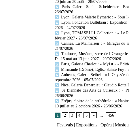
20 juin au 30 août
- 28/07/2026
Paris, Galerie Sophie Scheidecker : Br
26/07/2026
Lyon, Galerie Valérie Eymeric : « Sous l
Lyon, Fondation Bullukian : Exposition 
2026
- 24/07/2026
Lyon, TOMASELLI Collection : « Le Rhône
février 2027
- 23/07/2026
Cannes, La Malmaison : « Mirages du mo
21/07/2026
Toulouse, Muséum, serre de l’Orangerie 
Du 15 mai au 13 juin 2027
- 20/07/2026
Paris, Galerie Charlot : « My1st » - Editi
Mirmande (Drôme), Eglise Sainte Foy : « 
Aubenas, Galerie Seibel : « L’Odyssée d
septembre 2026
- 05/07/2026
Nice, Galerie Depardieu : Claudio Rotta 
8e Biennale des Arts de Cuiseaux : « Ph
26/06/2026
Fréjus, cloitre de la cathédrale : « Habit
10 juillet au 2 octobre 2026
- 26/06/2026
1
2
3
4
5
»
...
456
Festivals
|
Expositions
|
Opéra
|
Musique