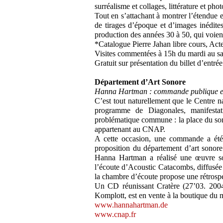
surréalisme et collages, littérature et pho
Tout en s’attachant à montrer l’étendue et
de tirages d’époque et d’images inédites
production des années 30 à 50, qui voient
*Catalogue Pierre Jahan libre cours, Act
Visites commentées à 15h du mardi au s
Gratuit sur présentation du billet d’entr
Département d’Art Sonore
Hanna Hartman : commande publique et 
C’est tout naturellement que le Centre n
programme de Diagonales, manifestat
problématique commune : la place du son 
appartenant au CNAP.
A cette occasion, une commande a été 
proposition du département d’art sonore
Hanna Hartman a réalisé une œuvre sono
l’écoute d’Acoustic Catacombs, diffusée 
la chambre d’écoute propose une rétrospe
Un CD réunissant Cratère (27’03. 2004
Komplott, est en vente à la boutique du 
www.hannahartman.de
www.cnap.fr