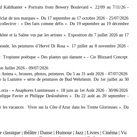
ad Kahlhamer « Portraits from Bowery Boulevard ». 22/09 au 7/11/26
-
'éclat de nos marques ». Du 17 septembre au 17 octobre 2026
- 25/07/2026
collective - « Des faits comme défis ». Du 19 septembre au 19 décembre
 et la Saône vus par les artistes ». Exposition du 7 juillet 2026 au 17
nde, les peintures d’Hervé Di Rosa ». 17 juillet au 8 novembre 2026
-
: Tropisme poétique « Des plantes qui dansent » - Cie Blizzard Concept.
on Juillet 2026
- 09/07/2026
Anima », bronzes, photos, peintures. Du 5 au 31 août 2026
- 07/07/2026
e la Lumière » série de peintures de Bud Wehrheim. Du 1er juillet au 30
Loria - « Anaphores Lumineuses ». 18 juin au 1er Août 2026
- 30/06/2026
ilippe Favier et Philippe Desloubières ». Du 22 août au 20 septembre
-
er les vacances : Vivre sur la Côte d'Azur dans les Trente Glorieuses ». Du
 classique
|
théâtre
|
Danse
|
Humour
|
Jazz
|
Livres
|
Cinéma
|
Vu