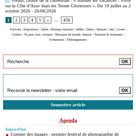
Fréjus, cloitre de la cathédrale : « Habiter les vacances : Vivre
sur la Côte d'Azur dans les Trente Glorieuses ». Du 10 juillet au 2
octobre 2026
- 26/06/2026
1
2
3
4
5
»
...
456
Festivals
|
Expositions
|
Opéra
|
Musique classique
|
théâtre
|
Danse
|
Humour
|
Jazz
|
Livres
|
Cinéma
|
Vu pour vous, critiques
|
Musiques du monde, chanson
|
Tourisme & restaurants
|
Evénements
|
Téléchargements
Inscription à la newsletter
Soumettre article
Agenda
Aujourd'hui
Comme des images - premier festival de photographie de