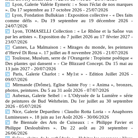
Lyon, Galerie Valérie Eymeric : « Sous l'éclat de nos marques
». Du 17 septembre au 17 octobre 2026
- 25/07/2026
Lyon, Fondation Bullukian : Exposition collective - « Des faits
comme défis ». Du 19 septembre au 19 décembre 2026
-
24/07/2026
Lyon, TOMASELLI Collection : « Le Rhône et la Saône vus
par les artistes ». Exposition du 7 juillet 2026 au 17 février 2027
-
23/07/2026
Cannes, La Malmaison : « Mirages du monde, les peintures
d’Hervé Di Rosa ». 17 juillet au 8 novembre 2026
- 21/07/2026
Toulouse, Muséum, serre de l’Orangerie : Tropisme poétique «
Des plantes qui dansent » - Cie Blizzard Concept. Du 15 mai au
13 juin 2027
- 20/07/2026
Paris, Galerie Charlot : « My1st » - Edition Juillet 2026
-
09/07/2026
Mirmande (Drôme), Eglise Sainte Foy : « Anima », bronzes,
photos, peintures. Du 5 au 31 août 2026
- 07/07/2026
Aubenas, Galerie Seibel : « L’Odyssée de la Lumière » série
de peintures de Bud Wehrheim. Du 1er juillet au 30 septembre
2026
- 05/07/2026
Nice, Galerie Depardieu : Claudio Rotta Loria - « Anaphores
Lumineuses ». 18 juin au 1er Août 2026
- 30/06/2026
8e Biennale des Arts de Cuiseaux : « Philippe Favier et
Philippe Desloubières ». Du 22 août au 20 septembre
-
26/06/2026