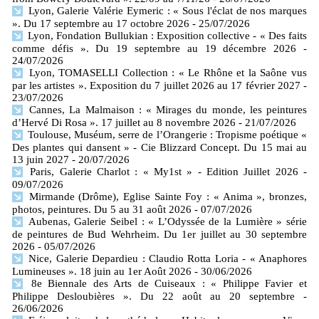
Lyon, Galerie Valérie Eymeric : « Sous l'éclat de nos marques
». Du 17 septembre au 17 octobre 2026
- 25/07/2026
Lyon, Fondation Bullukian : Exposition collective - « Des faits
comme défis ». Du 19 septembre au 19 décembre 2026
-
24/07/2026
Lyon, TOMASELLI Collection : « Le Rhône et la Saône vus
par les artistes ». Exposition du 7 juillet 2026 au 17 février 2027
-
23/07/2026
Cannes, La Malmaison : « Mirages du monde, les peintures
d’Hervé Di Rosa ». 17 juillet au 8 novembre 2026
- 21/07/2026
Toulouse, Muséum, serre de l’Orangerie : Tropisme poétique «
Des plantes qui dansent » - Cie Blizzard Concept. Du 15 mai au
13 juin 2027
- 20/07/2026
Paris, Galerie Charlot : « My1st » - Edition Juillet 2026
-
09/07/2026
Mirmande (Drôme), Eglise Sainte Foy : « Anima », bronzes,
photos, peintures. Du 5 au 31 août 2026
- 07/07/2026
Aubenas, Galerie Seibel : « L’Odyssée de la Lumière » série
de peintures de Bud Wehrheim. Du 1er juillet au 30 septembre
2026
- 05/07/2026
Nice, Galerie Depardieu : Claudio Rotta Loria - « Anaphores
Lumineuses ». 18 juin au 1er Août 2026
- 30/06/2026
8e Biennale des Arts de Cuiseaux : « Philippe Favier et
Philippe Desloubières ». Du 22 août au 20 septembre
-
26/06/2026