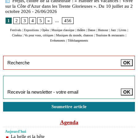
Fréjus, cloitre de la cathédrale : « Habiter les vacances : Vivre
sur la Côte d'Azur dans les Trente Glorieuses ». Du 10 juillet au 2
octobre 2026
- 26/06/2026
1
2
3
4
5
»
...
456
Festivals
|
Expositions
|
Opéra
|
Musique classique
|
théâtre
|
Danse
|
Humour
|
Jazz
|
Livres
|
Cinéma
|
Vu pour vous, critiques
|
Musiques du monde, chanson
|
Tourisme & restaurants
|
Evénements
|
Téléchargements
Inscription à la newsletter
Soumettre article
Agenda
Aujourd'hui
La belle et la bête