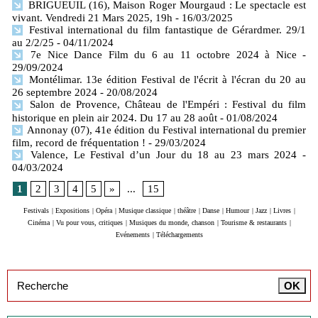
BRIGUEUIL (16), Maison Roger Mourgaud : Le spectacle est
vivant. Vendredi 21 Mars 2025, 19h
- 16/03/2025
Festival international du film fantastique de Gérardmer. 29/1
au 2/2/25
- 04/11/2024
7e Nice Dance Film du 6 au 11 octobre 2024 à Nice
-
29/09/2024
Montélimar. 13e édition Festival de l'écrit à l'écran du 20 au
26 septembre 2024
- 20/08/2024
Salon de Provence, Château de l'Empéri : Festival du film
historique en plein air 2024. Du 17 au 28 août
- 01/08/2024
Annonay (07), 41e édition du Festival international du premier
film, record de fréquentation !
- 29/03/2024
Valence, Le Festival d’un Jour du 18 au 23 mars 2024
-
04/03/2024
1
2
3
4
5
»
...
15
Festivals
|
Expositions
|
Opéra
|
Musique classique
|
théâtre
|
Danse
|
Humour
|
Jazz
|
Livres
|
Cinéma
|
Vu pour vous, critiques
|
Musiques du monde, chanson
|
Tourisme & restaurants
|
Evénements
|
Téléchargements