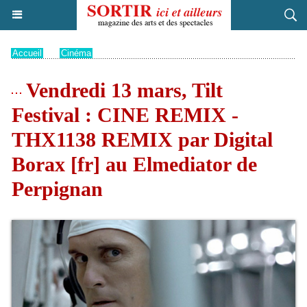
Accueil
>
Cinéma
Vendredi 13 mars, Tilt
Festival : CINE REMIX -
THX1138 REMIX par Digital
Borax [fr] au Elmediator de
Perpignan