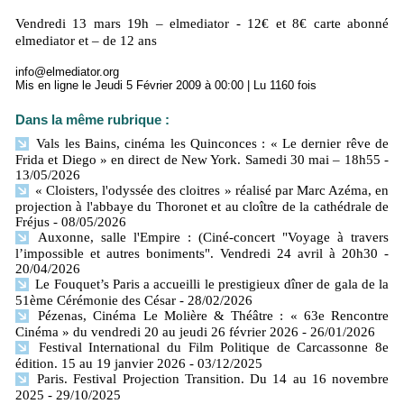
Vendredi 13 mars 19h – elmediator - 12€ et 8€ carte abonné
elmediator et – de 12 ans
info@elmediator.org
Mis en ligne le Jeudi 5 Février 2009 à 00:00 | Lu 1160 fois
Dans la même rubrique :
Vals les Bains, cinéma les Quinconces : « Le dernier rêve de
Frida et Diego » en direct de New York. Samedi 30 mai – 18h55
-
13/05/2026
« Cloisters, l'odyssée des cloitres » réalisé par Marc Azéma, en
projection à l'abbaye du Thoronet et au cloître de la cathédrale de
Fréjus
- 08/05/2026
Auxonne, salle l'Empire : (Ciné-concert "Voyage à travers
l’impossible et autres boniments". Vendredi 24 avril à 20h30
-
20/04/2026
Le Fouquet’s Paris a accueilli le prestigieux dîner de gala de la
51ème Cérémonie des César
- 28/02/2026
Pézenas, Cinéma Le Molière & Théâtre : « 63e Rencontre
Cinéma » du vendredi 20 au jeudi 26 février 2026
- 26/01/2026
Festival International du Film Politique de Carcassonne 8e
édition. 15 au 19 janvier 2026
- 03/12/2025
Paris. Festival Projection Transition. Du 14 au 16 novembre
2025
- 29/10/2025