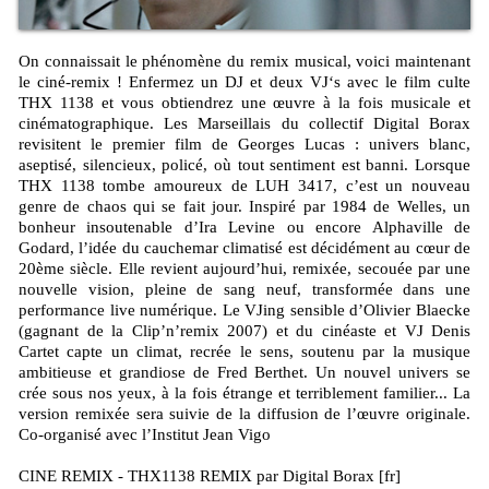
On connaissait le phénomène du remix musical, voici maintenant
le ciné-remix ! Enfermez un DJ et deux VJ‘s avec le film culte
THX 1138 et vous obtiendrez une œuvre à la fois musicale et
cinématographique. Les Marseillais du collectif Digital Borax
revisitent le premier film de Georges Lucas : univers blanc,
aseptisé, silencieux, policé, où tout sentiment est banni. Lorsque
THX 1138 tombe amoureux de LUH 3417, c’est un nouveau
genre de chaos qui se fait jour. Inspiré par 1984 de Welles, un
bonheur insoutenable d’Ira Levine ou encore Alphaville de
Godard, l’idée du cauchemar climatisé est décidément au cœur de
20ème siècle. Elle revient aujourd’hui, remixée, secouée par une
nouvelle vision, pleine de sang neuf, transformée dans une
performance live numérique. Le VJing sensible d’Olivier Blaecke
(gagnant de la Clip’n’remix 2007) et du cinéaste et VJ Denis
Cartet capte un climat, recrée le sens, soutenu par la musique
ambitieuse et grandiose de Fred Berthet. Un nouvel univers se
crée sous nos yeux, à la fois étrange et terriblement familier... La
version remixée sera suivie de la diffusion de l’œuvre originale.
Co-organisé avec l’Institut Jean Vigo
CINE REMIX - THX1138 REMIX par Digital Borax [fr]