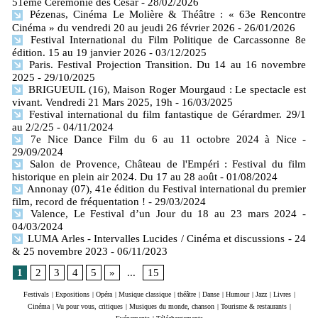
51ème Cérémonie des César
- 28/02/2026
Pézenas, Cinéma Le Molière & Théâtre : « 63e Rencontre
Cinéma » du vendredi 20 au jeudi 26 février 2026
- 26/01/2026
Festival International du Film Politique de Carcassonne 8e
édition. 15 au 19 janvier 2026
- 03/12/2025
Paris. Festival Projection Transition. Du 14 au 16 novembre
2025
- 29/10/2025
BRIGUEUIL (16), Maison Roger Mourgaud : Le spectacle est
vivant. Vendredi 21 Mars 2025, 19h
- 16/03/2025
Festival international du film fantastique de Gérardmer. 29/1
au 2/2/25
- 04/11/2024
7e Nice Dance Film du 6 au 11 octobre 2024 à Nice
-
29/09/2024
Salon de Provence, Château de l'Empéri : Festival du film
historique en plein air 2024. Du 17 au 28 août
- 01/08/2024
Annonay (07), 41e édition du Festival international du premier
film, record de fréquentation !
- 29/03/2024
Valence, Le Festival d’un Jour du 18 au 23 mars 2024
-
04/03/2024
LUMA Arles - Intervalles Lucides / Cinéma et discussions - 24
& 25 novembre 2023
- 06/11/2023
1
2
3
4
5
»
...
15
Festivals
|
Expositions
|
Opéra
|
Musique classique
|
théâtre
|
Danse
|
Humour
|
Jazz
|
Livres
|
Cinéma
|
Vu pour vous, critiques
|
Musiques du monde, chanson
|
Tourisme & restaurants
|