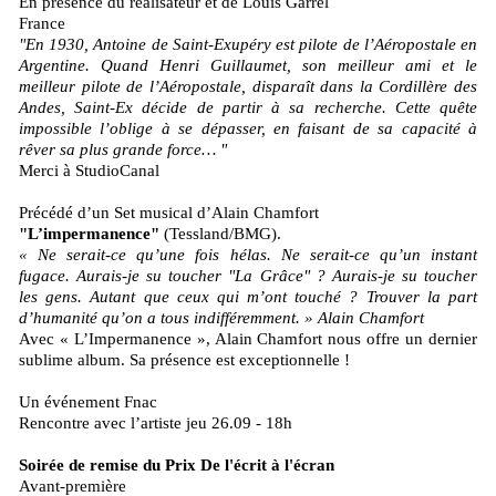
En présence du réalisateur et de Louis Garrel
France
"En 1930, Antoine de Saint-Exupéry est pilote de l’Aéropostale en
Argentine. Quand Henri Guillaumet, son meilleur ami et le
meilleur pilote de l’Aéropostale, disparaît dans la Cordillère des
Andes, Saint-Ex décide de partir à sa recherche. Cette quête
impossible l’oblige à se dépasser, en faisant de sa capacité à
rêver sa plus grande force… "
Merci à StudioCanal
Précédé d’un Set musical d’Alain Chamfort
"L’impermanence"
(Tessland/BMG).
« Ne serait-ce qu’une fois hélas. Ne serait-ce qu’un instant
fugace. Aurais-je su toucher "La Grâce" ? Aurais-je su toucher
les gens. Autant que ceux qui m’ont touché ? Trouver la part
d’humanité qu’on a tous indifféremment. » Alain Chamfort
Avec « L’Impermanence », Alain Chamfort nous offre un dernier
sublime album. Sa présence est exceptionnelle !
Un événement Fnac
Rencontre avec l’artiste jeu 26.09 - 18h
Soirée de remise du Prix De l'écrit à l'écran
Avant-première