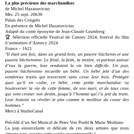
La plus précieuse des marchandises
de Michel Hazanavicius
Mer. 25 sept. 20h30
Palais des Congrès
En présence de Michel Hazanavicius
Adapté du conte éponyme de Jean-Claude Grumberg
🏆 Sélection officielle Festival de Cannes 2024, festival du film
d’animation d’Annecy 2024
France – 1h21
"Il était une fois, dans un grand bois, un pauvre bûcheron et une
pauvre bûcheronne. Le froid, la faim, la misère, et partout autour
d’eux la guerre, leur rendaient la vie bien difficile. Un jour,
pauvre bûcheronne recueille un bébé. Un bébé jeté d’un des
nombreux trains qui traversent sans cesse leur bois. Protégée
quoi qu’il en coûte, ce bébé, cette petite marchandise va
bouleverser la vie de cette femme, de son mari, et de tous ceux
qui vont croiser son destin, jusqu’à l’homme qui l’a jeté du train.
Leur histoire va révéler le pire comme le meilleur du coeur des
hommes."
Merci à StudioCanal
Précédé d’un Set Musical de Peter Von Poehl & Marie Modiano
La pop ensorcelante et délicate de ces deux artistes que nous
aimons tant, ouvrira cette soirée exceptionnelle !