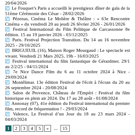
20/04/2026
Le Fouquet’s Paris a accueilli le prestigieux dîner de gala de la
51ème Cérémonie des César
- 28/02/2026
Pézenas, Cinéma Le Molière & Théâtre : « 63e Rencontre
Cinéma » du vendredi 20 au jeudi 26 février 2026
- 26/01/2026
Festival International du Film Politique de Carcassonne 8e
édition. 15 au 19 janvier 2026
- 03/12/2025
Paris. Festival Projection Transition. Du 14 au 16 novembre
2025
- 29/10/2025
BRIGUEUIL (16), Maison Roger Mourgaud : Le spectacle est
vivant. Vendredi 21 Mars 2025, 19h
- 16/03/2025
Festival international du film fantastique de Gérardmer. 29/1
au 2/2/25
- 04/11/2024
7e Nice Dance Film du 6 au 11 octobre 2024 à Nice
-
29/09/2024
Montélimar. 13e édition Festival de l'écrit à l'écran du 20 au
26 septembre 2024
- 20/08/2024
Salon de Provence, Château de l'Empéri : Festival du film
historique en plein air 2024. Du 17 au 28 août
- 01/08/2024
Annonay (07), 41e édition du Festival international du premier
film, record de fréquentation !
- 29/03/2024
Valence, Le Festival d’un Jour du 18 au 23 mars 2024
-
04/03/2024
1
2
3
4
5
»
...
15