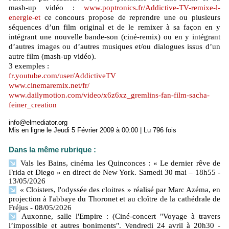
mash-up vidéo :
www.poptronics.fr/Addictive-TV-remixe-l-
energie-et
ce concours propose de reprendre une ou plusieurs
séquences d’un film original et de le remixer à sa façon en y
intégrant une nouvelle bande-son (ciné-remix) ou en y intégrant
d’autres images ou d’autres musiques et/ou dialogues issus d’un
autre film (mash-up vidéo).
3 exemples :
fr.youtube.com/user/AddictiveTV
www.cinemaremix.net/fr/
www.dailymotion.com/video/x6z6xz_gremlins-fan-film-sacha-
feiner_creation
info@elmediator.org
Mis en ligne le Jeudi 5 Février 2009 à 00:00 | Lu 796 fois
Dans la même rubrique :
Vals les Bains, cinéma les Quinconces : « Le dernier rêve de
Frida et Diego » en direct de New York. Samedi 30 mai – 18h55
-
13/05/2026
« Cloisters, l'odyssée des cloitres » réalisé par Marc Azéma, en
projection à l'abbaye du Thoronet et au cloître de la cathédrale de
Fréjus
- 08/05/2026
Auxonne, salle l'Empire : (Ciné-concert "Voyage à travers
l’impossible et autres boniments". Vendredi 24 avril à 20h30
-