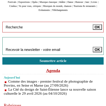
Festivals
|
Expositions
|
Opéra
|
Musique classique
|
théâtre
|
Danse
|
Humour
|
Jazz
|
Livres
|
Cinéma
|
Vu pour vous, critiques
|
Musiques du monde, chanson
|
Tourisme & restaurants
|
Evénements
|
Téléchargements
Inscription à la newsletter
Soumettre article
Agenda
Aujourd'hui
Comme des images - premier festival de photographie de
Provins, en Seine et Marne (au 27/09/2026)
La Cité du design de Saint-Étienne lance sa nouvelle saison
culturelle le 29 avril 2026 (au 04/10/2026)
Rubriques