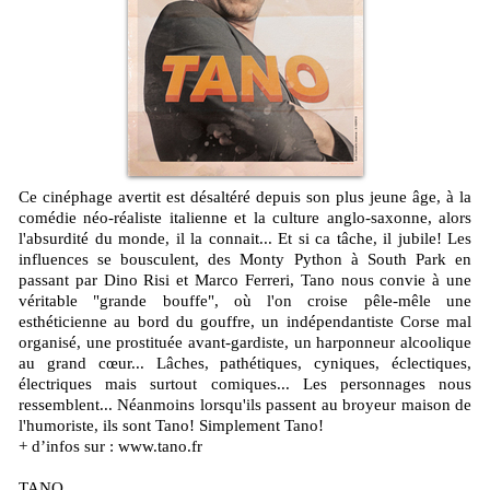
Ce cinéphage avertit est désaltéré depuis son plus jeune âge, à la
comédie néo-réaliste italienne et la culture anglo-saxonne, alors
l'absurdité du monde, il la connait... Et si ca tâche, il jubile! Les
influences se bousculent, des Monty Python à South Park en
passant par Dino Risi et Marco Ferreri, Tano nous convie à une
véritable "grande bouffe", où l'on croise pêle-mêle une
esthéticienne au bord du gouffre, un indépendantiste Corse mal
organisé, une prostituée avant-gardiste, un harponneur alcoolique
au grand cœur... Lâches, pathétiques, cyniques, éclectiques,
électriques mais surtout comiques... Les personnages nous
ressemblent... Néanmoins lorsqu'ils passent au broyeur maison de
l'humoriste, ils sont Tano! Simplement Tano!
+ d’infos sur : www.tano.fr
TANO