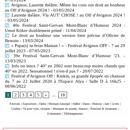
Avignon, Laurette théâtre, Même les cons ont droit au bonheur
au Off d'Avignon 2024 !
- 03/05/2024
Laurette théâtre. Vla AUT' CHOSE ! au Off d'Avignon 2024 !
- 03/05/2024
40e Festival Saint-Gervais Mont-Blanc d’Humour 2024 :
Umut Köker doublement primé
- 11/04/2024
Le droit au bonheur une version bien précise d’Olivier de
Benoist
- 13/03/2024
« Papa(s) tu feras Maman ! » - Festival Avignon OFF - 7 au 29
juillet 2023
- 07/05/2023
39e Festival Saint-Gervais Mont-Blanc d’Humour '23.
-
13/03/2023
Info ou intox ? 40° en 2002 sont beaucoup moins chauds que
40° en 2022. Sensationnel ! n'est-il pas ?
- 20/07/2022
Festival d'Avignon Off : Kinkin, sa grande épopée en chanson
du 7 au 22 Juillet 2020 à l'Espace Alya / Salle D à 16h25
-
08/06/2022
1
2
3
4
5
»
...
18
Festivals
|
Expositions
|
Opéra
|
Musique classique
|
théâtre
|
Danse
|
Humour
|
Jazz
|
Livres
|
Cinéma
|
Vu pour vous, critiques
|
Musiques du monde, chanson
|
Tourisme & restaurants
|
Evénements
|
Téléchargements