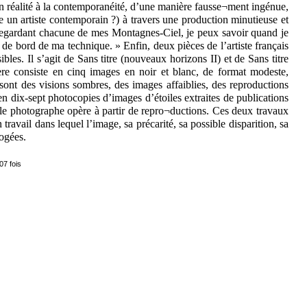
en réalité à la contemporanéité, d’une manière fausse¬ment ingénue,
tre un artiste contemporain ?) à travers une production minutieuse et
En regardant chacune de mes Montagnes-Ciel, je peux savoir quand je
al de bord de ma technique. » Enfin, deux pièces de l’artiste français
bles. Il s’agit de Sans titre (nouveaux horizons II) et de Sans titre
ère consiste en cinq images en noir et blanc, de format modeste,
ont des visions sombres, des images affaiblies, des reproductions
n dix-sept photocopies d’images d’étoiles extraites de publications
, le photographe opère à partir de repro¬ductions. Ces deux travaux
 travail dans lequel l’image, sa précarité, sa possible disparition, sa
rogées.
07 fois