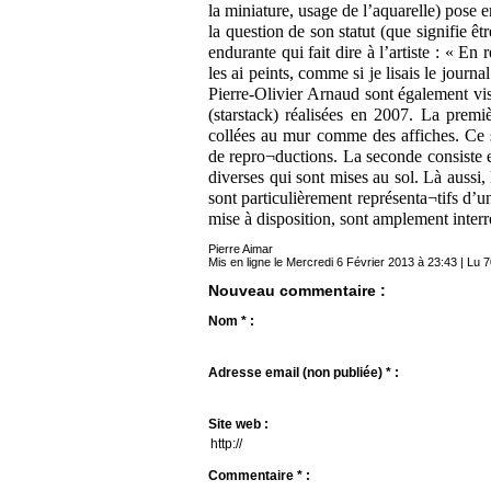
la miniature, usage de l’aquarelle) pose 
la question de son statut (que signifie ê
endurante qui fait dire à l’artiste : « 
les ai peints, comme si je lisais le journ
Pierre-Olivier Arnaud sont également visi
(starstack) réalisées en 2007. La premi
collées au mur comme des affiches. Ce s
de repro¬ductions. La seconde consiste e
diverses qui sont mises au sol. Là aussi
sont particulièrement représenta¬tifs d’un
mise à disposition, sont amplement inter
Pierre Aimar
Mis en ligne le Mercredi 6 Février 2013 à 23:43 | Lu 7
Nouveau commentaire :
Nom * :
Adresse email (non publiée) * :
Site web :
Commentaire * :