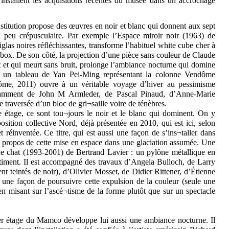
nstallent les acquisitions récentes du musée dans un accrochage
nstitution propose des œuvres en noir et blanc qui donnent aux sept
n peu crépusculaire. Par exemple l’Espace miroir noir (1963) de
glas noires réfléchissantes, transforme l’habituel white cube cher à
 box. De son côté, la projection d’une pièce sans couleur de Claude
t et qui meurt sans bruit, prolonge l’ambiance nocturne qui domine
r, un tableau de Yan Pei-Ming représentant la colonne Vendôme
ôme, 2011) ouvre à un véritable voyage d’hiver au pessimisme
tamment de John M Armleder, de Pascal Pinaud, d’Anne-Marie
e traversée d’un bloc de gri¬saille voire de ténèbres.
e étage, ce sont tou¬jours le noir et le blanc qui dominent. On y
sition collective Nord, déjà présentée en 2010, qui est ici, selon
réinventée. Ce titre, qui est aussi une façon de s’ins¬taller dans
e propos de cette mise en espace dans une glaciation assumée. Une
ne chat (1993-2001) de Bertrand Lavier : un pylône métallique en
bâtiment. Il est accompagné des travaux d’Angela Bulloch, de Larry
ent teintés de noir), d’Olivier Mosset, de Didier Rittener, d’Étienne
t une façon de poursuivre cette expulsion de la couleur (seule une
en misant sur l’ascé¬tisme de la forme plutôt que sur un spectacle
ier étage du Mamco développe lui aussi une ambiance nocturne. Il