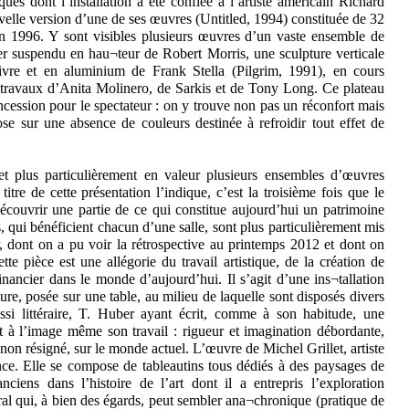
ues dont l’installation a été confiée à l’artiste américain Richard
elle version d’une de ses œuvres (Untitled, 1994) constituée de 32
n 1996. Y sont visibles plusieurs œuvres d’un vaste ensemble de
r suspendu en hau¬teur de Robert Morris, une sculpture verticale
ivre et en aluminium de Frank Stella (Pilgrim, 1991), en cours
s travaux d’Anita Molinero, de Sarkis et de Tony Long. Ce plateau
ncession pour le spectateur : on y trouve non pas un réconfort mais
se sur une absence de couleurs destinée à refroidir tout effet de
 plus particulièrement en valeur plusieurs ensembles d’œuvres
tre de cette présentation l’indique, c’est la troisième fois que le
ouvrir une partie de ce qui constitue aujourd’hui un patrimoine
s, qui bénéficient chacun d’une salle, sont plus particulièrement mis
dont on a pu voir la rétrospective au printemps 2012 et dont on
e pièce est une allégorie du travail artistique, de la création de
inancier dans le monde d’aujourd’hui. Il s’agit d’une ins¬tallation
re, posée sur une table, au milieu de laquelle sont disposés divers
ussi littéraire, T. Huber ayant écrit, comme à son habitude, une
 à l’image même son travail : rigueur et imagination débordante,
on résigné, sur le monde actuel. L’œuvre de Michel Grillet, artiste
ce. Elle se compose de tableautins tous dédiés à des paysages de
ciens dans l’histoire de l’art dont il a entrepris l’exploration
ural qui, à bien des égards, peut sembler ana¬chronique (pratique de