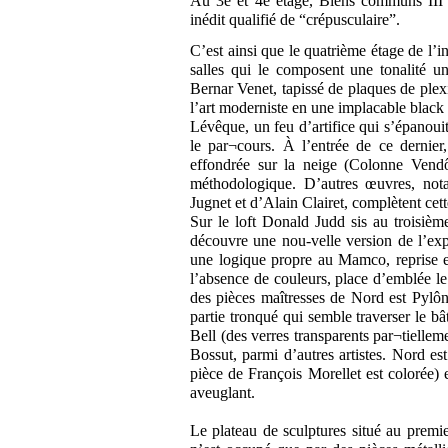
Au 3e et 4e étage, Biens communs III i
inédit qualifié de “crépusculaire”.
C’est ainsi que le quatrième étage de l’i
salles qui le composent une tonalité u
Bernar Venet, tapissé de plaques de plexi
l’art moderniste en une implacable black
Lévêque, un feu d’artifice qui s’épanoui
le par¬cours. À l’entrée de ce dernie
effondrée sur la neige (Colonne Vend
méthodologique. D’autres œuvres, no
Jugnet et d’Alain Clairet, complètent cett
Sur le loft Donald Judd sis au troisièm
découvre une nou-velle version de l’expo
une logique propre au Mamco, reprise et 
l’absence de couleurs, place d’emblée l
des pièces maîtresses de Nord est Pylô
partie tronqué qui semble traverser le 
Bell (des verres transparents par¬tiellem
Bossut, parmi d’autres artistes. Nord es
pièce de François Morellet est colorée) 
aveuglant.
Le plateau de sculptures situé au prem