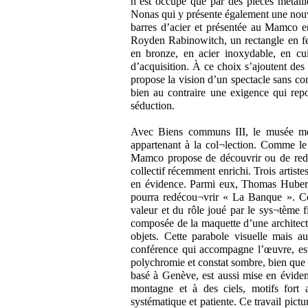
n’est occupé que par des pièces métalliq
Nonas qui y présente également une nouv
barres d’acier et présentée au Mamco e
Royden Rabinowitch, un rectangle en fe
en bronze, en acier inoxydable, en cu
d’acquisition. À ce choix s’ajoutent de
propose la vision d’un spectacle sans co
bien au contraire une exigence qui repo
séduction.
Avec Biens communs III, le musée met
appartenant à la col¬lection. Comme le ti
Mamco propose de découvrir ou de redéc
collectif récemment enrichi. Trois artiste
en évidence. Parmi eux, Thomas Huber, 
pourra redécou¬vrir « La Banque ». Cett
valeur et du rôle joué par le sys¬tème f
composée de la maquette d’une architectu
objets. Cette parabole visuelle mais a
conférence qui accompagne l’œuvre, est
polychromie et constat sombre, bien que n
basé à Genève, est aussi mise en éviden
montagne et à des ciels, motifs fort an
systématique et patiente. Ce travail pict