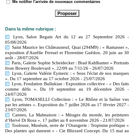
Me notifier l'arrivée de nouveaux commentaires
Dans la même rubrique :
Lyon, Salon Regain Art du 12 au 27 Septembre 2026
-
05/08/2026
Saint Maurice les Châteauneuf, Quai (294M9) : « Ramasser »,
exposition d'Aurélie Ferruel et Florentine Guédon. 20 juin au 30
août
- 28/07/2026
Paris, Galerie Sophie Scheidecker : Brad Kahlhamer « Portraits
from Bowery Boulevard ». 22/09 au 7/11/26
- 26/07/2026
Lyon, Galerie Valérie Eymeric : « Sous l'éclat de nos marques
». Du 17 septembre au 17 octobre 2026
- 25/07/2026
Lyon, Fondation Bullukian : Exposition collective - « Des faits
comme défis ». Du 19 septembre au 19 décembre 2026
-
24/07/2026
Lyon, TOMASELLI Collection : « Le Rhône et la Saône vus
par les artistes ». Exposition du 7 juillet 2026 au 17 février 2027
-
23/07/2026
Cannes, La Malmaison : « Mirages du monde, les peintures
d’Hervé Di Rosa ». 17 juillet au 8 novembre 2026
- 21/07/2026
Toulouse, Muséum, serre de l’Orangerie : Tropisme poétique «
Des plantes qui dansent » - Cie Blizzard Concept. Du 15 mai au