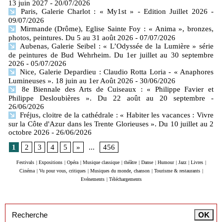
13 juin 2027
- 20/07/2026
Paris, Galerie Charlot : « My1st » - Edition Juillet 2026
-
09/07/2026
Mirmande (Drôme), Eglise Sainte Foy : « Anima », bronzes,
photos, peintures. Du 5 au 31 août 2026
- 07/07/2026
Aubenas, Galerie Seibel : « L’Odyssée de la Lumière » série
de peintures de Bud Wehrheim. Du 1er juillet au 30 septembre
2026
- 05/07/2026
Nice, Galerie Depardieu : Claudio Rotta Loria - « Anaphores
Lumineuses ». 18 juin au 1er Août 2026
- 30/06/2026
8e Biennale des Arts de Cuiseaux : « Philippe Favier et
Philippe Desloubières ». Du 22 août au 20 septembre
-
26/06/2026
Fréjus, cloitre de la cathédrale : « Habiter les vacances : Vivre
sur la Côte d'Azur dans les Trente Glorieuses ». Du 10 juillet au 2
octobre 2026
- 26/06/2026
1
2
3
4
5
»
...
456
Festivals
|
Expositions
|
Opéra
|
Musique classique
|
théâtre
|
Danse
|
Humour
|
Jazz
|
Livres
|
Cinéma
|
Vu pour vous, critiques
|
Musiques du monde, chanson
|
Tourisme & restaurants
|
Evénements
|
Téléchargements