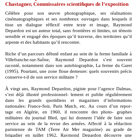
Chastagner, Commissaires scientiﬁques de l’exposition
Célèbre pour son œuvre photographique, ses réalisations
cinématographiques et ses nombreux ouvrages dans lesquels il
tisse un dialogue réflexif entre texte et image, Raymond
Depardon est un auteur total, sans frontières ni limites, un témoin
sensible et engagé des époques qu’il traverse, des territoires qu’il
arpente et des habitants qu’il rencontre.
Riche d’un parcours débuté enfant au sein de la ferme familiale à
Villefranche-sur-Saône, Raymond Depardon s’est souvent
raconté, notamment dans son autobiographie, La ferme du Garet
(1995). Pourtant, une zone floue demeure: quels souvenirs précis
conserve-t-il de son service militaire ?
À vingt ans, Raymond Depardon, pigiste pour l’agence Dalmas,
s’est déjà illustré professionnel- lement et publie régulièrement
dans les grands quotidiens et magazines d’informations
nationales: France-Soir, Paris Match, etc. Au cours d’un repor-
tage en Algérie, en 1960, il rencontre des photo- graphes
militaires du journal Bled, qui lui donnent l’idée de faire son
service au sein de la revue des armées. Affecté à la rédaction
parisienne de TAM (Terre Air Mer magazine) au grade de
brigadier en juillet 1962, Raymond Depardon découvre une