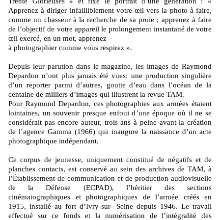
Trente Glorieuses » et fixe le portrait d’une génération : «
Apprenez à diriger infailliblement votre œil vers la photo à faire,
comme un chasseur à la recherche de sa proie ; apprenez à faire
de l’objectif de votre appareil le prolongement instantané de votre
œil exercé, en un mot, apprenez
à photographier comme vous respirez ».
Depuis leur parution dans le magazine, les images de Raymond
Depardon n’ont plus jamais été vues: une production singulière
d’un reporter parmi d’autres, goutte d’eau dans l’océan de la
centaine de milliers d’images qui illustrent la revue TAM.
Pour Raymond Depardon, ces photographies aux armées étaient
lointaines, un souvenir presque enfoui d’une époque où il ne se
considérait pas encore auteur, trois ans à peine avant la création
de l’agence Gamma (1966) qui inaugure la naissance d’un acte
photographique indépendant.
Ce corpus de jeunesse, uniquement constitué de négatifs et de
planches contacts, est conservé au sein des archives de TAM, à
l’Établissement de communication et de production audiovisuelle
de la Défense (ECPAD), l’héritier des sections
cinématographiques et photographiques de l’armée créés en
1915, installé au fort d’Ivry-sur- Seine depuis 1946. Le travail
effectué sur ce fonds et la numérisation de l’intégralité des