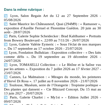
Dans la même rubrique :
Lyon, Salon Regain Art du 12 au 27 Septembre 2026
-
05/08/2026
Saint Maurice les Châteauneuf, Quai (294M9) : « Ramasser »,
exposition d'Aurélie Ferruel et Florentine Guédon. 20 juin au 30
août
- 28/07/2026
Paris, Galerie Sophie Scheidecker : Brad Kahlhamer « Portraits
from Bowery Boulevard ». 22/09 au 7/11/26
- 26/07/2026
Lyon, Galerie Valérie Eymeric : « Sous l'éclat de nos marques
». Du 17 septembre au 17 octobre 2026
- 25/07/2026
Lyon, Fondation Bullukian : Exposition collective - « Des faits
comme défis ». Du 19 septembre au 19 décembre 2026
-
24/07/2026
Lyon, TOMASELLI Collection : « Le Rhône et la Saône vus
par les artistes ». Exposition du 7 juillet 2026 au 17 février 2027
-
23/07/2026
Cannes, La Malmaison : « Mirages du monde, les peintures
d’Hervé Di Rosa ». 17 juillet au 8 novembre 2026
- 21/07/2026
Toulouse, Muséum, serre de l’Orangerie : Tropisme poétique «
Des plantes qui dansent » - Cie Blizzard Concept. Du 15 mai au
13 juin 2027
- 20/07/2026
Paris, Galerie Charlot : « My1st » - Edition Juillet 2026
-
09/07/2026