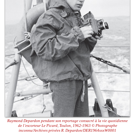
Raymond Depardon pendant son reportage consacré à la vie quotidienne
de l’escorteur Le Picard, Toulon, 1962-1963 © Photographe
inconnu/Archives privées R. Depardon/DER1964xxxW0001