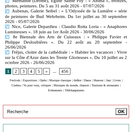
Mirmande (Drôme), Eglise Sainte Foy : « Anima », bronzes,
photos, peintures. Du 5 au 31 août 2026
- 07/07/2026
Aubenas, Galerie Seibel : « L’Odyssée de la Lumière » série
de peintures de Bud Wehrheim. Du 1er juillet au 30 septembre
2026
- 05/07/2026
Nice, Galerie Depardieu : Claudio Rotta Loria - « Anaphores
Lumineuses ». 18 juin au 1er Août 2026
- 30/06/2026
8e Biennale des Arts de Cuiseaux : « Philippe Favier et
Philippe Desloubières ». Du 22 août au 20 septembre
-
26/06/2026
Fréjus, cloitre de la cathédrale : « Habiter les vacances : Vivre
sur la Côte d'Azur dans les Trente Glorieuses ». Du 10 juillet au 2
octobre 2026
- 26/06/2026
1
2
3
4
5
»
...
456
Festivals
|
Expositions
|
Opéra
|
Musique classique
|
théâtre
|
Danse
|
Humour
|
Jazz
|
Livres
|
Cinéma
|
Vu pour vous, critiques
|
Musiques du monde, chanson
|
Tourisme & restaurants
|
Evénements
|
Téléchargements
Inscription à la newsletter