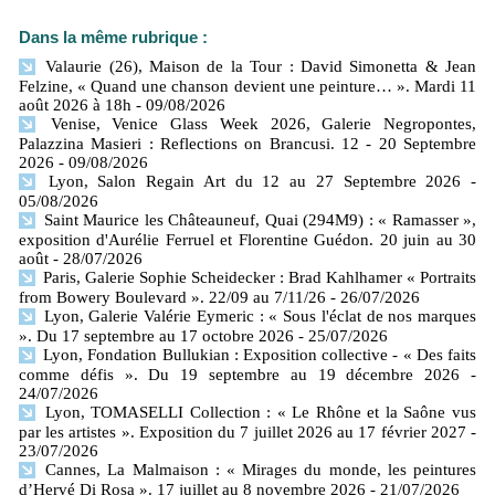
Dans la même rubrique :
Valaurie (26), Maison de la Tour : David Simonetta & Jean
Felzine, « Quand une chanson devient une peinture… ». Mardi 11
août 2026 à 18h
- 09/08/2026
Venise, Venice Glass Week 2026, Galerie Negropontes,
Palazzina Masieri : Reflections on Brancusi. 12 - 20 Septembre
2026
- 09/08/2026
Lyon, Salon Regain Art du 12 au 27 Septembre 2026
-
05/08/2026
Saint Maurice les Châteauneuf, Quai (294M9) : « Ramasser »,
exposition d'Aurélie Ferruel et Florentine Guédon. 20 juin au 30
août
- 28/07/2026
Paris, Galerie Sophie Scheidecker : Brad Kahlhamer « Portraits
from Bowery Boulevard ». 22/09 au 7/11/26
- 26/07/2026
Lyon, Galerie Valérie Eymeric : « Sous l'éclat de nos marques
». Du 17 septembre au 17 octobre 2026
- 25/07/2026
Lyon, Fondation Bullukian : Exposition collective - « Des faits
comme défis ». Du 19 septembre au 19 décembre 2026
-
24/07/2026
Lyon, TOMASELLI Collection : « Le Rhône et la Saône vus
par les artistes ». Exposition du 7 juillet 2026 au 17 février 2027
-
23/07/2026
Cannes, La Malmaison : « Mirages du monde, les peintures
d’Hervé Di Rosa ». 17 juillet au 8 novembre 2026
- 21/07/2026