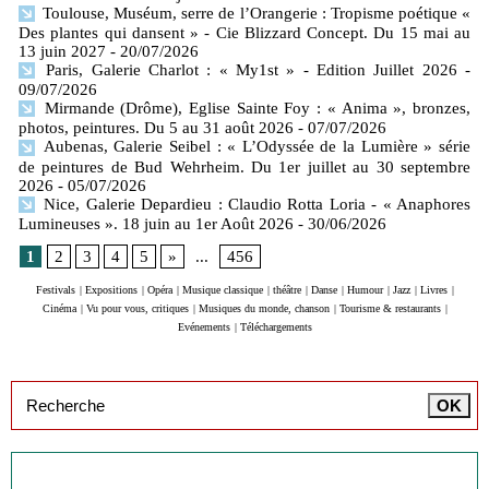
Toulouse, Muséum, serre de l’Orangerie : Tropisme poétique «
Des plantes qui dansent » - Cie Blizzard Concept. Du 15 mai au
13 juin 2027
- 20/07/2026
Paris, Galerie Charlot : « My1st » - Edition Juillet 2026
-
09/07/2026
Mirmande (Drôme), Eglise Sainte Foy : « Anima », bronzes,
photos, peintures. Du 5 au 31 août 2026
- 07/07/2026
Aubenas, Galerie Seibel : « L’Odyssée de la Lumière » série
de peintures de Bud Wehrheim. Du 1er juillet au 30 septembre
2026
- 05/07/2026
Nice, Galerie Depardieu : Claudio Rotta Loria - « Anaphores
Lumineuses ». 18 juin au 1er Août 2026
- 30/06/2026
1
2
3
4
5
»
...
456
Festivals
|
Expositions
|
Opéra
|
Musique classique
|
théâtre
|
Danse
|
Humour
|
Jazz
|
Livres
|
Cinéma
|
Vu pour vous, critiques
|
Musiques du monde, chanson
|
Tourisme & restaurants
|
Evénements
|
Téléchargements
Inscription à la newsletter