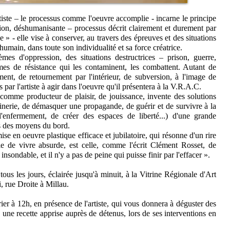
tiste – le processus comme l'oeuvre accomplie - incarne le principe
on, déshumanisante – processus décrit clairement et durement par
 - elle vise à conserver, au travers des épreuves et des situations
 humain, dans toute son individualité et sa force créatrice.
mes d'oppression, des situations destructrices – prison, guerre,
rmes de résistance qui les contaminent, les combattent. Autant de
ent, de retournement par l'intérieur, de subversion, à l'image de
s par l'artiste à agir dans l'oeuvre qu'il présentera à la V.R.A.C.
t comme producteur de plaisir, de jouissance, invente des solutions
inerie, de démasquer une propagande, de guérir et de survivre à la
l'enfermement, de créer des espaces de liberté...) d'une grande
ies des moyens du bord.
mise en oeuvre plastique efficace et jubilatoire, qui résonne d'un rire
joie de vivre absurde, est celle, comme l'écrit Clément Rosset, de
t insondable, et il n'y a pas de peine qui puisse finir par l'effacer ».
tous les jours, éclairée jusqu'à minuit, à la Vitrine Régionale d'Art
, rue Droite à Millau.
ier à 12h, en présence de l'artiste, qui vous donnera à déguster des
n une recette apprise auprès de détenus, lors de ses interventions en