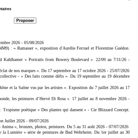
ntaires
tembre 2026
- 05/08/2026
4M9) : « Ramasser », exposition d'Aurélie Ferruel et Florentine Guédon.
ad Kahlhamer « Portraits from Bowery Boulevard ». 22/09 au 7/11/26
-
'éclat de nos marques ». Du 17 septembre au 17 octobre 2026
- 25/07/2026
collective - « Des faits comme défis ». Du 19 septembre au 19 décembre
 et la Saône vus par les artistes ». Exposition du 7 juillet 2026 au 17
nde, les peintures d’Hervé Di Rosa ». 17 juillet au 8 novembre 2026
-
: Tropisme poétique « Des plantes qui dansent » - Cie Blizzard Concept.
on Juillet 2026
- 09/07/2026
Anima », bronzes, photos, peintures. Du 5 au 31 août 2026
- 07/07/2026
e la Lumière » série de peintures de Bud Wehrheim. Du 1er juillet au 30