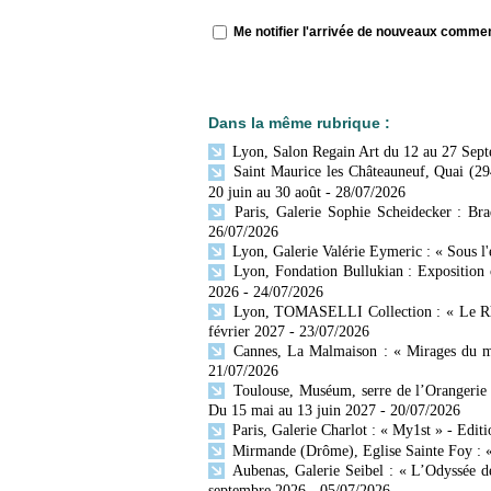
Me notifier l'arrivée de nouveaux comme
Dans la même rubrique :
Lyon, Salon Regain Art du 12 au 27 Sep
Saint Maurice les Châteauneuf, Quai (29
20 juin au 30 août
- 28/07/2026
Paris, Galerie Sophie Scheidecker : Br
26/07/2026
Lyon, Galerie Valérie Eymeric : « Sous l
Lyon, Fondation Bullukian : Exposition 
2026
- 24/07/2026
Lyon, TOMASELLI Collection : « Le Rhône
février 2027
- 23/07/2026
Cannes, La Malmaison : « Mirages du mo
21/07/2026
Toulouse, Muséum, serre de l’Orangerie 
Du 15 mai au 13 juin 2027
- 20/07/2026
Paris, Galerie Charlot : « My1st » - Editi
Mirmande (Drôme), Eglise Sainte Foy : « 
Aubenas, Galerie Seibel : « L’Odyssée d
septembre 2026
- 05/07/2026