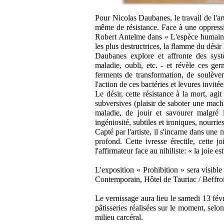
Pour Nicolas Daubanes, le travail de l'ar
même de résistance. Face à une oppressi
Robert Antelme dans « L'espèce humaine »
les plus destructrices, la flamme du désir
Daubanes explore et affronte des systè
maladie, oubli, etc. - et révèle ces ge
ferments de transformation, de soulèvem
l'action de ces bactéries et levures invitée
Le désir, cette résistance à la mort, agi
subversives (plaisir de saboter une mach
maladie, de jouir et savourer malgré 
ingéniosité, subtiles et ironiques, nourr
Capté par l'artiste, il s'incarne dans une 
profond. Cette ivresse érectile, cette 
l'affirmateur face au nihiliste: « la joie es
L'exposition « Prohibition » sera visible 
Contemporain, Hôtel de Tauriac / Beffroi
Le vernissage aura lieu le samedi 13 févr
pâtisseries réalisées sur le moment, selo
milieu carcéral.