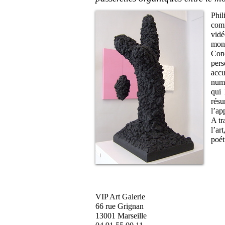
Phil
comm
vidé
mond
Conç
pers
accu
numé
qui 
résu
l’a
A tr
l’ar
poét
VIP Art Galerie
66 rue Grignan
13001 Marseille