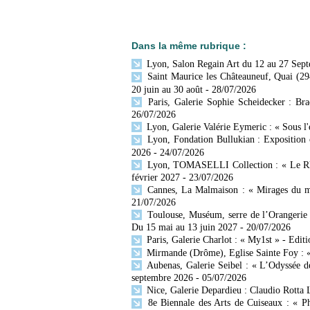
Dans la même rubrique :
Lyon, Salon Regain Art du 12 au 27 Sep
Saint Maurice les Châteauneuf, Quai (29
20 juin au 30 août
- 28/07/2026
Paris, Galerie Sophie Scheidecker : Br
26/07/2026
Lyon, Galerie Valérie Eymeric : « Sous l
Lyon, Fondation Bullukian : Exposition 
2026
- 24/07/2026
Lyon, TOMASELLI Collection : « Le Rhône
février 2027
- 23/07/2026
Cannes, La Malmaison : « Mirages du mo
21/07/2026
Toulouse, Muséum, serre de l’Orangerie 
Du 15 mai au 13 juin 2027
- 20/07/2026
Paris, Galerie Charlot : « My1st » - Editi
Mirmande (Drôme), Eglise Sainte Foy : « 
Aubenas, Galerie Seibel : « L’Odyssée d
septembre 2026
- 05/07/2026
Nice, Galerie Depardieu : Claudio Rotta 
8e Biennale des Arts de Cuiseaux : « Ph