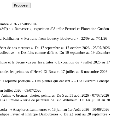
tembre 2026
- 05/08/2026
4M9) : « Ramasser », exposition d'Aurélie Ferruel et Florentine Guédon.
ad Kahlhamer « Portraits from Bowery Boulevard ». 22/09 au 7/11/26
-
'éclat de nos marques ». Du 17 septembre au 17 octobre 2026
- 25/07/2026
collective - « Des faits comme défis ». Du 19 septembre au 19 décembre
 et la Saône vus par les artistes ». Exposition du 7 juillet 2026 au 17
nde, les peintures d’Hervé Di Rosa ». 17 juillet au 8 novembre 2026
-
: Tropisme poétique « Des plantes qui dansent » - Cie Blizzard Concept.
on Juillet 2026
- 09/07/2026
Anima », bronzes, photos, peintures. Du 5 au 31 août 2026
- 07/07/2026
e la Lumière » série de peintures de Bud Wehrheim. Du 1er juillet au 30
Loria - « Anaphores Lumineuses ». 18 juin au 1er Août 2026
- 30/06/2026
ilippe Favier et Philippe Desloubières ». Du 22 août au 20 septembre
-