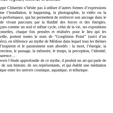
ippe Chitarrini n’hésite pas à utiliser d’autres formes d’expressions
e l’installation, le happening, la photographie, la vidéo ou la
o-performance, qui lui permettent de renforcer son ancrage dans le
e vivant parcouru par la fluidité des forces et des énergies.
ues comme un seul et même cycle, celui de la vie, ses expositions
onnelles, chaque fois pensées et réalisées pour le lieu qui les
eille, portent toutes le nom de “Gorgônion Point” (suivi d’un
ro), en référence au mythe de Méduse dans lequel tous les thèmes
l’inspirent et le passionnent sont abordés : la mort, l’énergie, la
rrection, le passage, la mémoire, le temps, la perception, l’identité,
pparence…
avers l’étude approfondie de ce mythe, il produit un art qui parle de
t, de son histoire, de ses représentants, et qui établit une médiation
ique entre les univers cosmique, aquatique, et tellurique.